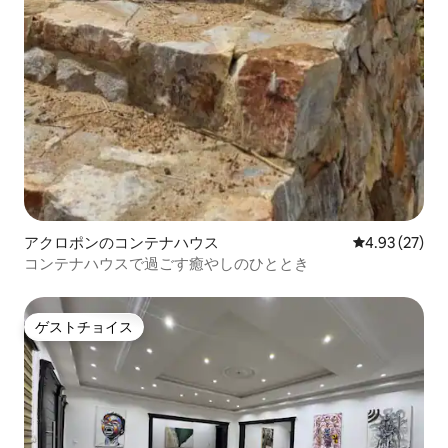
アクロポンのコンテナハウス
レビュー27件
4.93 (27)
コンテナハウスで過ごす癒やしのひととき
ゲストチョイス
ゲストチョイス