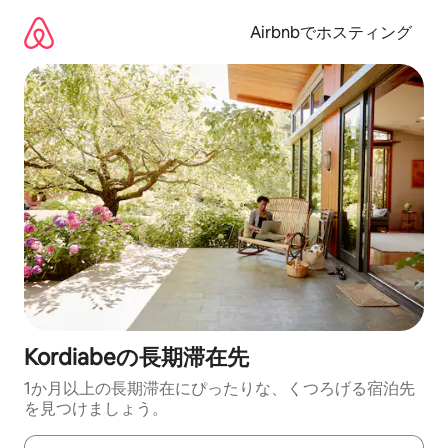
コ
ン
Airbnbでホスティング
テ
ン
ツ
に
ス
キ
ッ
プ
Kordiabeの長期滞在先
1か月以上の長期滞在にぴったりな、くつろげる宿泊先
を見つけましょう。