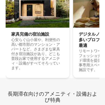
家具完備の宿⁠泊⁠施⁠設
デジタルノマド
多⁠いプ⁠ロ⁠フ⁠ェ⁠
心安らぐ山小屋や、利便性の
高い都市部のマンション・ア
最⁠適
パートなど、さまざまな家具
リモートワーク
付き宿泊施設があり、どこも
フェッショナル
普段お家で使用するアメニテ
ド環境を提供する
ィ・設備がすべてそろってい
事専用スペース
ます。
施設です。
長期滞在向け⁠のア⁠メ⁠ニ⁠テ⁠ィ⁠・設⁠備⁠およ
び特⁠典