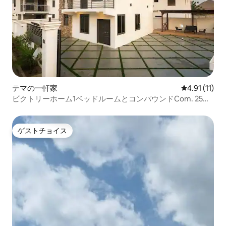
テマの一軒家
レビュー11件
4.91 (11)
ビクトリーホーム1ベッドルームとコンパウンドCom. 25全
体
ゲストチョイス
ゲストチョイス