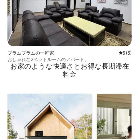
プラムプラムの一軒家
レビュー
5 (5)
おしゃれな2ベッドルームのアパート。
お家のような快⁠適⁠さ⁠とお⁠得⁠な長⁠期⁠滞⁠在
料⁠金