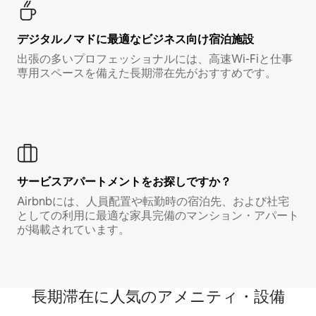
デジタルノマド⁠に最⁠適⁠なビ⁠ジ⁠ネ⁠ス⁠向⁠け宿⁠泊⁠施⁠設
出張の多いプロフェッショナルには、高速Wi-Fiと仕事
専用スペースを備えた長期滞在先がおすすめです。
サービスアパートメントをお探しですか？
Airbnbには、人員配置や転勤時の宿泊先、および社宅
としての利用に最適な家具完備のマンション・アパート
が掲載されています。
長期滞在に人気のアメニティ・設備