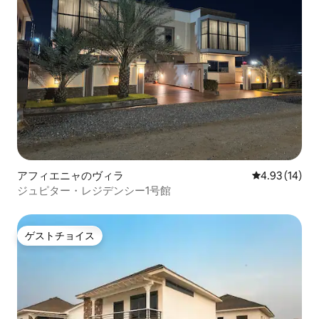
アフィエニャのヴィラ
レビュー14件
4.93 (14)
ジュピター・レジデンシー1号館
ゲストチョイス
ゲストチョイス