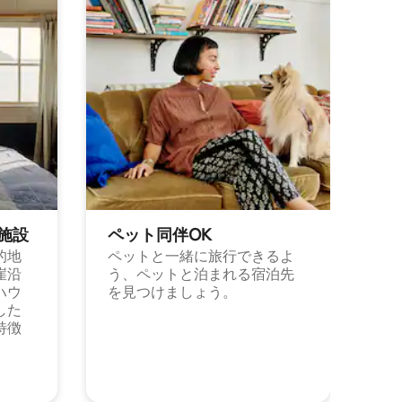
施⁠設
ペット同⁠伴OK
的地
ペットと一緒に旅行できるよ
崖沿
う、ペットと泊まれる宿泊先
ハウ
を見つけましょう。
した
特徴