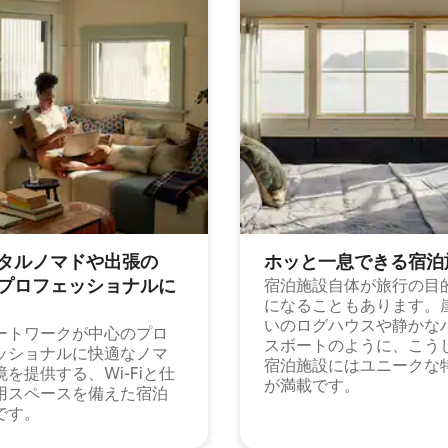
タルノマドや出⁠張⁠の
ホッと一⁠息⁠で⁠き⁠る宿⁠泊
⁠ロ⁠フ⁠ェ⁠ッ⁠シ⁠ョ⁠ナ⁠ル⁠に
宿泊施設自体が旅行の目
になることもあります。
いのログハウスや静かな
ートワークが中心のプロ
スボートのように、こう
ッショナルに快適なノマ
宿泊施設にはユニークな
境を提供する、Wi-Fiと仕
が満載です。
用スペースを備えた宿泊
です。