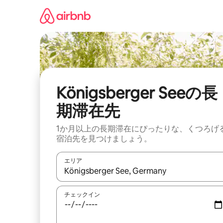
コ
ン
テ
ン
ツ
に
ス
キ
ッ
Königsberger Seeの長
プ
期滞在先
1か月以上の長期滞在にぴったりな、くつろげ
宿泊先を見つけましょう。
エリア
検索結果が表示されたら、上下の矢印キーを使っ
チェックイン