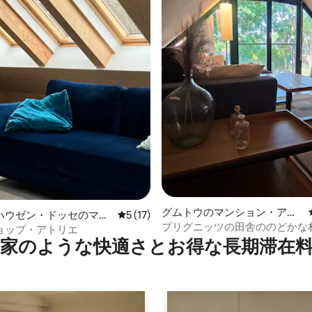
中4.99つ星の平均評価
グムトウのマンション・アパ
ハウゼン・ドッセのマン
レビュー17件、5つ星中5つ星の平均評価
5 (17)
ート
プリグニッツの田舎ののどかな
アパート
ョップ・アトリエ
家のような快⁠適⁠さ⁠とお⁠得⁠な長⁠期⁠滞⁠在料