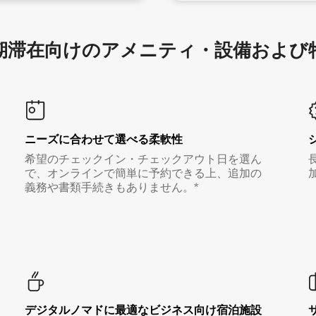
滞在向け⁠のア⁠メ⁠ニ⁠テ⁠ィ⁠・設⁠備⁠および
ニーズに合わせて選べる柔軟性
希望のチェックイン・チェックアウト日を選ん
で、オンラインで簡単に予約できる上、追加の
義務や書類手続きもありません。*
デジタルノマド⁠に最⁠適⁠なビ⁠ジ⁠ネ⁠ス⁠向⁠け宿⁠泊⁠施⁠設