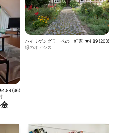
ハイリゲングラーベの一軒家
レビュー203件、5つ星
4.89 (203)
緑のオアシス
レビュー36件、5つ星中4.89つ星の平均評価
4.89 (36)
村
⁠金