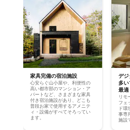
家具完備の宿⁠泊⁠施⁠設
デジ
多⁠いプ
心安らぐ山小屋や、利便性の
高い都市部のマンション・ア
最⁠適
パートなど、さまざまな家具
リモ
付き宿泊施設があり、どこも
フェ
普段お家で使用するアメニテ
ド環
ィ・設備がすべてそろってい
事専
ます。
施設