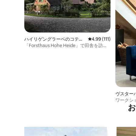
ハイリゲングラーベのコテー
レビュー111件、5つ星
4.99 (111)
ジ
「Forsthaus Hohe Heide」で田舎を訪れ
よう
ヴスター
ション・
ワークシ
お