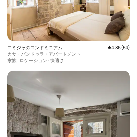
コミジャのコンドミニアム
レビュー54件
4.85 (54)
カサ・パンドゥラ・アパートメント
家族
·
ロケーション
·
快適さ