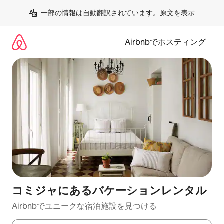
コ
一部の情報は自動翻訳されています。
原文を表示
ン
テ
ン
Airbnbでホスティング
ツ
に
ス
キ
ッ
プ
コミジャにあるバケーションレンタル
Airbnbでユニークな宿泊施設を見つける