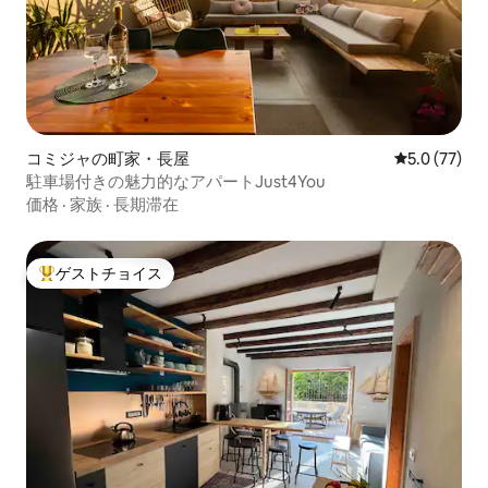
コミジャの町家・長屋
レビュー77
5.0 (77)
駐車場付きの魅力的なアパートJust4You
価格
·
家族
·
長期滞在
ゲストチョイス
大好評のゲストチョイスです。