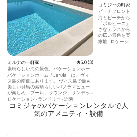
コミジャの町家・
ビーチフロントのア
い最高のロケーシ
海とビーチからわ
「ポルピーニ」ア
さなテラスからは
の広い景色を楽し
音を聞いたり、日
家族
·
ロケーショ
手にリラックスし
す。 この小さく居心地の良いワンルーム
アパートには、休
ミルナの一軒家
レビュー3件、5つ星中5.0
5.0 (3)
て揃っています。
素晴らしい海の景色、バケーションホー
ン、テレビ、エア
ム「Jerula 2」
バケーションホーム「Jerula」は、ヴィ
段の上の踊り場で
ス島の南側にあります。 ヴィス島で最も
提供します。あなた
美しい群島の素晴らしいパノラマビュー
が楽しめ、プール、ラウンジ、サンデッ
キエリア、グリル付き屋外ダイニングテ
ロケーション
·
ランドリー
·
近隣
ーブルを備えた広いテラスがあります。
コミジャのバケーションレンタルで人
この家はカスケード地形に新しく建てら
気のアメニティ・設備
れ、庭と組み合わせることで、バケーシ
ョン中の親密さ、プライバシー、快適さ
を提供します。 この家には、3つの部屋、
2つのバスルーム、1つのトイレ、リビン