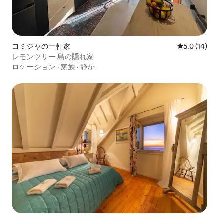
コミジャの一軒家
レビュー14
5.0 (14)
レモンツリー 島の隠れ家
ロケーション
·
家族
·
静か