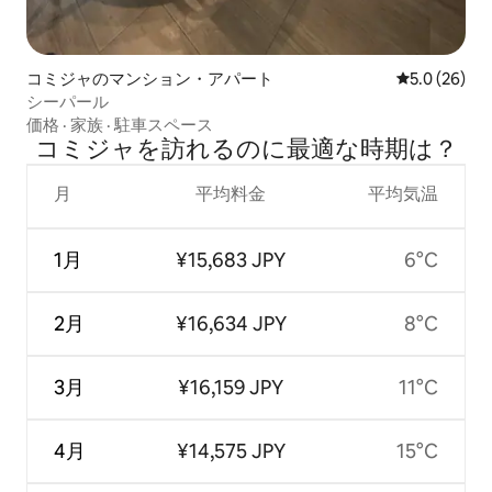
コミジャのマンション・アパート
レビュー26
5.0 (26)
シーパール
価格
·
家族
·
駐車スペース
コミジャを訪⁠れ⁠るの⁠に最⁠適⁠な時⁠期⁠は⁠？
月
平均料金
平均気温
1月
¥15,683 JPY
6°C
2月
¥16,634 JPY
8°C
3月
¥16,159 JPY
11°C
4月
¥14,575 JPY
15°C