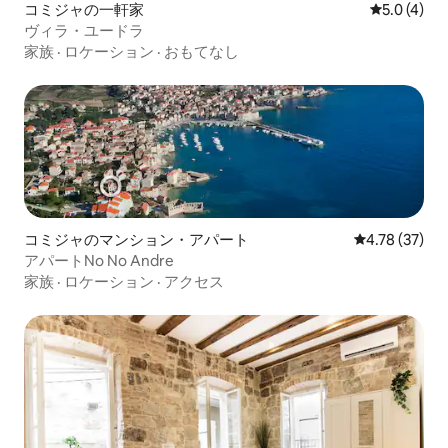
コミジャの一軒家
レビュー4
5.0 (4)
ヴィラ・ユードラ
家族
·
ロケーション
·
おもてなし
コミジャのマンション・アパート
レビュー37件
4.78 (37)
アパートNo No Andre
家族
·
ロケーション
·
アクセス