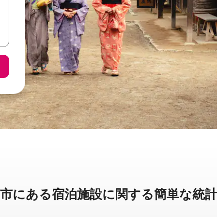
に⁠あ⁠る宿⁠泊⁠施⁠設⁠に関⁠す⁠る簡⁠単⁠な統⁠計