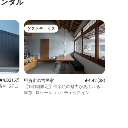
レンタル
ゲストチョイス
ゲストチョイス
レビュー57件、5つ星中4.82つ星の平均評価
4.82 (57)
甲賀市の古民家
レビュー38件、5つ星
4.92 (38)
村15分/
【1日1組限定】信楽焼の魅力があふれる
/京都伊勢
「Ogamaゲストハウス」
家族
·
ロケーション
·
チェックイン