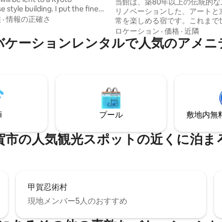
登録済 １日１組限定
当館は、築80年以上の伝統的な
style building. I put the finest
リノベーションした、アートと
and the finest bed. You can also
族
·
情報の正確さ
常を楽しめる宿です。これまで
The bath is about the size of two
ら1,000組を超えるゲストをお
ロケーション
·
価格
·
近隣
 uses Japanese cypress. It will
バケーションレンタルで人気のアメニ
くの文化交流が生まれてきまし
 beautiful room just opened in
ではアート作品を鑑賞しながら
Please try and stay at once. The
檜風呂でゆったりとした時間を
f the hotel is in a place where
いただけます。観光地の喧騒か
alk to downtown area of Kyoto
静かなエリアにあり、京都らし
 temples. It is a very
な空気を満喫できる隠れ家的な
t place.
す。 建物の半分は宿泊施設、半分は私た
ち家族の住まいとなっており、
i
プール
敷地内無料駐
暮らしも身近に感じていただけ
の分、広々とした空間をリーズ
価格でご提供しています。宿は
賀市の人気観光スポットの近くに泊ま
細い路地の先、小高い坂の上に
す。私はアーティスト・プロフ
ファーとして活動しており、在
記念撮影のお手伝いもしており
さまと京都でお会いできること
甲賀忍術村
楽しみにしております。ご不明
ざいましたら、お気軽にお問い
現地メンバー5人のおすすめ
ださい。 4名から5名宿泊可能となりまし
た。