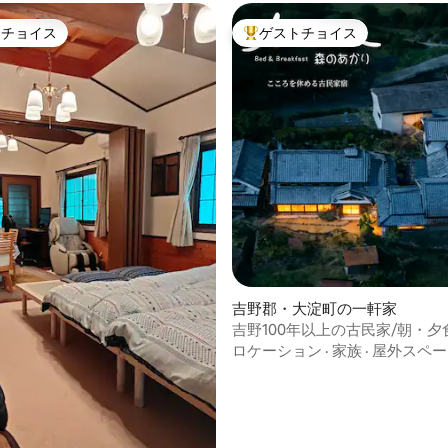
トチョイス
ゲストチョイス
ゲストチョイスです。
大好評のゲストチョイスです。
4.79つ星の平均評価
吉野郡・大淀町の一軒家
吉野100年以上の古民家/朝・夕
一組限定/緑に囲まれた静かな宿
ロケーション
·
家族
·
屋外スペー