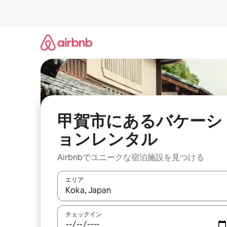
コ
ン
テ
ン
ツ
に
ス
キ
ッ
プ
甲賀市にあるバケーシ
ョンレンタル
Airbnbでユニークな宿泊施設を見つける
エリア
検索結果が表示されたら、上下の矢印キーを使っ
チェックイン