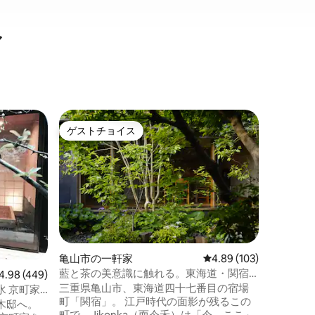
ル
伊賀市の
ゲストチョイス
ゲス
ゲストチョイス
大好評
城下町長屋
泊割
伊賀上野
私には城
昔ながら
は、夏は
米、野菜
ロケーシ
域は沢山
まま残る
したい。
亀山市の一軒家
レビュー103件、5つ星
4.89 (103)
か懐かし
藍と茶の美意識に触れる。東海道・関宿
ビュー449件、5つ星中4.98つ星の平均評価
4.98 (449)
いたい。
の町なみと手仕事の美学を味わう滞在
三重県亀山市、東海道四十七番目の宿場
長屋をリ
 京町家
町「関宿」。 江戸時代の面影が残るこの
屋の屋号
宿泊事業
木邸へ。
町で、Jikonka（而今禾）は「今、ここ」
た。ぜひ一度お