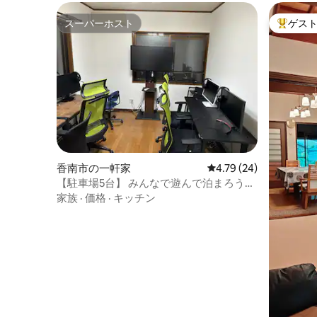
スーパーホスト
ゲス
スーパーホスト
大好評の
香南市の一軒家
レビュー24件、5つ星中
4.79 (24)
【駐車場5台】 みんなで遊んで泊まろう！
【USJまで1時間半・トコジラミなし】
家族
·
価格
·
キッチン