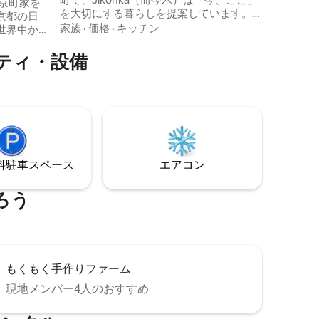
京町家を
を大切にする暮らしを提案しています。
beautiful
京都の日
Jikonka Stayは一日一組限定の古民家レジ
Japanese
家族
·
価格
·
キッチン
世界中か
デンス。先人の知恵と現代の感性が調和
flooring 
迎えし、多
する空間で、静かに心を整える時間をお
facilities
ティ・設備
た。館内
過ごしください。 【体感する5つの美しき
reach of K
、大きな
時間】 1. 伝統的な藍染めの心地よさ 2. 庭
ァイル 
お過ごし
を眺め、茶と向き合う時間 3. 日本庭園と
ら離れた
伝統建築から体感する日本の暮し 4.
い穏やか
Jikonka茶房・店舗で工芸と地域独自のお
場所で
茶に触れる（土日営業） 5. 関宿・夜の静
かなお散歩 アクセス 京都：車1.5h／電車
京町家の
2h 伊勢：車1h／電車1.5h 名古屋：車1h 東
⁠車ス⁠ペ⁠ー⁠ス
エアコン
ます。そ
京：車4h／電車3.5h 滞在 チェックイン・
ナブルな
アウト正午。1泊で最長24時間滞在可。 セ
風情ある
ろう
ルフチェックインまたは対面（12–18
ありま
時）。 お部屋 ・蔵スイート：セミダブル
ォトグラ
×2 ・和室8畳：布団×2 ・和室6畳：布団×1
宅時には
定員：5名
ます。皆
を心より
もくもく手作りファーム
な点がご
合わせく
現地メンバー4人のおすすめ