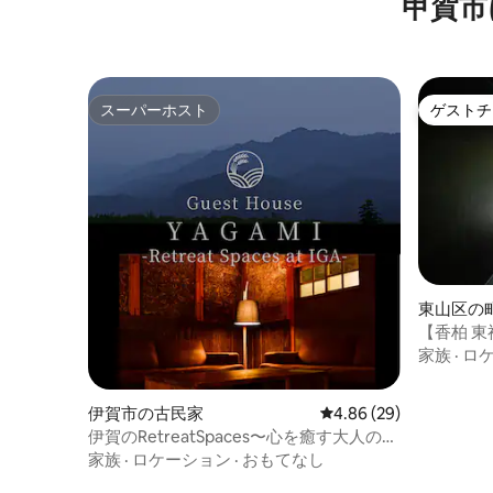
甲賀市
す。
スーパーホスト
ゲストチ
スーパーホスト
ゲストチ
東山区の
【香柏 
家／東福
家族
·
ロ
檜風呂・
伊賀市の古民家
レビュー29件、5つ星中
4.86 (29)
伊賀のRetreatSpaces〜心を癒す大人の空
間〜広々BBQスペース※一組限定貸切 ゴル
家族
·
ロケーション
·
おもてなし
フにも！