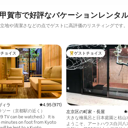
甲賀市で好評なバケーションレンタ
立地や清潔さなどの点でゲストに高評価のリスティングです。
トチョイス
ゲストチョイス
ゲストチョイスです。
大好評のゲストチョイスです。
中4.9つ星の平均評価
ヴィラ
レビュー971件、5つ星中4.95つ星の平均評価
4.95 (971)
ラソー（京都駅の近く）
左京区の町家・長屋
レ
 It is
大きな檜風呂と日本庭園と枯山水
5 minutes on foot from Kyoto
認定 【白川八木邸】京都 住宅
ようこそ、アートハウス白川八
 will be lent to a Kyoto