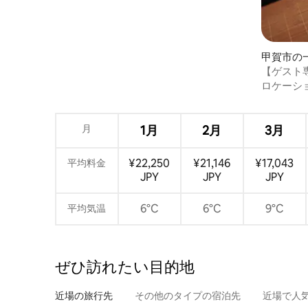
甲賀市の
【ゲスト
で集中ワ
ロケーシ
１日１組
月
1月
2月
3月
¥22,250
¥21,146
¥17,043
平均料金
JPY
JPY
JPY
6°C
6°C
9°C
平均気温
ぜひ訪⁠れ⁠た⁠い目⁠的⁠地
近場の旅行先
その他のタ⁠イ⁠プ⁠の宿⁠泊⁠先
近場で人