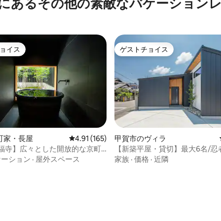
にあるその他の素敵なバケーション
ョイス
ゲストチョイス
ョイス
ゲストチョイス
町家・長屋
レビュー165件、5つ星中4.91つ星の平均評価
4.91 (165)
甲賀市のヴィラ
東福寺】広々とした開放的な京町
【新築平屋・貸切】最大6名/忍者
寺へ徒歩10分／充実した設備・
スーパー3分/2寝室/駐車場あり
ケーション
·
屋外スペース
家族
·
価格
·
近隣
庭付きの一棟貸切
へも1時間圏内
4.86つ星の平均評価