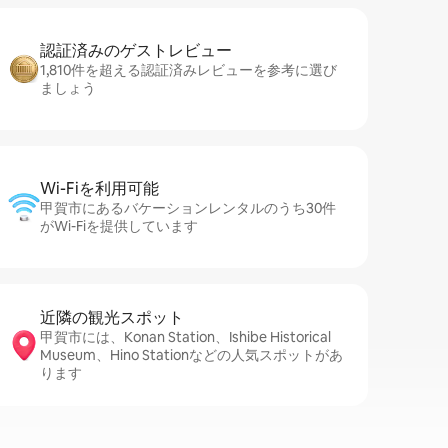
認証済みのゲ⁠ス⁠ト⁠レ⁠ビ⁠ュ⁠ー
1,810件を超える認証済みレビューを参考に選び
ましょう
Wi-Fiを利⁠用⁠可⁠能
甲賀市にあるバケーションレンタルのうち30件
がWi-Fiを提供しています
近隣の観光ス⁠ポ⁠ッ⁠ト
甲賀市には、Konan Station、Ishibe Historical
Museum、Hino Stationなどの人気スポットがあ
ります