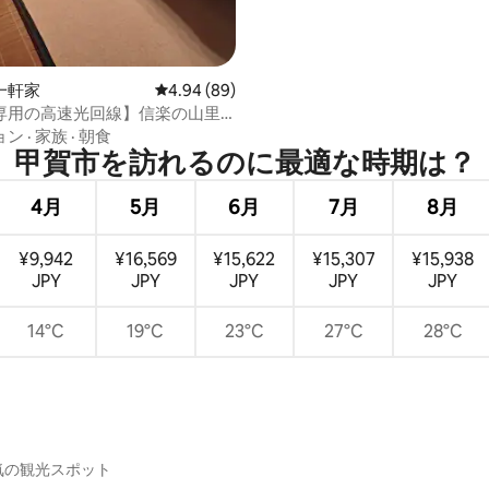
一軒家
レビュー89件、5つ星中4.94つ星の平均評価
4.94 (89)
専用の高速光回線】信楽の山里
ーケーション／田舎のハナレで
ョン
·
家族
·
朝食
様限定・自炊可
甲賀市を訪⁠れ⁠るの⁠に最⁠適⁠な時⁠期⁠は⁠？
4月
5月
6月
7月
8月
¥9,942
¥16,569
¥15,622
¥15,307
¥15,938
JPY
JPY
JPY
JPY
JPY
14°C
19°C
23°C
27°C
28°C
気の観光スポット