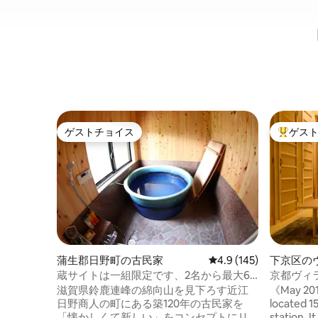
ゲストチョイス
ゲス
ゲストチョイス
大好評の
蒲生郡日野町の古民家
レビュー145件、5つ星
4.9 (145)
下京区の
蔵サイトは一組限定です、2名から最大6
京都ヴィ
名が宿泊できます、専用の信楽焼の浴槽
滋賀県鈴鹿連峰の綿向山を見下ろす近江
《May 2019 TV can be watched.》
のお風呂が付いています。
日野商人の町にある築120年の古民家を
located 1
「懐かしくて新しい」をコンセプトにリ
station. It