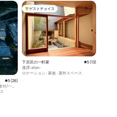
ゲストチョイス
大好評のゲストチョイスです。
下京区の一軒家
レビュー13件、5
5 (13)
逢譚-atan-
ロケーション
·
家族
·
屋外スペース
レビュー26件、5つ星中5つ星の平均評価
5 (26)
食付/一日
ス