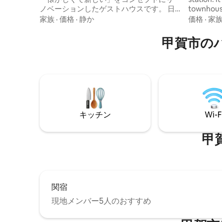
ノベーションしたゲストハウスです。 日
townhouse 
野町の町並みもどこか懐かしくて心がお
furniture 
家族
·
価格
·
静か
価格
·
家
ちつく町です、 そんな町の一角に「綿向
use wifi. 
山ビレッジ」は令和元年に誕生しまし
adults and
甲賀市の
た。 宿泊施設は1組限定です、宿泊料は2
be a very
名様の料金からになります。 蔵サイト：
January. 
洋室は3名様でご利用いただけます、ベッ
location o
ド2台と折りたたみ式ベッド1台がありま
you can w
す。 そして和室では3名様で和布団でのご
and famous
利用になります。 合計最大6名様でご利用
convenien
いただけます。 特徴は、ゲストだけが利
用できる信楽焼の浴槽（直径120cm）
キッチン
Wi-F
で、家族や子供と一緒に入浴できるお風
呂です。 調度品の家具は、大正から昭和
甲
初期に作られた飛騨産業の「カリモク」
家具で揃えています。 食事もリクエスト
を頂ければ御用意できます。 ◯ディナー
は「店主の創作料理おまかせコース」7品
が大人気です、4800（税込）です。 ◯
関宿
モーニングは「ワンプレート和食」1500
円（税込）になります。 ◯飲み物は、滋
現地メンバー5人のおすすめ
賀県の地酒、日野町クラフトビール、ワ
イン、焼酎ハイボール等などがありま