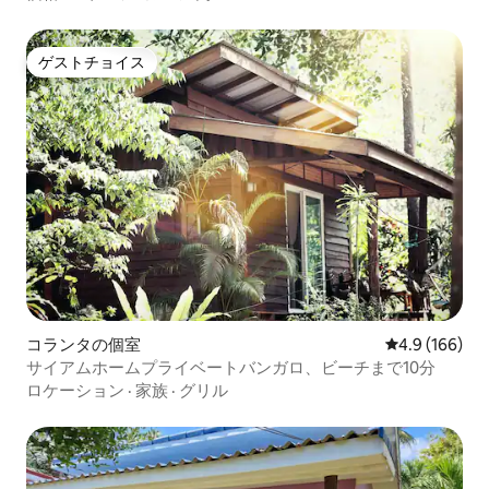
ゲストチョイス
ゲストチョイス
コランタの個室
レビュー166
4.9 (166)
サイアムホームプライベートバンガロ、ビーチまで10分
ロケーション
·
家族
·
グリル