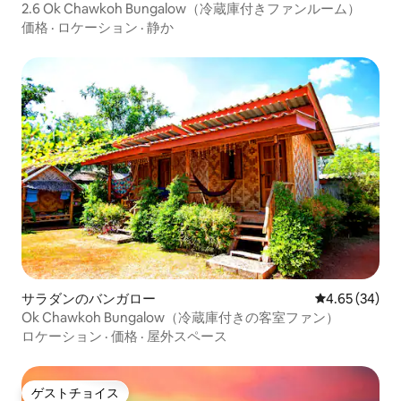
2.6 Ok Chawkoh Bungalow（冷蔵庫付きファンルーム）
価格
·
ロケーション
·
静か
サラダンのバンガロー
レビュー34件
4.65 (34)
Ok Chawkoh Bungalow（冷蔵庫付きの客室ファン）
ロケーション
·
価格
·
屋外スペース
ゲストチョイス
ゲストチョイス