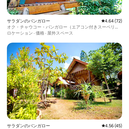
サラダンのバンガロー
レビュー72件
4.64 (72)
オク・チャウコー・バンガロー（エアコン付きスーペリ
ア）
ロケーション
·
価格
·
屋外スペース
サラダンのバンガロー
レビュー45件
4.56 (45)