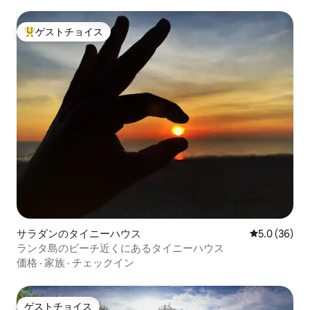
ゲストチョイス
大好評のゲストチョイスです。
サラダンのタイニーハウス
レビュー36
5.0 (36)
ランタ島のビーチ近くにあるタイニーハウス
価格
·
家族
·
チェックイン
ゲストチョイス