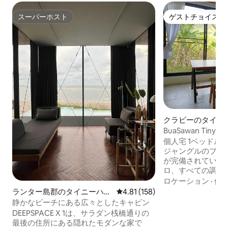
スーパーホスト
ゲストチョイス
スーパーホスト
ゲストチョイス
クラビーのタイニ
BuaSawan Tiny 
ン・タイニーハウ
個人宅 1ベッドル
ジャングルのプラ
が完備されていま
ロ、すべての調理
ン 温水シャワー 
ロケーション
·
価
け 素晴らしいジャ
ランター島郡のタイニーハウ
レビュー158件、5つ星中4.81
4.81 (158)
ム、バナナ、ジャ
ス
静かなビーチにある広々としたキャビン
れています フレ
DEEPSPACE X 1は、サラダン桟橋通りの
から離れています
最後の住所にある隠れたモダンな家で