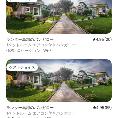
ゲストチョイス
ランター島郡のバンガロー
レビュー20件
4.95 (20)
1ベッドルーム エアコン付きバンガロー
価格
·
ロケーション
·
Wi-Fi
ゲストチョイス
ゲストチョイス
ランター島郡のバンガロー
レビュー55件
4.95 (55)
1ベッドルーム エアコン付きバンガロー