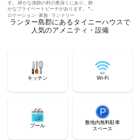
す。 人里離れた
す。 静かな漁師の村の奥深くにあり、静
元の人だけが住ん
かなプライベートビーチがあります。 *
アから3 km離れ
ゲストは毎日漁船からの新鮮なシーフー
ロケーション
·
家族
·
ランドリー
ンとビーチから3 k
ドを楽しむことができます この家はラン
ランター島郡にあるタイニーハウスで
タ島で最も便利なエリアにあります。最
人気のアメニティ・設備
大の食料品店、有名なレストラン、桟
橋、病院に囲まれています。 * この家に
は、リビングルーム1室、ベッドルーム1
室、シャワー1室、ウォークインクローゼ
ット1室があります。小さな石庭とオーシ
ャンビューのバスタブに囲まれていま
す。
キッチン
Wi-Fi
敷地内無料駐⁠車
プール
ス⁠ペ⁠ー⁠ス