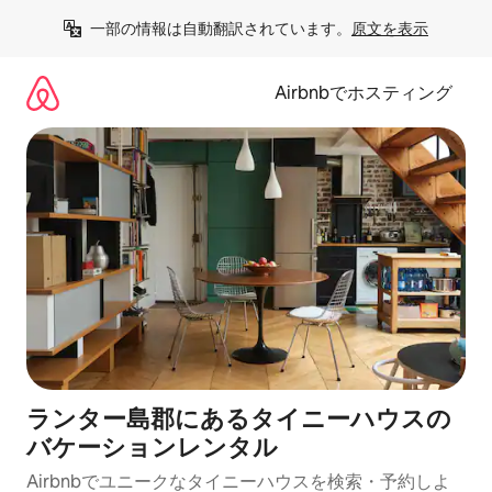
コ
一部の情報は自動翻訳されています。
原文を表示
ン
テ
ン
Airbnbでホスティング
ツ
に
ス
キ
ッ
プ
ランター島郡にあるタイニーハウスの
バケーションレンタル
Airbnbでユニークなタイニーハウスを検索・予約しよ