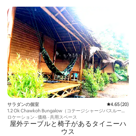
サラダンの個室
レビュー20件
4.65 (20)
1.2 Ok Chawkoh Bungalow（コテージシャージバスルー
ム）
ロケーション
·
価格
·
共用スペース
屋外テーブルと椅子があるタイニーハ
ウス