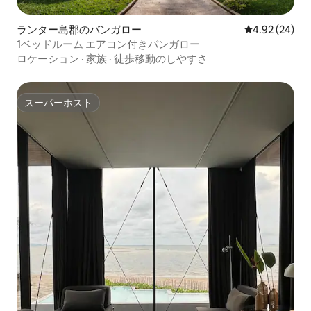
ランター島郡のバンガロー
レビュー24件
4.92 (24)
1ベッドルーム エアコン付きバンガロー
ロケーション
·
家族
·
徒歩移動のしやすさ
スーパーホスト
スーパーホスト