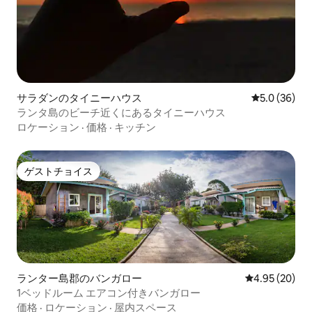
サラダンのタイニーハウス
レビュー36
5.0 (36)
ランタ島のビーチ近くにあるタイニーハウス
ロケーション
·
価格
·
キッチン
ゲストチョイス
ゲストチョイス
ランター島郡のバンガロー
レビュー20件
4.95 (20)
1ベッドルーム エアコン付きバンガロー
価格
·
ロケーション
·
屋内スペース