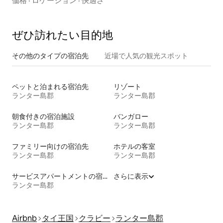
価格
·
ロケーション
·
快適さ
ぜひ訪⁠れ⁠た⁠い目⁠的⁠地
その他のタ⁠イ⁠プ⁠の宿⁠泊⁠先
近場で人気の観光スポット
ペットと泊まれる宿泊先
リゾート
ランター島郡
ランター島郡
朝食付きの宿泊施設
バンガロー
ランター島郡
ランター島郡
ファミリー向けの宿泊先
ホテルの客室
ランター島郡
ランター島郡
サービスアパートメントの宿泊施設
さらに表示
ランター島郡
Airbnb
タイ王国
クラビー
ランター島郡