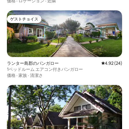
価格
·
ロケーション
·
近隣
ゲストチョイス
ゲストチョイス
ランター島郡のバンガロー
レビュー24件
4.92 (24)
1ベッドルーム エアコン付きバンガロー
価格
·
家族
·
清潔さ