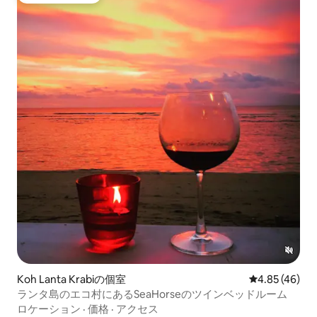
Koh Lanta Krabiの個室
レビュー46件
4.85 (46)
ランタ島のエコ村にあるSeaHorseのツインベッドルーム
ロケーション
·
価格
·
アクセス