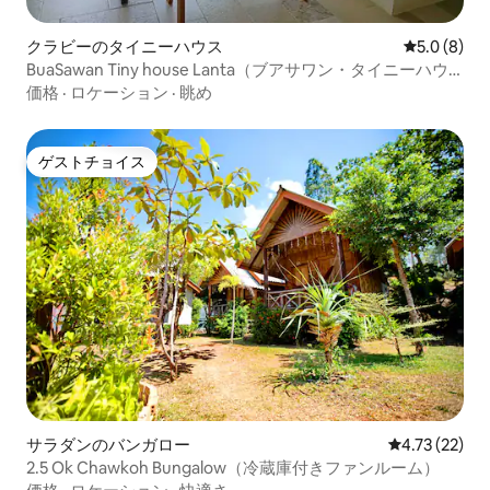
クラビーのタイニーハウス
レビュー8
5.0 (8)
BuaSawan Tiny house Lanta（ブアサワン・タイニーハウ
ス・ランタ）
価格
·
ロケーション
·
眺め
ゲストチョイス
ゲストチョイス
サラダンのバンガロー
レビュー22件
4.73 (22)
2.5 Ok Chawkoh Bungalow（冷蔵庫付きファンルーム）