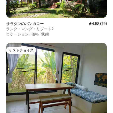
サラダンのバンガロー
レビュー79件
4.58 (79)
ランタ・マンダ・リゾート2
ロケーション
·
価格
·
状態
ゲストチョイス
ゲストチョイス