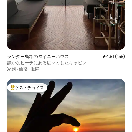
ランター島郡のタイニーハウス
レビュー158件
4.81 (158)
静かなビーチにある広々としたキャビン
家族
·
価格
·
近隣
ゲストチョイス
大好評のゲストチョイスです。