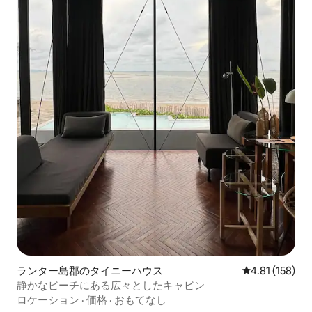
ランター島郡のタイニーハウス
レビュー158件
4.81 (158)
静かなビーチにある広々としたキャビン
ロケーション
·
価格
·
おもてなし