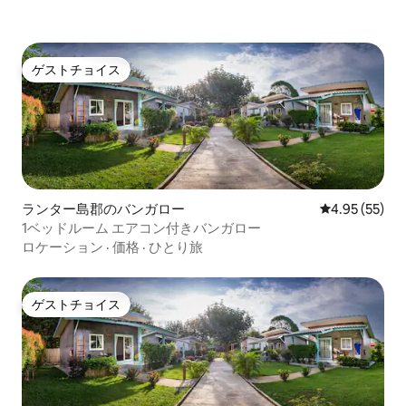
ゲストチョイス
ゲストチョイス
ランター島郡のバンガロー
レビュー55件
4.95 (55)
1ベッドルーム エアコン付きバンガロー
ロケーション
·
価格
·
ひとり旅
ゲストチョイス
ゲストチョイス