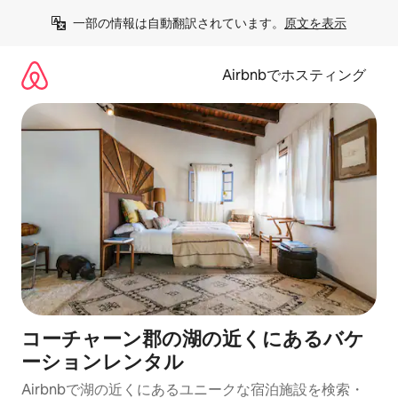
コ
一部の情報は自動翻訳されています。
原文を表示
ン
テ
ン
Airbnbでホスティング
ツ
に
ス
キ
ッ
プ
コーチャーン郡の湖の近くにあるバケ
ーションレンタル
Airbnbで湖の近くにあるユニークな宿泊施設を検索・