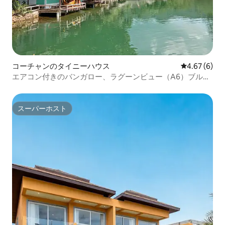
コーチャンのタイニーハウス
レビュー6件
4.67 (6)
エアコン付きのバンガロー、ラグーンビュー（A6）ブルー
ラグーンリゾート
スーパーホスト
スーパーホスト