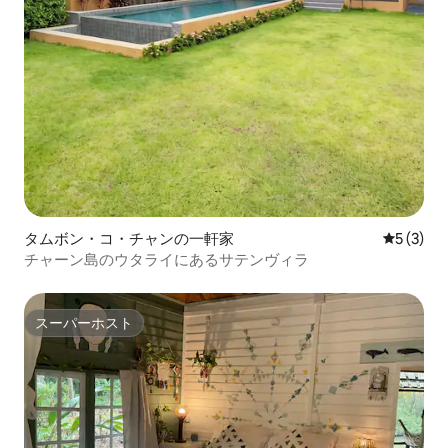
タムボン・コ・チャンの一軒家
レビュー
5 (3)
チャーン島のウタライにあるサテンヴィラ
スーパーホスト
スーパーホスト