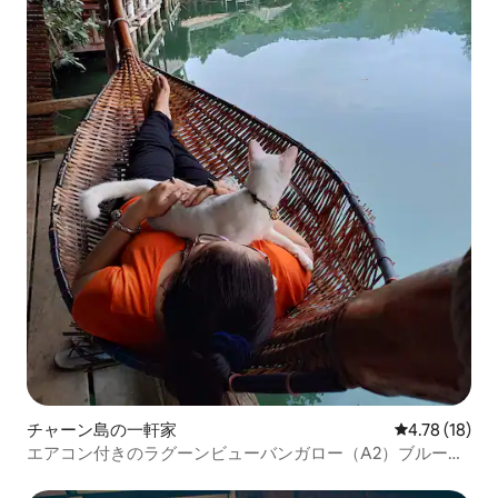
チャーン島の一軒家
レビュー18件
4.78 (18)
エアコン付きのラグーンビューバンガロー（A2）ブルーラ
グーンリゾート