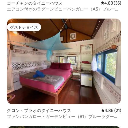
コーチャンのタイニーハウス
レビュー35件
4.83 (35)
エアコン付きのラグーンビューバンガロー（A5）ブルーラ
グーンリゾート
ゲストチョイス
ゲストチョイス
クロン・プラオのタイニーハウス
レビュー21件
4.86 (21)
ファンバンガロー・ガーデンビュー（B1）ブルーラグーン
リゾート