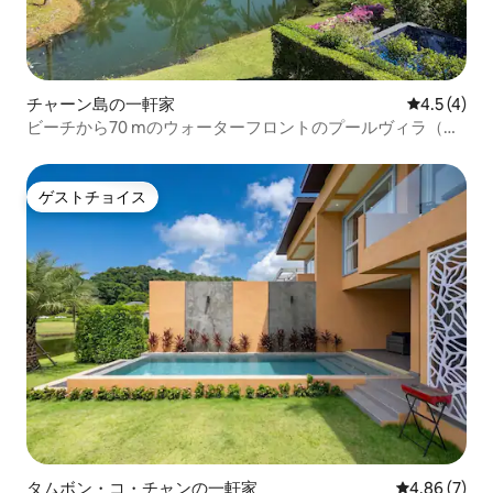
チャーン島の一軒家
レビュー4
4.5 (4)
ビーチから70 mのウォーターフロントのプールヴィラ（寝
室2室）
ゲストチョイス
ゲストチョイス
タムボン・コ・チャンの一軒家
レビュー7件
4.86 (7)