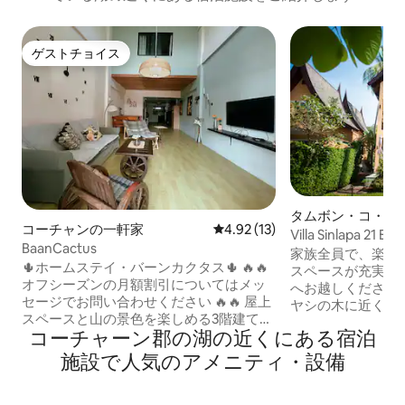
ゲストチョイス
ゲストチョイス
タムボン・コ・チ
コーチャンの一軒家
レビュー13件、5つ星中4.92
4.92 (13)
Villa Sinlapa 21
BaanCactus
家族全員で、楽し
🌵ホームステイ・バーンカクタス🌵 🔥🔥
スペースが充実し
オフシーズンの月額割引についてはメッ
へお越しください
セージでお問い合わせください 🔥🔥 屋上
ヤシの木に近く、
スペースと山の景色を楽しめる3階建ての
を感じることは、
コーチャーン郡の湖の近くにある宿泊
一軒家です。ベッドルームは2階と3階に
です。8つのベッド
あります。リビングルームは1階にあり、
トルの広くて快適
施設で人気のアメニティ・設備
テレビ、キッチン、トイレがあります。2
を除く）清掃サー
つ目のトイレとお湯が出るシャワールー
め、その感覚が強
ムは3階にあります。 この宿泊施設はクロ