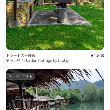
トラートの一軒家
レビュー6
4.5 (6)
チャン島のGarden Cottage by Utalay
スーパーホスト
スーパーホスト