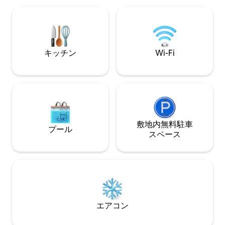
ルに泊まるような
ンプラオの中心部にあり、セブンイレブ
しい夕日、レスト
ン、テスコ・ロートス、寺院、レストラ
バー、ゴルフ、ジ
ン、バー、薬局、ヘルスセンター、マッ
など、必要なもの
サージ店、ジムに近い場所にあります。
います。
ビーチまでは、とても美しい公園を歩い
キッチン
Wi-Fi
て徒歩10分です。
敷地内無料駐⁠車
プール
ス⁠ペ⁠ー⁠ス
エアコン