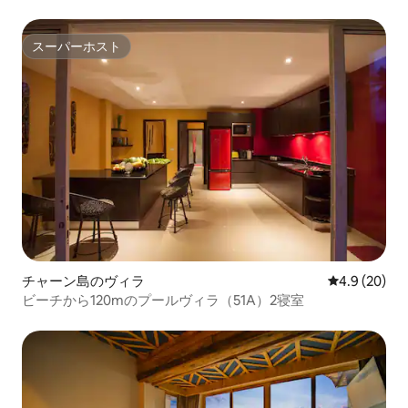
スーパーホスト
スーパーホスト
チャーン島のヴィラ
レビュー20
4.9 (20)
ビーチから120mのプールヴィラ（51A）2寝室