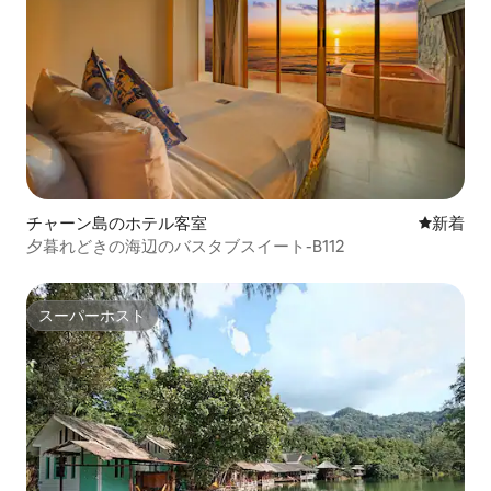
チャーン島のホテル客室
新しい宿
新着
夕暮れどきの海辺のバスタブスイート-B112
スーパーホスト
スーパーホスト