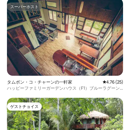
スーパーホスト
スーパーホスト
タムボン・コ・チャーンの一軒家
レビュー25件
4.76 (25)
ハッピーファミリーガーデンハウス（F1）ブルーラグーン
リゾート
ゲストチョイス
ゲストチョイス