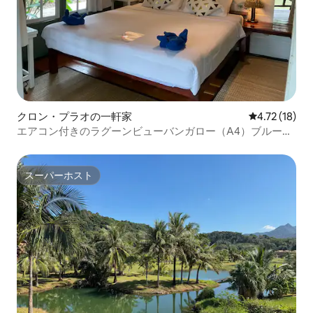
クロン・プラオの一軒家
レビュー18件
4.72 (18)
エアコン付きのラグーンビューバンガロー（A4）ブルーラ
グーンリゾート
スーパーホスト
スーパーホスト