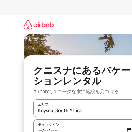
コ
ン
テ
ン
ツ
に
ス
キ
ッ
プ
クニスナにあるバケー
ションレンタル
Airbnbでユニークな宿泊施設を見つける
エリア
検索結果が表示されたら、上下の矢印キーを使っ
チェックイン