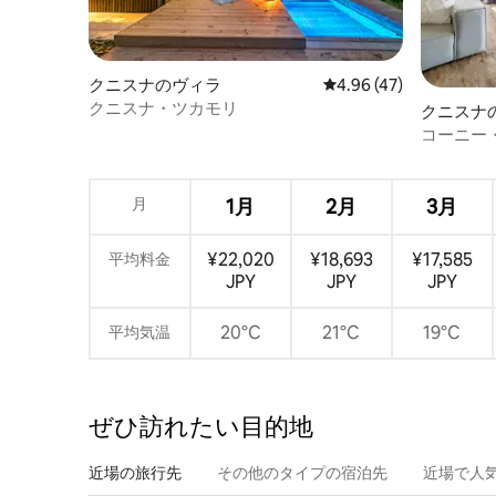
クニスナのヴィラ
レビュー47件、5つ星中
4.96 (47)
クニスナ・ツカモリ
クニスナ
ート
コーニー
月
1月
2月
3月
¥22,020
¥18,693
¥17,585
平均料金
JPY
JPY
JPY
20°C
21°C
19°C
平均気温
ぜひ訪⁠れ⁠た⁠い目⁠的⁠地
近場の旅行先
その他のタ⁠イ⁠プ⁠の宿⁠泊⁠先
近場で人