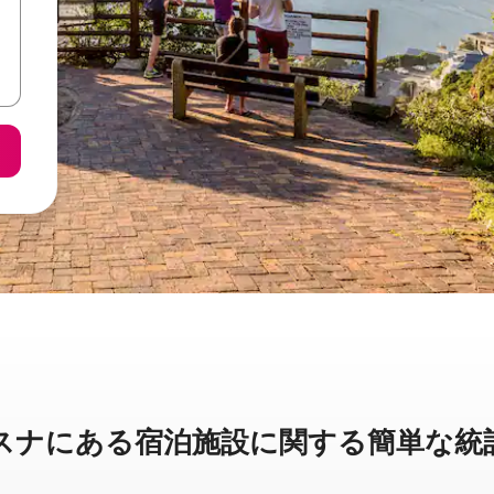
に⁠あ⁠る宿⁠泊⁠施⁠設⁠に関⁠す⁠る簡⁠単⁠な統⁠