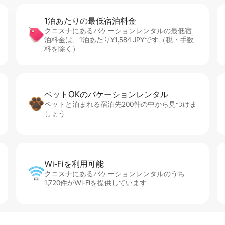
1泊あたりの最⁠低⁠宿⁠泊⁠料⁠金
クニスナにあるバケーションレンタルの最低宿
泊料金は、1泊あたり¥1,584 JPYです（税・手数
料を除く）
ペットOKのバ⁠ケ⁠ー⁠シ⁠ョ⁠ンレ⁠ン⁠タ⁠ル
ペットと泊まれる宿泊先200件の中から見つけま
しょう
Wi-Fiを利⁠用⁠可⁠能
クニスナにあるバケーションレンタルのうち
1,720件がWi-Fiを提供しています