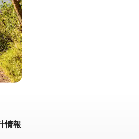
計⁠情⁠報