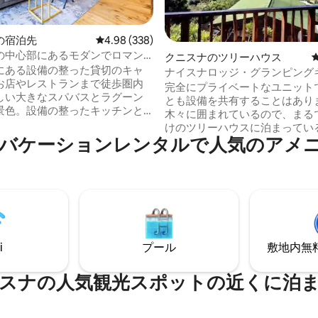
中4.86つ星の平均評価
の宿泊先
レビュー338件、5つ星中4.98つ星の平均評価
4.98 (338)
の中心部にあるモダンでロマン
クニスナのツリーハウス
キャビン！
にある設備の整った貸切のキャ
ナイスナロッジ・グランピング
お店やレストランまで徒歩圏内
（絶景！ ）
完全にプライベートなユニット
しい大きなスパバスとラグーン
とも設備を共有することはあり
景色。設備の整ったキッチンと
木々に囲まれているので、まる
いコーヒーステーション。太陽
けのツリーハウスに泊まってい
バックアップがあるので、電力
バケーションレンタルで人気のアメ
気分が味わえます。ナイスナラ
まることはありません！！
絶景を楽しめ、屋根付きのコル
Netflix、高速ファイバーインター
式ジャグジーを専用でご利用い
ガスと薪のグリル、小さなファ
す！ Wi-Fi（負荷制限中でもNetf
ットが完備されています。完全
温水シャワーとトイレ、ガス料
ベートなため、ロマンチックな
イ炊き設備など、必要なものが
最適な宿泊先です。申し訳あり
っています。 素晴らしいロケーション
、お子様および乳幼児のご同伴
で、すべてから逃れるのに理想
しています。
i
プール
敷地内無料駐
ットです！ ナイスナでの究極の
す！
スナの人気観光スポットの近くに泊