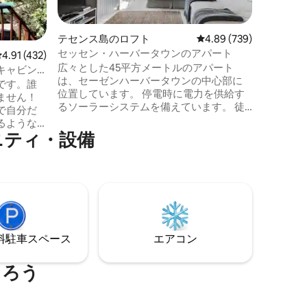
メートル
ォーター
ストラン
テセンス島のロフト
レビュー739件、5つ星
4.89 (739)
ましょう
セッセン・ハーバータウンのアパート
レビュー432件、5つ星中4.91つ星の平均評価
4.91 (432)
サイティ
広々とした45平方メートルのアパート
んありま
キャビン
は、セーゼンハーバータウンの中心部に
れている
です。誰
位置しています。 停電時に電力を供給す
台無しに
ません！
るソーラーシステムを備えています。 徒
で自分だ
歩数分以内に素晴らしいレストランがあ
るような
り、最も有名なレストランは 朝食と昼食
ニティ・設備
グーンの
には、道の向かいにある「Ile de Pain」が
コル薪暖
おすすめです。 ナイスナ・ウォーターフ
ただけま
ロントは、美しい夕日を眺めることがで
lix！ ）、
きるラグーンに囲まれた最も絵のように
理とブラ
美しい道に沿って徒歩わずか10分です。
すべて揃
ご滞在中、マウンテンバイクをご利用い
ただけます（低料金で利用可）。
的なスポ
⁠車ス⁠ペ⁠ー⁠ス
エアコン
冒険で
まろう