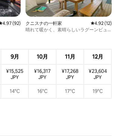
レビュー92件、5つ星中4.97つ星の平均評価
4.97 (92)
クニスナの一軒家
レビュー12件、5つ星
4.92 (12)
晴れて暖かく、素晴らしいラグーンビュ
ー
？
9月
10月
11月
12月
¥15,525
¥16,317
¥17,268
¥23,604
JPY
JPY
JPY
JPY
14°C
16°C
17°C
19°C