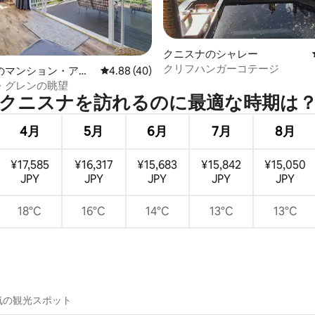
4.96つ星の平均評価
クニスナのシャレー
クリフハンガーコテージ
のマンション・アパ
レビュー40件、5つ星中4.88つ星の平均評価
4.88 (40)
・グレンの眺望
クニスナを訪⁠れ⁠るの⁠に最⁠適⁠な時⁠期⁠は⁠
4月
5月
6月
7月
8月
¥17,585
¥16,317
¥15,683
¥15,842
¥15,050
JPY
JPY
JPY
JPY
JPY
18°C
16°C
14°C
13°C
13°C
気の観光スポット