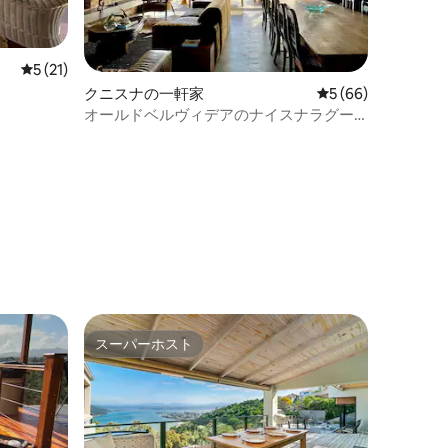
レビュー21件、5つ星中5つ星の平均評価
5 (21)
クニスナの一軒家
レビュー66件、5
5 (66)
オールドベルヴィデアのナイスナラグー
ンでLuna体験
スーパーホスト
スーパーホスト