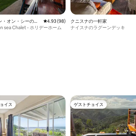
ン・オン・シーのコ
レビュー98件、5つ星中4.93つ星の平均評価
4.93 (98)
クニスナの一軒家
 on sea Chalet - ホリデーホーム
ナイスナのラグーンデッキ
4.95つ星の平均評価
ョイス
ゲストチョイス
ョイス
ゲストチョイス