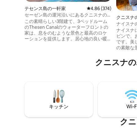
テセンス島の一軒家
レビュー374件、5つ星
4.86 (374)
セーゼン島の運河沿いにあるクニスナの
クニスナ
ホリデーホーム
この素晴らしい3階建て、3ベッドルーム
ナイスナ
のThesen Canalのウォーターフロントの
チックな
ナイスナ
家は、息をのむような景色と最高のロケ
ビンで、
ーションを提供します。居心地の良い暖
です。美
炉、インバーター、照明用バッテリー、
の素敵な
テレビ、Wi-Fiをお楽しみください。ボー
素晴らし
ト、水泳、カヤックに直接アクセスでき
光発電の
クニスナの
る水路に出かけましょう。穏やかな自
供給が止
然、鳥の生態、サイクリング、ウォーキ
DSTV、
ング、テニス、スカッシュ、手つかずの
ネット、
ビーチなどのアクティビティに囲まれて
イヤーピ
います。家族旅行に最適で、徒歩圏内に
にプライ
はショップやグルメレストランがありま
逃避行に
す。 思い出に残る休暇を過ごすために、
ませんが
今すぐご予約ください！
はお断り
キッチン
Wi-F
クニ