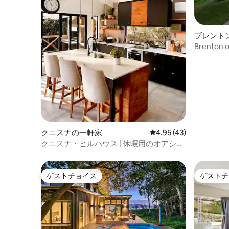
ブレント
テージ
Brenton
クニスナの一軒家
レビュー43件、5つ星中
4.95 (43)
クニスナ・ヒルハウス | 休暇用のオアシ
ス！
ゲストチョイス
ゲストチ
ゲストチョイス
ゲストチ