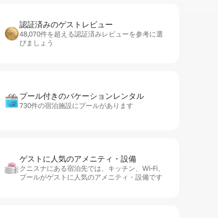
認証済みのゲ⁠ス⁠ト⁠レ⁠ビ⁠ュ⁠ー
48,070件を超える認証済みレビューを参考に選
びましょう
プール付きのバ⁠ケ⁠ー⁠シ⁠ョ⁠ンレ⁠ン⁠タ⁠ル
730件の宿泊施設にプールがあります
ゲストに人⁠気⁠のア⁠メ⁠ニ⁠テ⁠ィ・設⁠備
クニスナにある宿泊先では、キッチン、Wi-Fi、
プールがゲストに人気のアメニティ・設備です