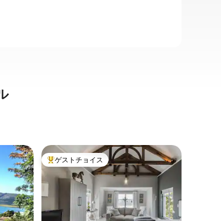
ル
テセンス
ゲストチョイス
ゲス
大好評のゲストチョイスです。
大好評
パート
セッセン
ベッラ・
ましょう
ントハウ
メニティ
っていま