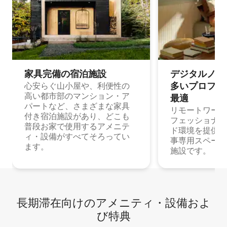
家具完備の宿⁠泊⁠施⁠設
デジタルノマド
多⁠いプ⁠ロ⁠フ⁠ェ⁠
心安らぐ山小屋や、利便性の
高い都市部のマンション・ア
最⁠適
パートなど、さまざまな家具
リモートワーク
付き宿泊施設があり、どこも
フェッショナル
普段お家で使用するアメニテ
ド環境を提供する
ィ・設備がすべてそろってい
事専用スペース
ます。
施設です。
長期滞在向け⁠のア⁠メ⁠ニ⁠テ⁠ィ⁠・設⁠備⁠およ
び特⁠典