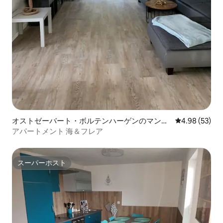
オストゼーバート・ボルテンハーゲンのマンシ
レビュー53件
4.98 (53)
ョン・アパート
アパートメント 海＆フレア
スーパーホスト
スーパーホスト