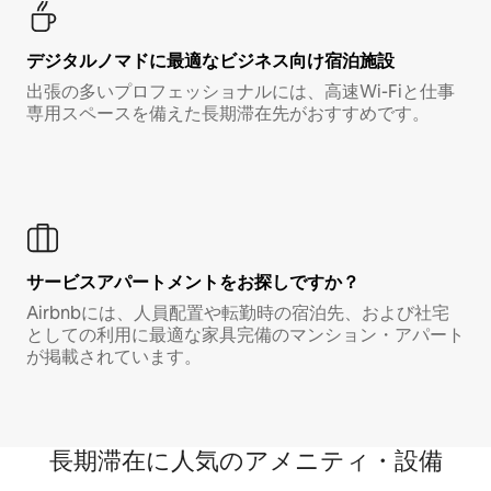
デジタルノマド⁠に最⁠適⁠なビ⁠ジ⁠ネ⁠ス⁠向⁠け宿⁠泊⁠施⁠設
出張の多いプロフェッショナルには、高速Wi-Fiと仕事
専用スペースを備えた長期滞在先がおすすめです。
サービスアパートメントをお探しですか？
Airbnbには、人員配置や転勤時の宿泊先、および社宅
としての利用に最適な家具完備のマンション・アパート
が掲載されています。
長期滞在に人気のアメニティ・設備