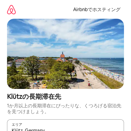
コ
ン
Airbnbでホスティング
テ
ン
ツ
に
ス
キ
ッ
プ
Klützの長期滞在先
1か月以上の長期滞在にぴったりな、くつろげる宿泊先
を見つけましょう。
エリア
検索結果が表示されたら、上下の矢印キーを使って移動するか、