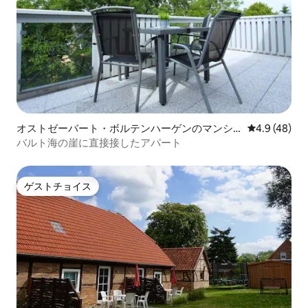
オストゼーバート・ボルテンハーゲンのマンシ
レビュー48
4.9 (48)
ョン・アパート
バルト海の崖に直接接したアパート
ゲストチョイス
ゲストチョイス