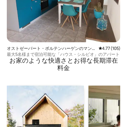
オストゼーバート・ボルテンハーゲンのマンシ
レビュー105件
4.77 (105)
ョン・アパート
最大5名様まで宿泊可能な「ハウス・シルビオ」のアパート
お家のような快⁠適⁠さ⁠とお⁠得⁠な長⁠期⁠滞⁠在
料⁠金