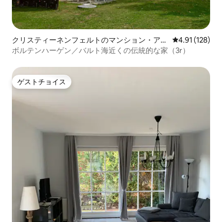
クリスティーネンフェルトのマンション・アパ
レビュー128件
4.91 (128)
ート
ボルテンハーゲン／バルト海近くの伝統的な家（3r）
ゲストチョイス
ゲストチョイス