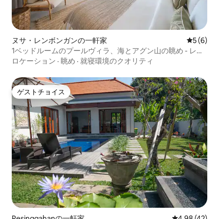
ヌサ・レンボンガンの一軒家
レビュー
5 (6)
1ベッドルームのプールヴィラ、海とアグン山の眺め - レン
ボンガン
ロケーション
·
眺め
·
就寝環境のクオリティ
ゲストチョイス
ゲストチョイス
Pesinggahanの一軒家
レビュー42件
4.98 (42)