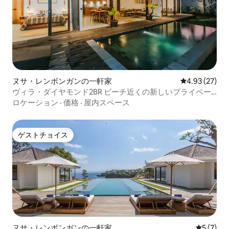
ヌサ・レンボンガンの一軒家
レビュー27件
4.93 (27)
ヴィラ・ダイヤモンド2BR ビーチ近くの新しいプライベー
トヴィラ
ロケーション
·
価格
·
屋内スペース
ゲストチョイス
ゲストチョイス
ヌサ・レンボンガンの一軒家
レビュー
5 (7)