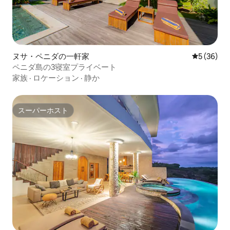
ヌサ・ペニダの一軒家
レビュー3
5 (36)
ペニダ島の3寝室プライベート
家族
·
ロケーション
·
静か
スーパーホスト
スーパーホスト