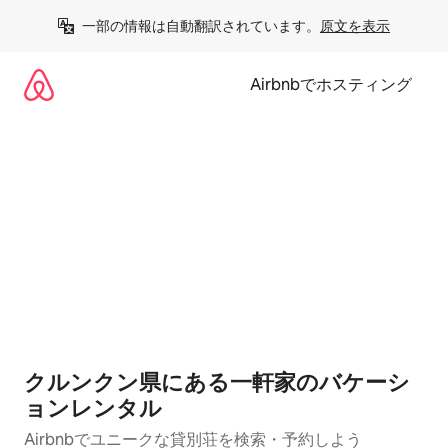
コ
一部の情報は自動翻訳されています。
原文を表示
ン
テ
ン
Airbnbでホスティング
ツ
に
ス
キ
ッ
プ
クルンクン県にある一軒家のバケーシ
ョンレンタル
Airbnbでユニークな貸別荘を検索・予約しよう