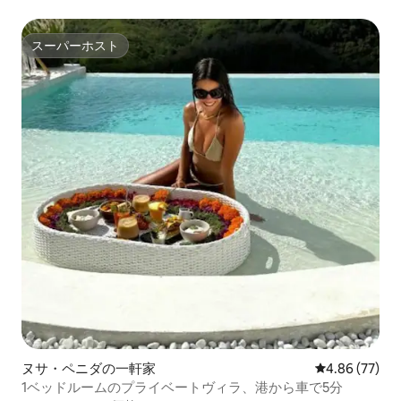
スーパーホスト
スーパーホスト
ヌサ・ペニダの一軒家
レビュー77件
4.86 (77)
1ベッドルームのプライベートヴィラ、港から車で5分