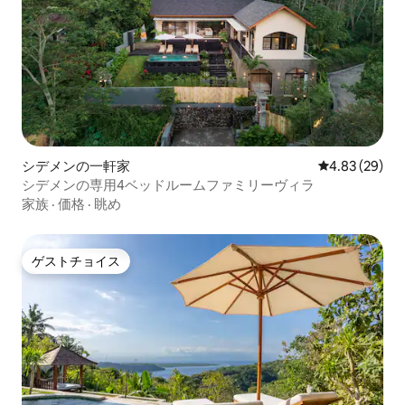
シデメンの一軒家
レビュー29件
4.83 (29)
シデメンの専用4ベッドルームファミリーヴィラ
家族
·
価格
·
眺め
ゲストチョイス
ゲストチョイス