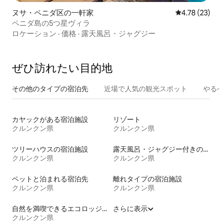
ヌサ・ペニダ区の一軒家
レビュー23件
4.78 (23)
ペニダ島の5つ星ヴィラ
ロケーション
·
価格
·
露天風呂・ジャグジー
ぜひ訪⁠れ⁠た⁠い目⁠的⁠地
その他のタ⁠イ⁠プ⁠の宿⁠泊⁠先
近場で人気の観光スポット
やる
カヤックがある宿泊施設
リゾート
クルンクン県
クルンクン県
ツリーハウスの宿泊施設
露天風呂・ジャグジー付きの宿泊施設
クルンクン県
クルンクン県
ペットと泊まれる宿泊先
離れタイプの宿泊施設
クルンクン県
クルンクン県
自然を満喫できるエコロッジの宿泊施設
さらに表示
クルンクン県