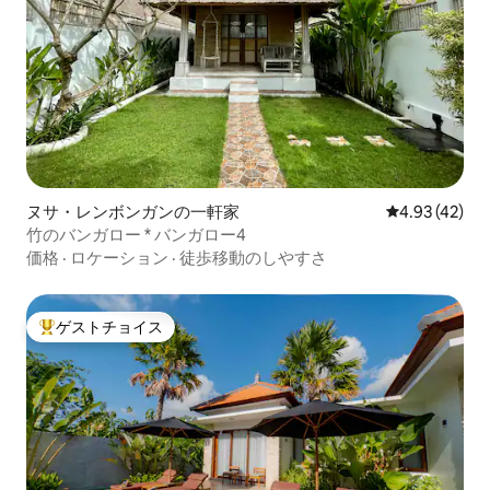
ヌサ・レンボンガンの一軒家
レビュー42件
4.93 (42)
竹のバンガロー * バンガロー4
価格
·
ロケーション
·
徒歩移動のしやすさ
ゲストチョイス
大好評のゲストチョイスです。