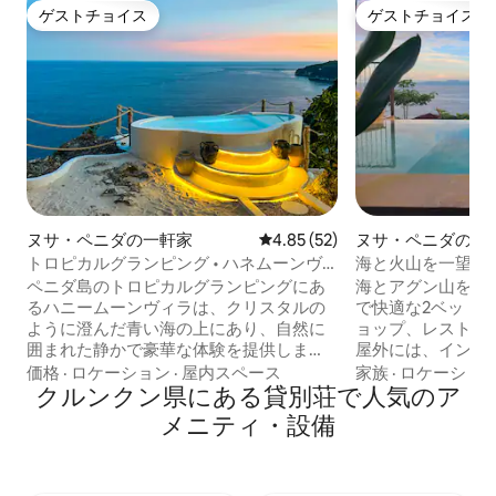
ゲストチョイス
ゲストチョイス
ゲストチョイス
ゲストチョイス
ヌサ・ペニダの一軒家
レビュー52件、5つ星中4.85
4.85 (52)
ヌサ・ペニダの一
トロピカルグランピング • ハネムーンヴ
海と火山を一望で
ィラ + 海の眺望
（Solis）
ペニダ島のトロピカルグランピングにあ
海とアグン山を見
るハニームーンヴィラは、クリスタルの
で快適な2ベッド
ように澄んだ青い海の上にあり、自然に
ョップ、レストラ
囲まれた静かで豪華な体験を提供しま
屋外には、インフ
す。海の景色と追加のアメニティ・設備
ろぎの大きなソフ
価格
·
ロケーション
·
屋内スペース
家族
·
ロケーショ
のおかげで、コンテンツクリエイターや
クルンクン県にある貸別荘で人気のア
キテラスがありま
カップルに人気です。 予約がすでに埋ま
チン（必要なもの
メニティ・設備
っている場合は、Airbnbのプロフィール
す）、6～8名様
をご確認ください（私どもの写真をクリ
大きくて快適なソファ。 各部
ックしてください）。近くにある2棟以上
ンがあり、寝室に