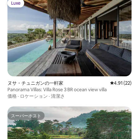
Luxe
Luxe
ヌサ・チュニガンの一軒家
レビュー22件
4.91 (22)
Panorama Villas: Villa Rose 3 BR ocean view villa
価格
·
ロケーション
·
清潔さ
スーパーホスト
スーパーホスト