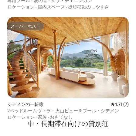
専用プール - 波の音 - ヌサ・チェニンガン
ロケーション
·
屋内スペース
·
徒歩移動のしやすさ
スーパーホスト
スーパーホスト
シデメンの一軒家
レビュー7件
4.71 (7)
2ベッドルームヴィラ・火山ビュー＆プール・シデメン
ロケーション
·
家族
·
おもてなし
中・長期滞在向けの貸別荘