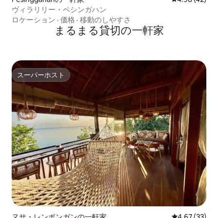
ヴィラリリー・ペシンガハン
ロケーション
·
価格
·
移動のしやすさ
まるまる貸切の一軒家
スーパーホスト
スーパーホスト
ヌサ・レンボンガンの一軒家
レビュー33件
4.67 (33)