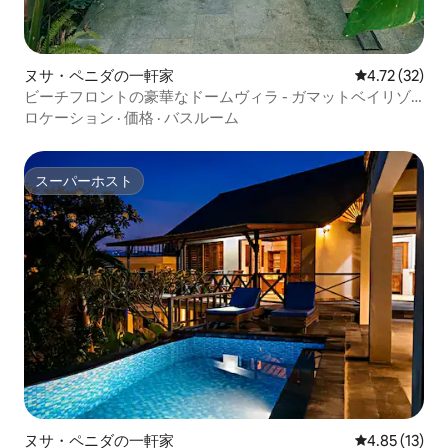
ヌサ・ペニダの一軒家
レビュー32件
4.72 (32)
ビーチフロントの豪華なドームヴィラ - ガマットベイリゾ
ート #5
ロケーション
·
価格
·
バスルーム
スーパーホスト
スーパーホスト
ヌサ・ペニダの一軒家
レビュー13件
4.85 (13)