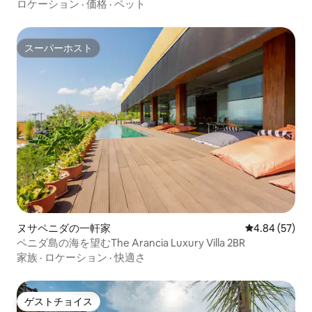
ロケーション
·
価格
·
ペット
スーパーホスト
スーパーホスト
ヌサペニダの一軒家
レビュー57件
4.84 (57)
ペニダ島の海を望むThe Arancia Luxury Villa 2BR
家族
·
ロケーション
·
快適さ
ゲストチョイス
ゲストチョイス