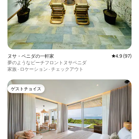
ヌサ・ペニダの一軒家
レビュー97
4.9 (97)
夢のようなビーチフロントヌサペニダ
家族
·
ロケーション
·
チェックアウト
ゲストチョイス
ゲストチョイス