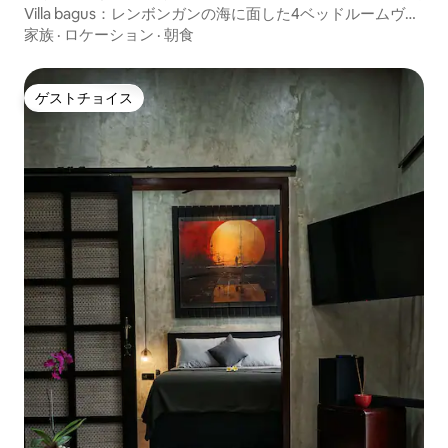
Villa bagus：レンボンガンの海に面した4ベッドルームヴィ
ラ
家族
·
ロケーション
·
朝食
ゲストチョイス
ゲストチョイス