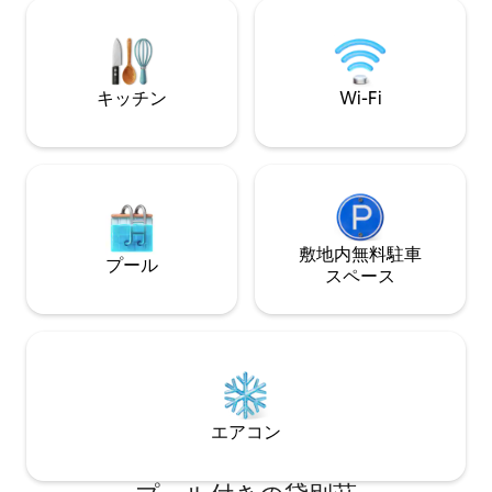
の美しい家をご覧ください。 以下のもの
ームが備わっています。 高速
を提供しています： 180度のオーシャン
Wi-Fi。 大人数のグループの場合は、隣接
ビュー ラバーズバスタブ 小さなプール 大
する姉妹ヴィラと
きなプール ダイヤモンドビーチから5分
す。 田舎の島：基本的な道路と街路灯、
朝食（無料） 客室内のエアコン
野生動物。
キッチン
Wi-Fi
敷地内無料駐⁠車
プール
ス⁠ペ⁠ー⁠ス
エアコン