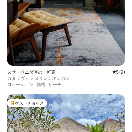
ヌサ・ペニダ区の一軒家
レビュー
5 (9)
カタラヴィラ ヌサレンボンガン
ロケーション
·
価格
·
ビーチ
ゲストチョイス
大好評のゲストチョイスです。