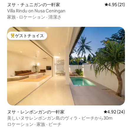
ヌサ・チュニガンの一軒家
レビュー21件
4.95 (21)
Villa Rindu on Nusa Ceningan
家族
·
ロケーション
·
清潔さ
ゲストチョイス
大好評のゲストチョイスです。
ヌサ・レンボンガンの一軒家
レビュー24件
4.92 (24)
美しいヌサレンボンガン島のヴィラ - ビーチから30m
ロケーション
·
家族
·
ビーチ