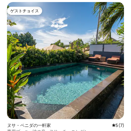
ゲストチョイス
ゲストチョイス
ヌサ・ペニダの一軒家
レビュー
5 (7)