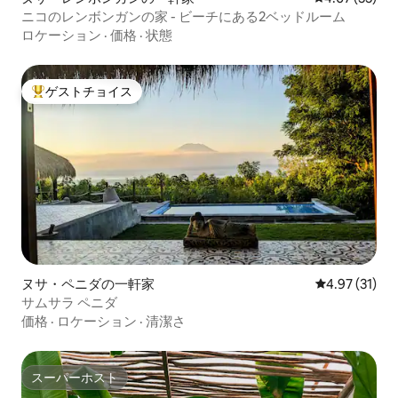
ニコのレンボンガンの家 - ビーチにある2ベッドルーム
ロケーション
·
価格
·
状態
ゲストチョイス
大好評のゲストチョイスです。
ヌサ・ペニダの一軒家
レビュー31件
4.97 (31)
サムサラ ペニダ
価格
·
ロケーション
·
清潔さ
スーパーホスト
スーパーホスト