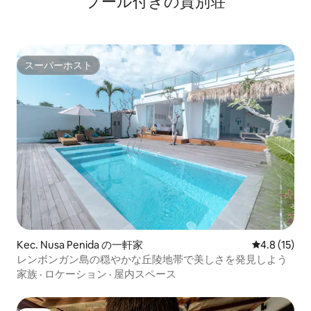
プール付きの貸別荘
スーパーホスト
スーパーホスト
Kec. Nusa Penida の一軒家
レビュー15
4.8 (15)
レンボンガン島の穏やかな丘陵地帯で美しさを発見しよう
家族
·
ロケーション
·
屋内スペース