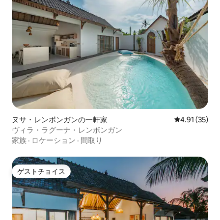
ヌサ・レンボンガンの一軒家
レビュー35件
4.91 (35)
ヴィラ・ラグーナ・レンボンガン
家族
·
ロケーション
·
間取り
ゲストチョイス
ゲストチョイス