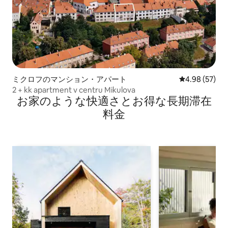
ミクロフのマンション・アパート
レビュー57件
4.98 (57)
2 + kk apartment v centru Mikulova
お家のような快⁠適⁠さ⁠とお⁠得⁠な長⁠期⁠滞⁠在
料⁠金