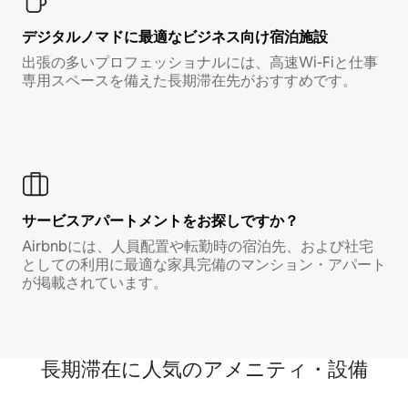
デジタルノマド⁠に最⁠適⁠なビ⁠ジ⁠ネ⁠ス⁠向⁠け宿⁠泊⁠施⁠設
出張の多いプロフェッショナルには、高速Wi-Fiと仕事
専用スペースを備えた長期滞在先がおすすめです。
サービスアパートメントをお探しですか？
Airbnbには、人員配置や転勤時の宿泊先、および社宅
としての利用に最適な家具完備のマンション・アパート
が掲載されています。
長期滞在に人気のアメニティ・設備