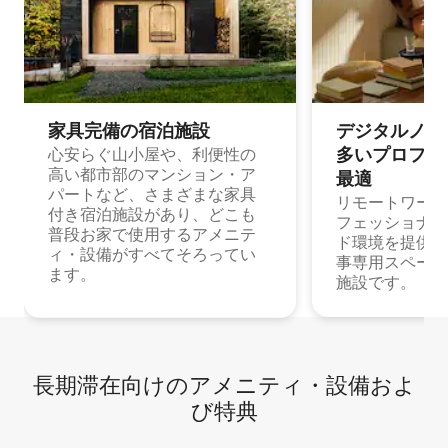
家具完備の宿⁠泊⁠施⁠設
デジタルノマド
多⁠いプ⁠ロ⁠フ⁠ェ⁠
心安らぐ山小屋や、利便性の
高い都市部のマンション・ア
最⁠適
パートなど、さまざまな家具
リモートワーク
付き宿泊施設があり、どこも
フェッショナル
普段お家で使用するアメニテ
ド環境を提供する
ィ・設備がすべてそろってい
事専用スペース
ます。
施設です。
長期滞在向け⁠のア⁠メ⁠ニ⁠テ⁠ィ⁠・設⁠備⁠およ
び特⁠典