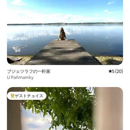
ブジェツラフの一軒家
レビュー2
5 (20)
U Paňmamky
ゲストチョイス
大好評のゲストチョイスです。