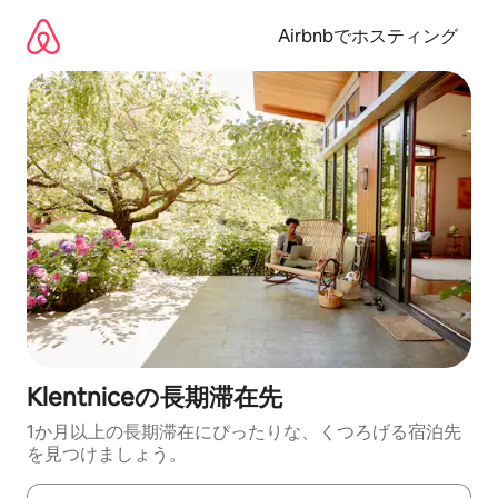
コ
ン
Airbnbでホスティング
テ
ン
ツ
に
ス
キ
ッ
プ
Klentniceの長期滞在先
1か月以上の長期滞在にぴったりな、くつろげる宿泊先
を見つけましょう。