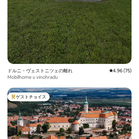
ドルニ・ヴェストニツェの離れ
レビュー75件
4.96 (75)
Mobilhome u vinohradu
ゲストチョイス
大好評のゲストチョイスです。