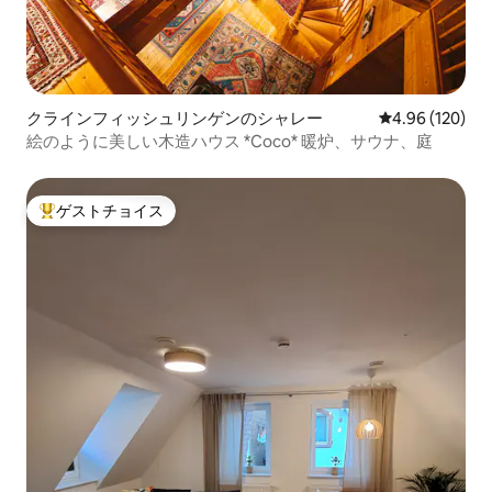
クラインフィッシュリンゲンのシャレー
レビュー120件
4.96 (120)
絵のように美しい木造ハウス *Coco* 暖炉、サウナ、庭
ゲストチョイス
大好評のゲストチョイスです。