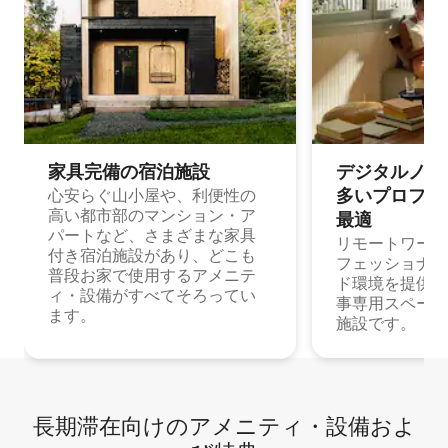
家具完備の宿⁠泊⁠施⁠設
デジタルノマド
多⁠いプ⁠ロ⁠フ⁠ェ⁠
心安らぐ山小屋や、利便性の
高い都市部のマンション・ア
最⁠適
パートなど、さまざまな家具
リモートワーク
付き宿泊施設があり、どこも
フェッショナル
普段お家で使用するアメニテ
ド環境を提供する
ィ・設備がすべてそろってい
事専用スペース
ます。
施設です。
長期滞在向け⁠のア⁠メ⁠ニ⁠テ⁠ィ⁠・設⁠備⁠およ