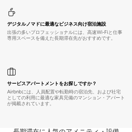
デジタルノマド⁠に最⁠適⁠なビ⁠ジ⁠ネ⁠ス⁠向⁠け宿⁠泊⁠施⁠設
出張の多いプロフェッショナルには、高速Wi-Fiと仕事
専用スペースを備えた長期滞在先がおすすめです。
サービスアパートメントをお探しですか？
Airbnbには、人員配置や転勤時の宿泊先、および社宅
としての利用に最適な家具完備のマンション・アパート
が掲載されています。
長期滞在に人気のアメニティ・設備