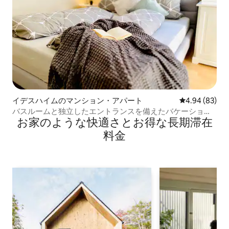
イデスハイムのマンション・アパート
レビュー83件
4.94 (83)
バスルームと独立したエントランスを備えたバケーション
お家のような快⁠適⁠さ⁠とお⁠得⁠な長⁠期⁠滞⁠在
ルーム
料⁠金