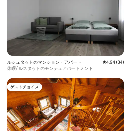
ルシュタットのマンション・アパート
レビュー34件
4.94 (34)
休暇/ ルスタットのモンテュアパートメント
ゲストチョイス
ゲストチョイス