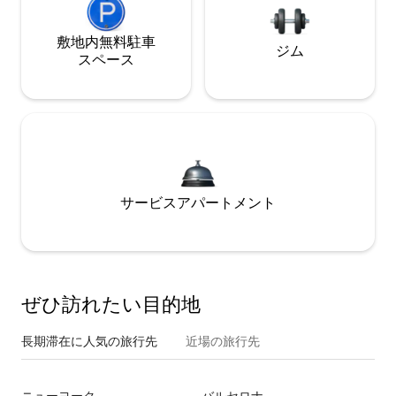
敷地内無料駐⁠車
ジム
ス⁠ペ⁠ー⁠ス
サービスアパートメント
ぜひ訪⁠れ⁠た⁠い目⁠的⁠地
長期滞在に人気の旅行先
近場の旅行先