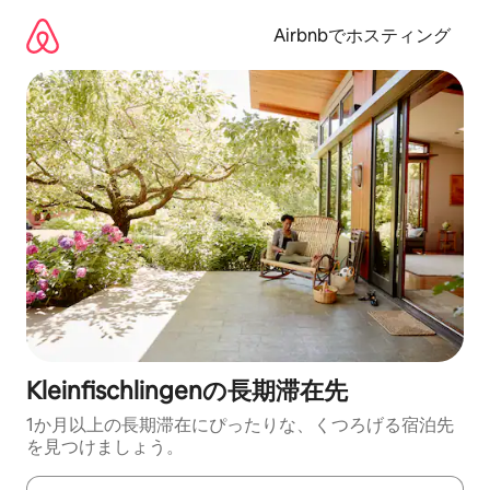
コ
ン
Airbnbでホスティング
テ
ン
ツ
に
ス
キ
ッ
プ
Kleinfischlingenの長期滞在先
1か月以上の長期滞在にぴったりな、くつろげる宿泊先
を見つけましょう。