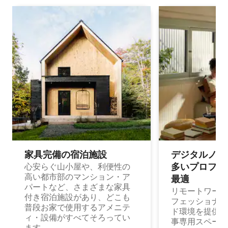
家具完備の宿⁠泊⁠施⁠設
デジタルノマド
多⁠いプ⁠ロ⁠フ⁠ェ⁠
心安らぐ山小屋や、利便性の
高い都市部のマンション・ア
最⁠適
パートなど、さまざまな家具
リモートワーク
付き宿泊施設があり、どこも
フェッショナル
普段お家で使用するアメニテ
ド環境を提供する
ィ・設備がすべてそろってい
事専用スペース
ます。