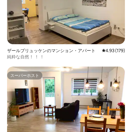
ザールブリュッケンのマンション・アパート
レビュー179件
4.93 (179)
純粋な自然！ ！ ！
スーパーホスト
スーパーホスト