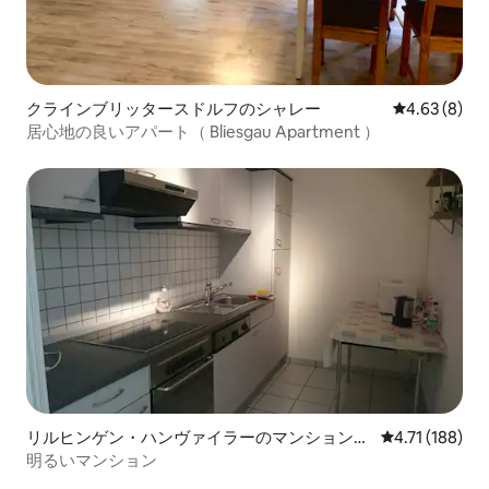
クラインブリッタースドルフのシャレー
レビュー8件
4.63 (8)
居心地の良いアパート（ Bliesgau Apartment ）
リルヒンゲン・ハンヴァイラーのマンション・
レビュー188
4.71 (188)
アパート
明るいマンション