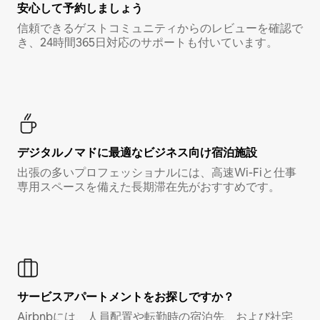
安心して予約しましょう
信頼できるゲストコミュニティからのレビューを確認で
き、24時間365日対応のサポートも付いています。
デジタルノマド⁠に最⁠適⁠なビ⁠ジ⁠ネ⁠ス⁠向⁠け宿⁠泊⁠施⁠設
出張の多いプロフェッショナルには、高速Wi-Fiと仕事
専用スペースを備えた長期滞在先がおすすめです。
サービスアパートメントをお探しですか？
Airbnbには、人員配置や転勤時の宿泊先、および社宅