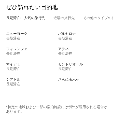
ぜひ訪⁠れ⁠た⁠い目⁠的⁠地
長期滞在に人気の旅行先
近場の旅行先
その他のタ⁠イ⁠プ⁠の宿
ニューヨーク
バルセロナ
長期滞在
長期滞在
フィレンツェ
アテネ
長期滞在
長期滞在
マイアミ
モントリオール
長期滞在
長期滞在
シアトル
さらに表示
長期滞在
*特定の地域および一部の宿泊施設には例外が適用される場合が
あります。