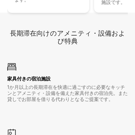
施設です。
長期滞在向け⁠のア⁠メ⁠ニ⁠テ⁠ィ⁠・設⁠備⁠およ
び特⁠典
家具付き⁠の宿⁠泊⁠施⁠設
1か月以上の長期滞在を快適に過ごすのに必要なキッチ
ンとアメニティ・設備を備えた家具付きの宿泊先。また
貸しでお部屋を借りる代わりとなるご提案です。