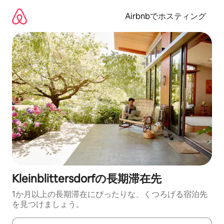
コ
ン
Airbnbでホスティング
テ
ン
ツ
に
ス
キ
ッ
プ
Kleinblittersdorfの長期滞在先
1か月以上の長期滞在にぴったりな、くつろげる宿泊先
を見つけましょう。