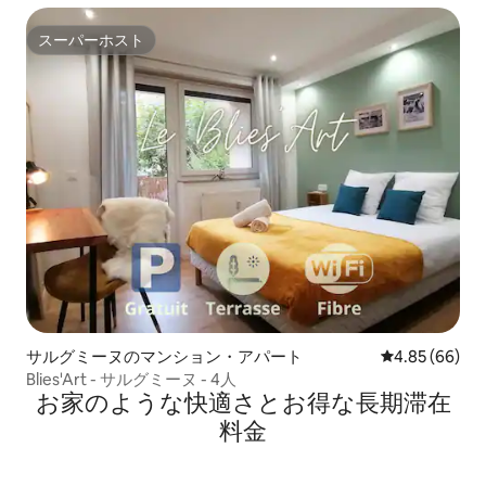
スーパーホスト
スーパーホスト
サルグミーヌのマンション・アパート
レビュー66件
4.85 (66)
Blies'Art - サルグミーヌ - 4人
お家のような快⁠適⁠さ⁠とお⁠得⁠な長⁠期⁠滞⁠在
料⁠金