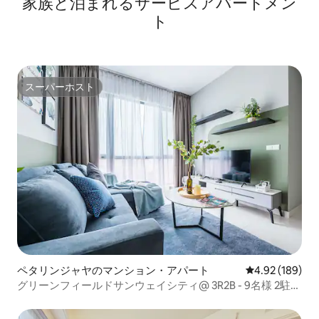
家族と泊まれるサービスアパートメン
ト
スーパーホスト
スーパーホスト
ペタリンジャヤのマンション・アパート
レビュー189件
4.92 (189)
グリーンフィールドサンウェイシティ@ 3R2B - 9名様 2駐車
場