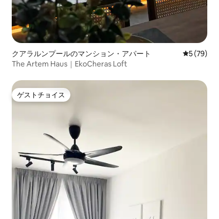
クアラルンプールのマンション・アパート
レビュー7
5 (79)
The Artem Haus｜EkoCheras Loft
ゲストチョイス
ゲストチョイス