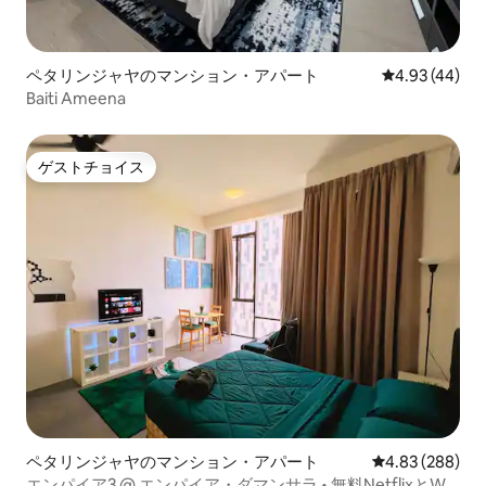
ペタリンジャヤのマンション・アパート
レビュー44件
4.93 (44)
Baiti Ameena
ゲストチョイス
ゲストチョイス
ペタリンジャヤのマンション・アパート
レビュー288件
4.83 (288)
エンパイア3 @ エンパイア・ダマンサラ • 無料NetflixとWi-