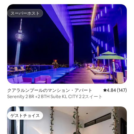
スーパーホスト
スーパーホスト
クアラルンプールのマンション・アパート
レビュー147件
4.84 (147)
Serenity 2 BR +2 BTH Suite KL CITY 2 2スイート
ゲストチョイス
ゲストチョイス