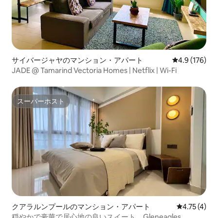
サイバージャヤのマンション・アパート
レビュー176
4.9 (176)
JADE @ Tamarind Vectoria Homes | Netflix | Wi-Fi
スーパーホスト
スーパーホスト
クアラルンプールのマンション・アパート
レビュー4件
4.75 (4)
穏やかで豪華で居心地の良いスイート、Gleneagles