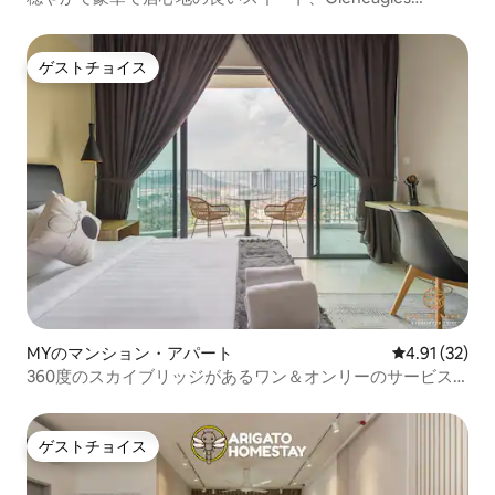
Ampang KLCC
ゲストチョイス
ゲストチョイス
MYのマンション・アパート
レビュー32件
4.91 (32)
360度のスカイブリッジがあるワン＆オンリーのサービス
アパートメント
ゲストチョイス
ゲストチョイス