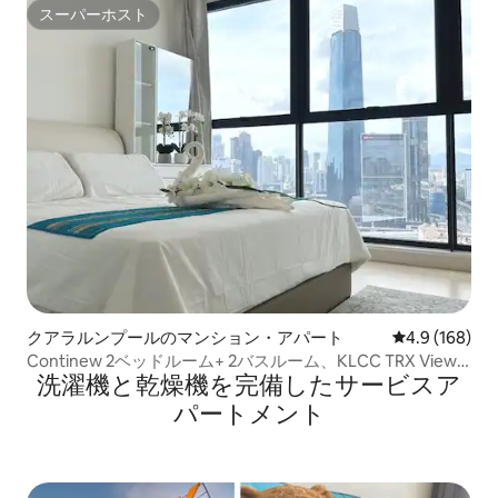
スーパーホスト
スーパーホスト
クアラルンプールのマンション・アパート
レビュー168
4.9 (168)
Continew 2ベッドルーム+ 2バスルーム、KLCC TRX View
洗濯機と乾燥機を完備したサービスア
の近く
パートメント