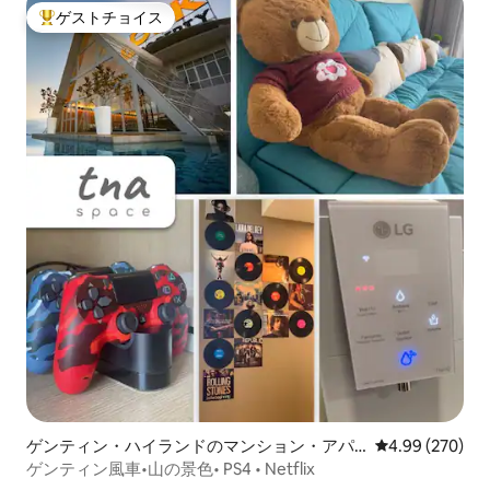
ゲストチョイス
大好評のゲストチョイスです。
ゲンティン・ハイランドのマンション・アパ
レビュー270件
4.99 (270)
ート
ゲンティン風車•山の景色• PS4 • Netflix