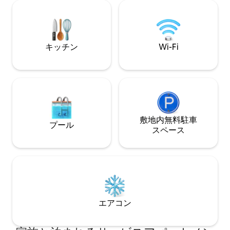
surrounded by local foods, eateries &
ルフチェックイン
nightlife entertainment ❤ ❤ Netflix,
えたスタイリッシュ
Youtube, Swimming Pool, Gymnasium &
周辺にはカフェ、屋
Free WiFi❤
日対応のセキュリ
ンがあります。シ
キッチン
Wi-Fi
ロマンチックな旅行
敷地内無料駐⁠車
プール
ス⁠ペ⁠ー⁠ス
エアコン