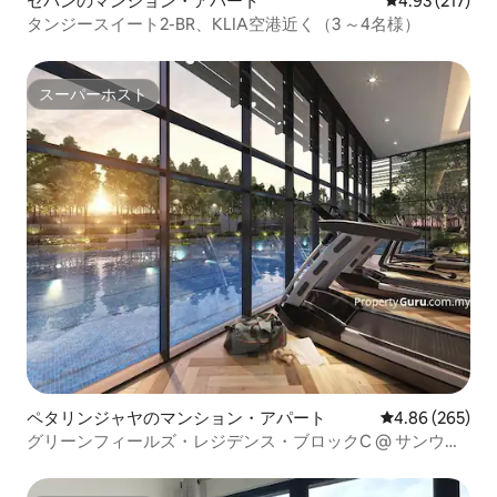
セパンのマンション・アパート
レビュー217件
4.93 (217)
タンジースイート2-BR、KLIA空港近く（3 ～4名様）
スーパーホスト
スーパーホスト
ペタリンジャヤのマンション・アパート
レビュー265件
4.86 (265)
グリーンフィールズ・レジデンス・ブロックC @ サンウェ
イ・ピラミッド