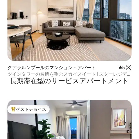
クアラルンプールのマンション・アパート
レビュー
5 (8)
ツインタワーの名所を望むスカイスイート | スターレジデン
長期滞在型のサービスアパートメント
ス
ゲストチョイス
大好評のゲストチョイスです。