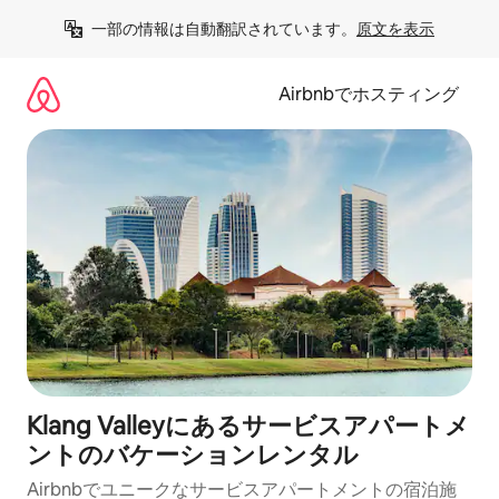
コ
一部の情報は自動翻訳されています。
原文を表示
ン
テ
ン
Airbnbでホスティング
ツ
に
ス
キ
ッ
プ
Klang Valleyにあるサービスアパートメ
ントのバケーションレンタル
Airbnbでユニークなサービスアパートメントの宿泊施