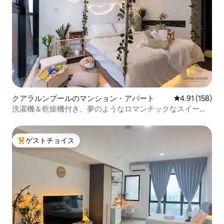
クアラルンプールのマンション・アパート
レビュー158件
4.91 (158)
洗濯機＆乾燥機付き、夢のようなロマンチックなスイート
@KLCC Scarletz
ゲストチョイス
大好評のゲストチョイスです。