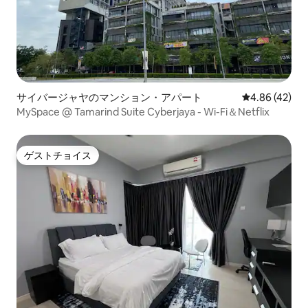
サイバージャヤのマンション・アパート
レビュー42件
4.86 (42)
MySpace @ Tamarind Suite Cyberjaya - Wi-Fi＆Netflix
ゲストチョイス
ゲストチョイス