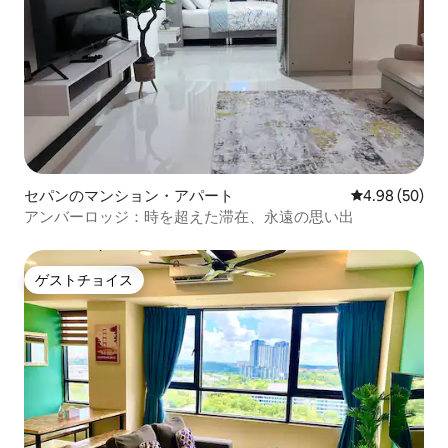
セパンのマンション・アパート
レビュー50件
4.98 (50)
アンバーロッジ：時を超えた滞在、永遠の思い出
ゲストチョイス
ゲストチョイス