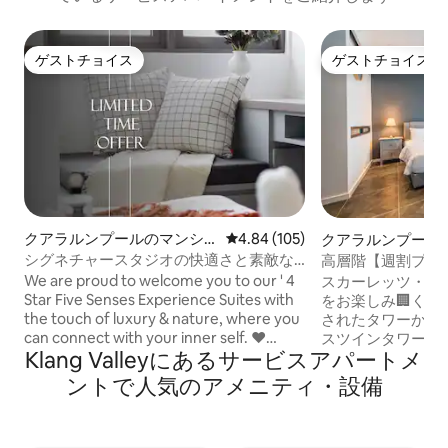
ゲストチョイス
ゲストチョイス
ゲストチョイス
ゲストチョイス
クアラルンプールのマンシ
レビュー105件、5つ星中4.84
4.84 (105)
クアラルンプール
ョン・アパート
ン・アパート
シグネチャースタジオの快適さと素敵な
高層階【週割プロモー
眺め、リヴ
KLCC |ジム|スカ
We are proud to welcome you to our ' 4
スカーレッツ・ス
Star Five Senses Experience Suites with
をお楽しみ🏢くだ
the touch of luxury & nature, where you
されたタワーから
can connect with your inner self. ❤
スツインタワーの
Klang Valleyにあるサービスアパートメ
Situated in Brickfields / KL Sentral Train
できます。 ゲストに人気の✨理由： 象徴
district!❤ ❤ 5 -10 Mins to Bukit Bintang &
的なスカイラインビュ
ントで人気のアメニティ・設備
Bangsar ❤ ❤ Walking distance to
ンフィニティプール 💼 ビジネスラウ
Monorail Station❤ ❤ A stone's throw
＋無料100Mbps Wi-Fi KLCC、LRT
away from Kuala Lumpur sights,
街のホットスポットまで徒