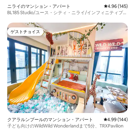
ニライのマンション・アパート
レビュー145件
4.96 (145)
BL185 Studio/ユース・シティ・ニライ/インフィニティプー
ル/KLIA
ゲストチョイス
ゲストチョイス
クアラルンプールのマンション・アパート
レビュー144件
4.99 (144)
子ども向けのWildWild Wonderlandまで5分、TRXPavilion