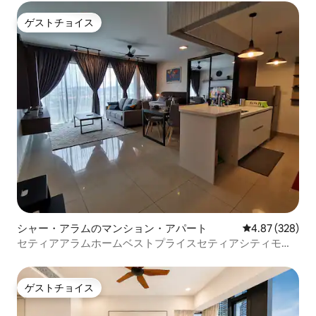
ゲストチョイス
ゲストチョイス
シャー・アラムのマンション・アパート
レビュー328件
4.87 (328)
セティアアラムホームベストプライスセティアシティモー
ル#トレフォイル
ゲストチョイス
ゲストチョイス