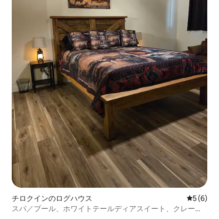
チロクインのログハウス
レビュー
5 (6)
スパ／プール、ホワイトテールディアスイート、クレータ
ー湖、居心地が良い