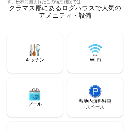
す。松林に囲まれたこの宿泊施設では、
の整ったキッチン
クラマス郡にあるログハウスで人気の
ジャグジー付きホットタブ、浴槽、80イ
の焚き火用ファイ
ンチのホームシアタープロジェクター、
アメニティ・設備
は焚き火は禁止さ
モダンなアメニティ・設備、美しい森の
キューグリル
景色を楽しみながら、くつろいだ時間を
お過ごしいただけます。 ベンド市と、セ
ントラル・オレゴンが提供するすべての
アウトドアアクティビティの近くにあり
ます。最高のハイキングトレイル、マウ
ンテンバイクトレイル、温泉、デシュー
ト川、マウント・ベチェラー・スキーリ
キッチン
Wi-Fi
ゾート、カスケード・レイク・ハイウェ
イ、スミス・ロック州立公園、クレータ
ー・レイク国立公園に近接しています。
敷地内無料駐⁠車
プール
ス⁠ペ⁠ー⁠ス