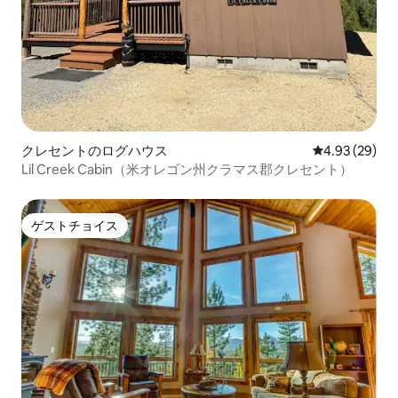
クレセントのログハウス
レビュー29件
4.93 (29)
Lil Creek Cabin（米オレゴン州クラマス郡クレセント）
ゲストチョイス
ゲストチョイス