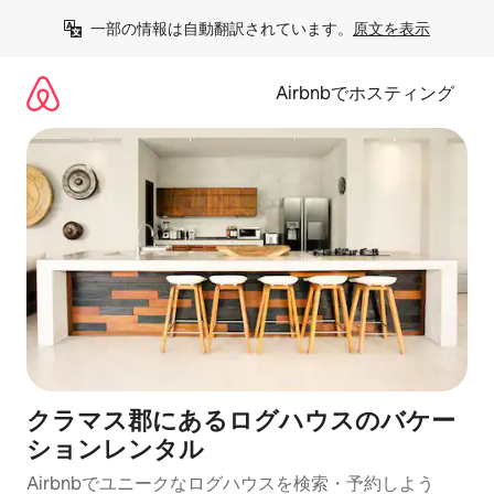
コ
一部の情報は自動翻訳されています。
原文を表示
ン
テ
ン
Airbnbでホスティング
ツ
に
ス
キ
ッ
プ
クラマス郡にあるログハウスのバケー
ションレンタル
Airbnbでユニークなログハウスを検索・予約しよう