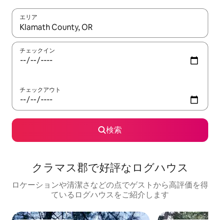
エリア
検索結果が表示されたら、上下の矢印キーを使って移動するか、
チェックイン
チェックアウト
検索
クラマス郡で好評なログハウス
ロケーションや清潔さなどの点でゲストから高評価を得
ているログハウスをご紹介します