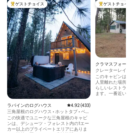
ゲストチョイス
ゲストチョイス
大好評のゲストチョイスです。
大好評のゲストチ
クラマスフォール
ウス
クレーターレイク
バケーションキャ
このキャビンは森
人里離れた場所にあります
らしいレストラン
ます。一番近いのは
ビンは6名様が快適
ングベッド、クイ
ラパインのログハウス
レビュー433件、5つ星中4.92
4.92 (433)
ベッド2台。 クレーター湖のジップライ
三角屋根のログハウス • ホットタブ • ベン
ン、たくさんの美
ド近く • キロトア火口湖
この快適でユニークな三角屋根のキャビ
ス、カヌーやカヤ
ンは、デシューツ・フォレスト内の1エー
ルもの湖まで徒歩
カー以上のプライベートエリアにありま
クレーター湖まで