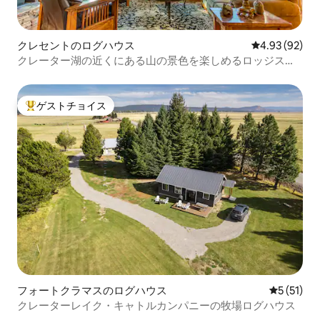
クレセントのログハウス
レビュー92件
4.93 (92)
クレーター湖の近くにある山の景色を楽しめるロッジスタ
イルのログハウス
ゲストチョイス
大好評のゲストチョイスです。
フォートクラマスのログハウス
レビュー5
5 (51)
クレーターレイク・キャトルカンパニーの牧場ログハウス