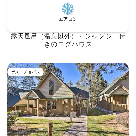
エアコン
露天風呂（温泉以外）・ジャグジー付
きのログハウス
ゲストチョイス
ゲストチョイス