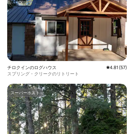
チロクインのログハウス
レビュー57件
4.81 (57)
スプリング・クリークのリトリート
スーパーホスト
スーパーホスト