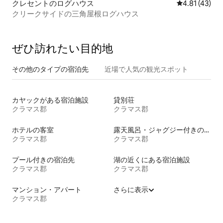
クレセントのログハウス
レビュー43件
4.81 (43)
クリークサイドの三角屋根ログハウス
ぜひ訪⁠れ⁠た⁠い目⁠的⁠地
その他のタ⁠イ⁠プ⁠の宿⁠泊⁠先
近場で人気の観光スポット
カヤックがある宿泊施設
貸別荘
クラマス郡
クラマス郡
ホテルの客室
露天風呂・ジャグジー付きの宿泊施設
クラマス郡
クラマス郡
プール付きの宿泊先
湖の近くにある宿泊施設
クラマス郡
クラマス郡
マンション・アパート
さらに表示
クラマス郡