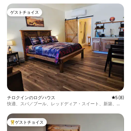
ゲストチョイス
ゲストチョイス
チロクインのログハウス
レビュー
5 (8)
快適、スパ／プール、レッドディア・スイート、新築、ク
レーター湖
ゲストチョイス
大好評のゲストチョイスです。