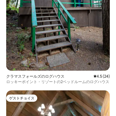
クラマスフォールズのログハウス
レビュー24
4.5 (24)
ロッキーポイント・リゾートの2ベッドルームのログハウス
ゲストチョイス
ゲストチョイス