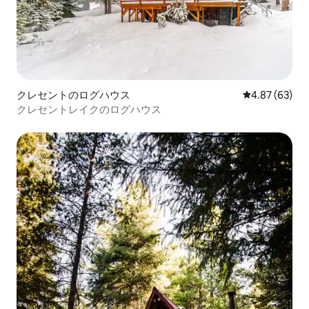
クレセントのログハウス
レビュー63件
4.87 (63)
クレセントレイクのログハウス