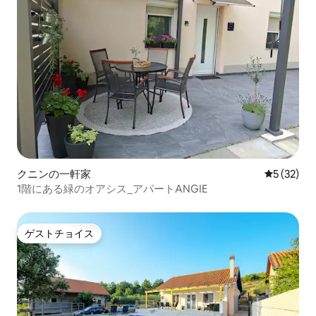
クニンの一軒家
レビュー3
5 (32)
1階にある緑のオアシス_アパートANGIE
ゲストチョイス
ゲストチョイス