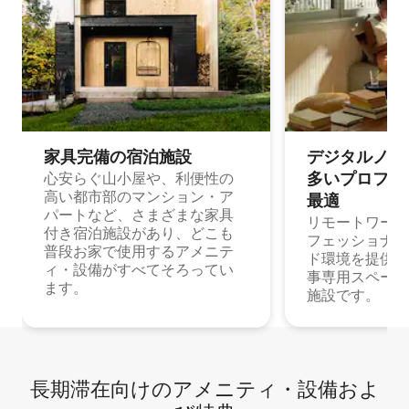
家具完備の宿⁠泊⁠施⁠設
デジタルノマド
多⁠いプ⁠ロ⁠フ⁠ェ⁠
心安らぐ山小屋や、利便性の
高い都市部のマンション・ア
最⁠適
パートなど、さまざまな家具
リモートワーク
付き宿泊施設があり、どこも
フェッショナル
普段お家で使用するアメニテ
ド環境を提供する
ィ・設備がすべてそろってい
事専用スペース
ます。
施設です。
長期滞在向け⁠のア⁠メ⁠ニ⁠テ⁠ィ⁠・設⁠備⁠およ