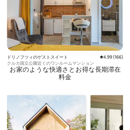
ドリノフツィのゲストスイート
レビュー166件
4.99 (166)
クルカ国立公園近くのワンルームマンション
お家のような快⁠適⁠さ⁠とお⁠得⁠な長⁠期⁠滞⁠在
料⁠金