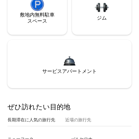
敷地内無料駐⁠車
ジム
ス⁠ペ⁠ー⁠ス
サービスアパートメント
ぜひ訪⁠れ⁠た⁠い目⁠的⁠地
長期滞在に人気の旅行先
近場の旅行先