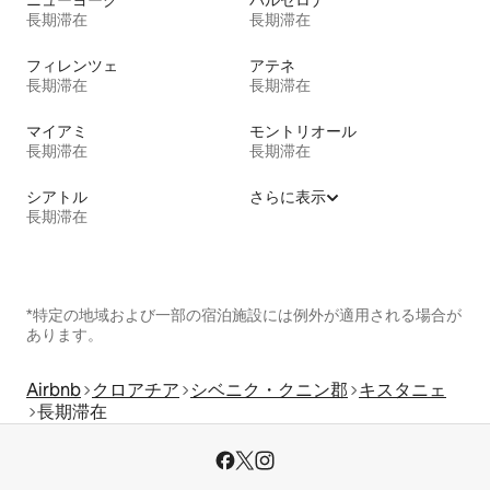
ニューヨーク
バルセロナ
長期滞在
長期滞在
フィレンツェ
アテネ
長期滞在
長期滞在
マイアミ
モントリオール
長期滞在
長期滞在
シアトル
さらに表示
長期滞在
*特定の地域および一部の宿泊施設には例外が適用される場合が
あります。
Airbnb
クロアチア
シベニク・クニン郡
キスタニェ
長期滞在