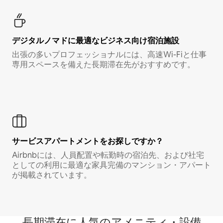
デジタルノマド⁠に最⁠適⁠なビ⁠ジ⁠ネ⁠ス⁠向⁠け宿⁠泊⁠施⁠設
出張の多いプロフェッショナルには、高速Wi-Fiと仕事
専用スペースを備えた長期滞在先がおすすめです。
サービスアパートメントをお探しですか？
Airbnbには、人員配置や転勤時の宿泊先、および社宅
としての利用に最適な家具完備のマンション・アパート
が掲載されています。
長期滞在に人気のアメニティ・設備