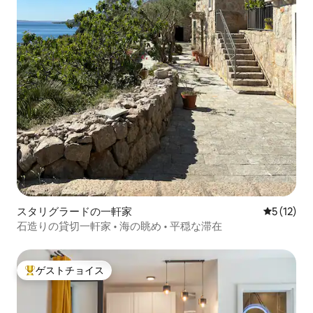
スタリグラードの一軒家
レビュー1
5 (12)
石造りの貸切一軒家 • 海の眺め • 平穏な滞在
ゲストチョイス
大好評のゲストチョイスです。