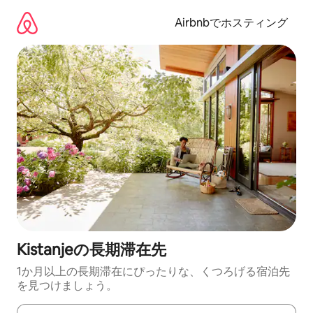
コ
ン
Airbnbでホスティング
テ
ン
ツ
に
ス
キ
ッ
プ
Kistanjeの長期滞在先
1か月以上の長期滞在にぴったりな、くつろげる宿泊先
を見つけましょう。