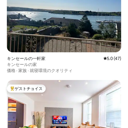
キンセールの一軒家
レビュー47
5.0 (47)
キンセールの家
価格
·
家族
·
就寝環境のクオリティ
ゲストチョイス
大好評のゲストチョイスです。