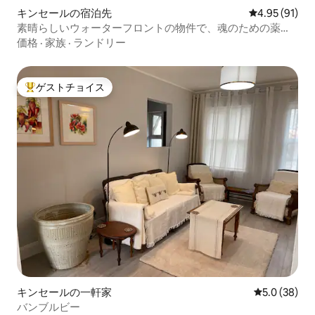
キンセールの宿泊先
レビュー91件
4.95 (91)
素晴らしいウォーターフロントの物件で、魂のための薬を
味わいましょう
価格
·
家族
·
ランドリー
ゲストチョイス
大好評のゲストチョイスです。
キンセールの一軒家
レビュー38
5.0 (38)
バンブルビー