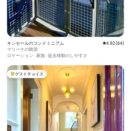
キンセールのコンドミニアム
レビュー64件
4.92 (64)
マリーナの眺望
ロケーション
·
家族
·
徒歩移動のしやすさ
ゲストチョイス
大好評のゲストチョイスです。