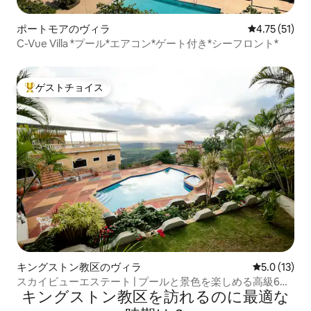
ポートモアのヴィラ
レビュー51件
4.75 (51)
C-Vue Villa *プール*エアコン*ゲート付き*シーフロント*
ゲストチョイス
大好評のゲストチョイスです。
キングストン教区のヴィラ
レビュー13
5.0 (13)
スカイビューエステート | プールと景色を楽しめる高級6ベ
キングストン教区を訪⁠れ⁠るの⁠に最⁠適⁠な
ッドルームヴィラ