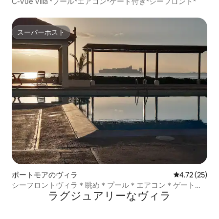
C-Vue Villa *プール*エアコン*ゲート付き*シーフロント*
スーパーホスト
スーパーホスト
ポートモアのヴィラ
レビュー25件
4.72 (25)
シーフロントヴィラ＊眺め＊プール＊エアコン＊ゲート＊
ラグジュアリーなヴィラ
24時間