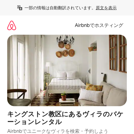
コ
一部の情報は自動翻訳されています。
原文を表示
ン
テ
ン
Airbnbでホスティング
ツ
に
ス
キ
ッ
プ
キングストン教区にあるヴィラのバケ
ーションレンタル
Airbnbでユニークなヴィラを検索・予約しよう