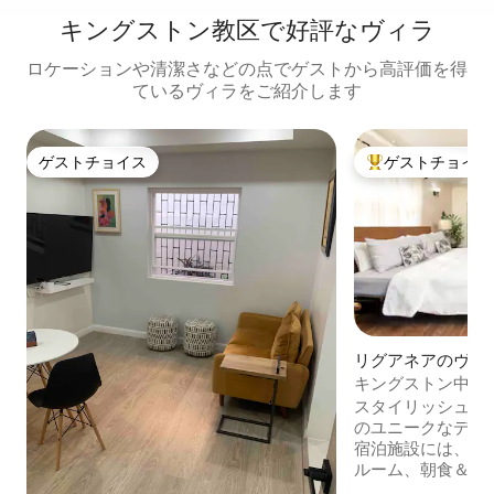
キングストン教区で好評なヴィラ
ロケーションや清潔さなどの点でゲストから高評価を得
ているヴィラをご紹介します
ゲストチョイス
ゲストチョイス
ゲストチョイス
大好評のゲストチ
リグアネアのヴィ
キングストン中心
の豪華なオアシス
スタイリッシュな
のユニークなデザ
宿泊施設には、専
ルーム、朝食＆ダ
付きパティオがあ