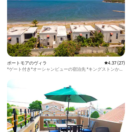
ポートモアのヴィラ
レビュー27件
4.37 (27)
*ゲート付き*オーシャンビューの宿泊先 *キングストンから
10分