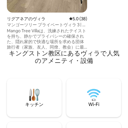
敷地を見渡すこと
スしたり、交流し
専用の屋外バーと
リグアネアのヴィラ
レビュー38件、5つ星中5.0
5.0 (38)
ペースをお楽しみください
マンゴーツリー プライベートヴィラ 3 | 都
グストンのビジネ
会のオアシス
Mango Tree Villaは、洗練されたテイスト
メント、観光スポ
を持ち、静かでプライバシーの確保され
ーフウェイツリー
た、隠れ家的で快適な場所を求める団体
に近く、休暇旅行
旅行者（家族、友人、同僚、教会）に最
的です。 今
キングストン教区にあるヴィラで人気
適な、超近代的でありながら気取らない
都会の隠れ家です。ミニマルなデザイン
のアメニティ・設備
は、モダンな美学、最高のアメニティ、
すっきりとしたラインを融合させていま
す。もともと美術教師のIrene Emily
Harris氏が建てたものですが、リニューア
ルされました。有名なボブ・マーレー・
ミュージアム周辺の安全な中心部に位置
しています。文字通りどこにでも何にで
も数分で行けます！
キッチン
Wi-Fi