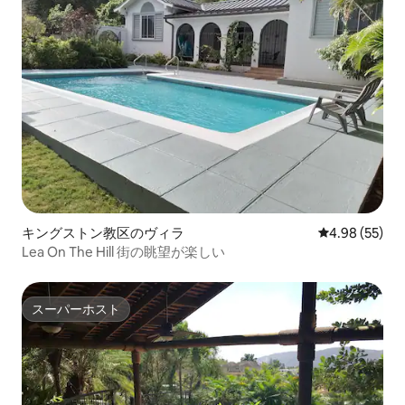
キングストン教区のヴィラ
レビュー55件
4.98 (55)
Lea On The Hill 街の眺望が楽しい
スーパーホスト
スーパーホスト