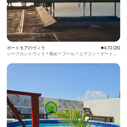
ポートモアのヴィラ
レビュー25件
4.72 (25)
シーフロントヴィラ＊眺め＊プール＊エアコン＊ゲート＊
24時間