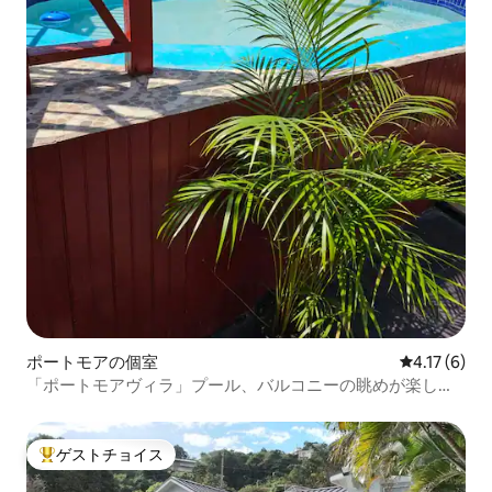
ポートモアの個室
レビュー6件
4.17 (6)
「ポートモアヴィラ」プール、バルコニーの眺めが楽しめ
る1ベッドルーム。
ゲストチョイス
大好評のゲストチョイスです。