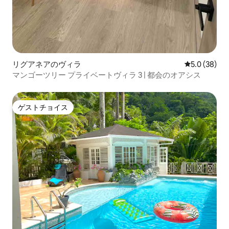
リグアネアのヴィラ
レビュー38
5.0 (38)
マンゴーツリー プライベートヴィラ 3 | 都会のオアシス
ゲストチョイス
ゲストチョイス