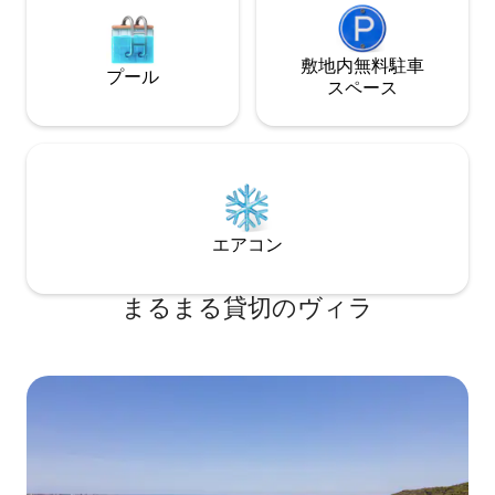
敷地内無料駐⁠車
プール
ス⁠ペ⁠ー⁠ス
エアコン
まるまる貸切のヴィラ