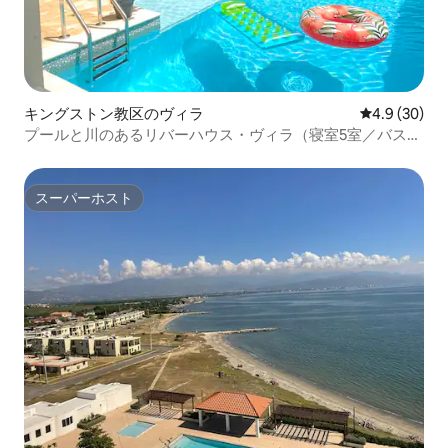
キングストン教区のヴィラ
レビュー30
4.9 (30)
プールと川のあるリバーハウス・ヴィラ（寝室5室／バスル
ーム4室）
スーパーホスト
スーパーホスト