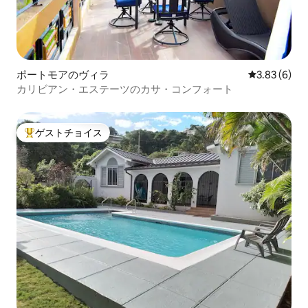
ポートモアのヴィラ
レビュー6件
3.83 (6)
カリビアン・エステーツのカサ・コンフォート
ゲストチョイス
大好評のゲストチョイスです。