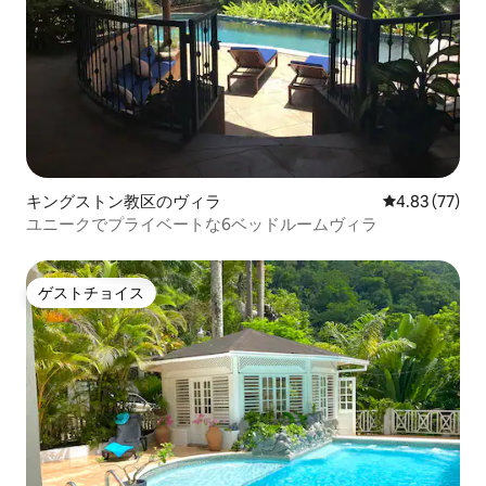
キングストン教区のヴィラ
レビュー77件
4.83 (77)
ユニークでプライベートな6ベッドルームヴィラ
ゲストチョイス
ゲストチョイス