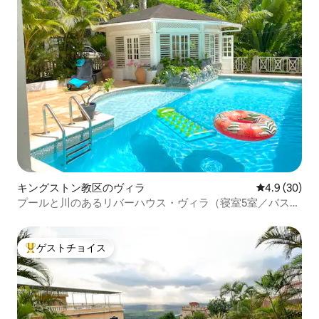
キングストン教区のヴィラ
レビュー30
4.9 (30)
プールと川のあるリバーハウス・ヴィラ（寝室5室／バスル
ーム4室）
ゲストチョイス
大好評のゲストチョイスです。