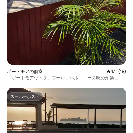
ポートモアの個室
レビュー18件
4.11 (18)
「ポートモアヴィラ」プール、バルコニーの眺めが楽しめ
る1ベッドルーム。
スーパーホスト
スーパーホスト