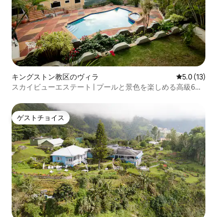
キングストン教区のヴィラ
レビュー13
5.0 (13)
スカイビューエステート | プールと景色を楽しめる高級6ベ
ッドルームヴィラ
ゲストチョイス
ゲストチョイス