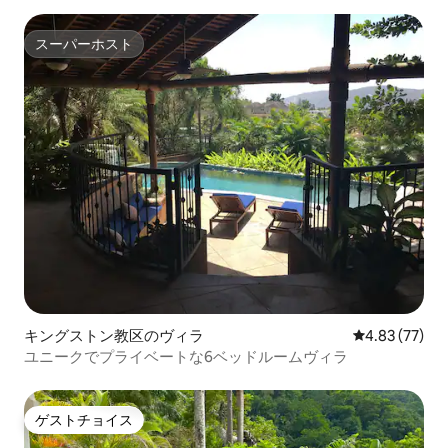
スーパーホスト
スーパーホスト
キングストン教区のヴィラ
レビュー77件
4.83 (77)
ユニークでプライベートな6ベッドルームヴィラ
ゲストチョイス
ゲストチョイス