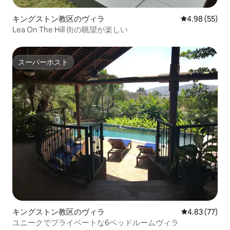
キングストン教区のヴィラ
レビュー55件
4.98 (55)
Lea On The Hill 街の眺望が楽しい
スーパーホスト
スーパーホスト
キングストン教区のヴィラ
レビュー77件
4.83 (77)
ユニークでプライベートな6ベッドルームヴィラ