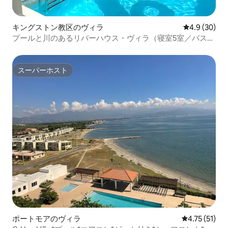
キングストン教区のヴィラ
レビュー30
4.9 (30)
プールと川のあるリバーハウス・ヴィラ（寝室5室／バスル
ーム4室）
スーパーホスト
スーパーホスト
ポートモアのヴィラ
レビュー51件
4.75 (51)