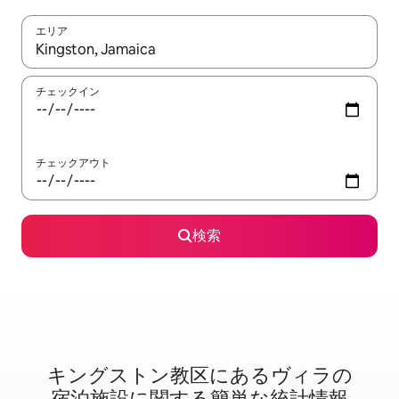
エリア
検索結果が表示されたら、上下の矢印キーを使って移動するか、
チェックイン
チェックアウト
検索
キングストン教区に⁠あ⁠るヴ⁠ィ⁠ラ⁠の
宿⁠泊⁠施⁠設⁠に関⁠す⁠る簡⁠単⁠な統⁠計⁠情⁠報