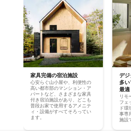
家具完備の宿⁠泊⁠施⁠設
デジ
多⁠いプ
心安らぐ山小屋や、利便性の
高い都市部のマンション・ア
最⁠適
パートなど、さまざまな家具
リモ
付き宿泊施設があり、どこも
フェ
普段お家で使用するアメニテ
ド環
ィ・設備がすべてそろってい
事専
ます。
施設