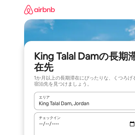
コ
ン
テ
ン
ツ
に
ス
キ
ッ
King Talal Damの長期
プ
在先
1か月以上の長期滞在にぴったりな、くつろげ
宿泊先を見つけましょう。
エリア
検索結果が表示されたら、上下の矢印キーを使っ
チェックイン