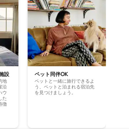
施⁠設
ペット同⁠伴OK
的地
ペットと一緒に旅行できるよ
崖沿
う、ペットと泊まれる宿泊先
ハウ
を見つけましょう。
した
特徴