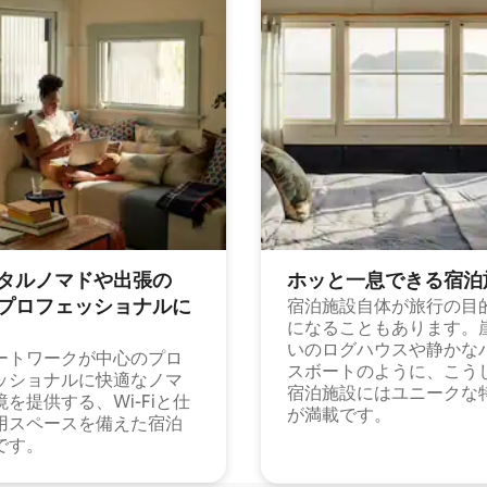
タルノマドや出⁠張⁠の
ホッと一⁠息⁠で⁠き⁠る宿⁠泊
⁠ロ⁠フ⁠ェ⁠ッ⁠シ⁠ョ⁠ナ⁠ル⁠に
宿泊施設自体が旅行の目
になることもあります。
いのログハウスや静かな
ートワークが中心のプロ
スボートのように、こう
ッショナルに快適なノマ
宿泊施設にはユニークな
境を提供する、Wi-Fiと仕
が満載です。
用スペースを備えた宿泊
です。