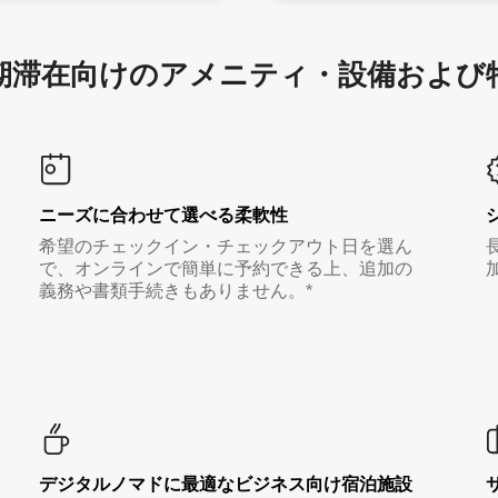
滞在向け⁠のア⁠メ⁠ニ⁠テ⁠ィ⁠・設⁠備⁠および
ニーズに合わせて選べる柔軟性
希望のチェックイン・チェックアウト日を選ん
で、オンラインで簡単に予約できる上、追加の
義務や書類手続きもありません。*
デジタルノマド⁠に最⁠適⁠なビ⁠ジ⁠ネ⁠ス⁠向⁠け宿⁠泊⁠施⁠設