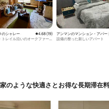
中4.91つ星の平均評価
ラのシャレー
レビュー19件、5つ星中4.68つ星の平均評価
4.68 (19)
アンマンのマンション・アパー
・トレイル沿いのオークファー
設備の整った新しいアパート
ムمزرعة الملّول、居心地の良い農場
家のような快⁠適⁠さ⁠とお⁠得⁠な長⁠期⁠滞⁠在料