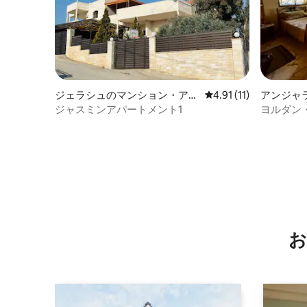
ジェラシュのマンション・アパ
レビュー11件、5つ星
4.91 (11)
アンジャ
ート
ジャスミンアパートメント1
ヨルダン
お