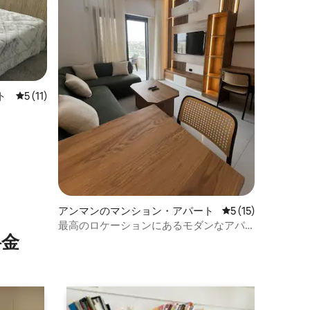
ト
レビュー11件、5つ星中5つ星の平均評価
5 (11)
アンマンのマンション・アパート
レビュー15件、5
5 (15)
最高のロケーションにあるモダンなアパ
⁠金
ート（406）