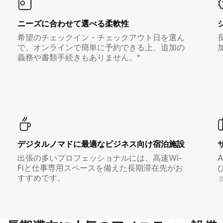
ニーズに合わせて選べる柔軟性
希望のチェックイン・チェックアウト日を選ん
で、オンラインで簡単に予約できる上、追加の
義務や書類手続きもありません。*
デジタルノマド⁠に最⁠適⁠なビ⁠ジ⁠ネ⁠ス⁠向⁠け宿⁠泊⁠施⁠設
出張の多いプロフェッショナルには、高速Wi-
Fiと仕事専用スペースを備えた長期滞在先がお
すすめです。