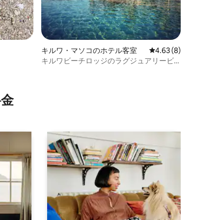
キルワ・マソコのホテル客室
レビュー8件、5つ星中
4.63 (8)
キルワビーチロッジのラグジュアリービ
ーチフロントエコルーム
⁠金