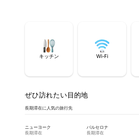
キッチン
Wi-Fi
ぜひ訪⁠れ⁠た⁠い目⁠的⁠地
長期滞在に人気の旅行先
ニューヨーク
バルセロナ
長期滞在
長期滞在