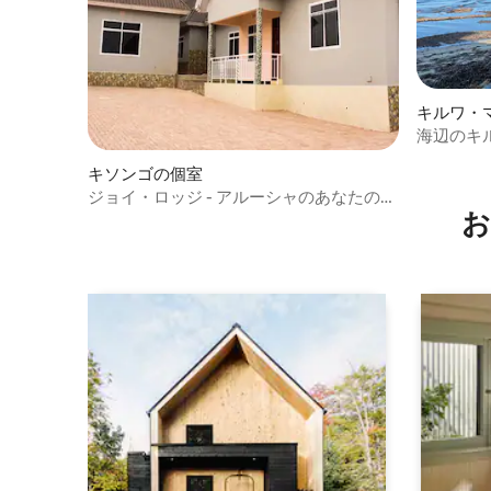
キルワ・
海辺のキ
ム
キソンゴの個室
ジョイ・ロッジ - アルーシャのあなたの第
お
二の家