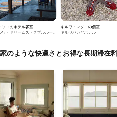
マソコのホテル客室
キルワ・マソコの個室
ルワ・ドリームズ・ダブルルー
キルワパカヤホテル
家のような快⁠適⁠さ⁠とお⁠得⁠な長⁠期⁠滞⁠在料