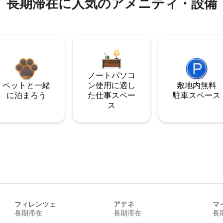
長期滞在に人気のアメニティ・設備
ノートパソコ
ペットと一緒
ン使用に適し
敷地内無料
に泊まろう
た仕事スペー
駐⁠車ス⁠ペ⁠ー⁠ス
ス
フィレンツェ
アテネ
マ
長期滞在
長期滞在
長