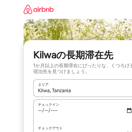
コ
ン
テ
ン
ツ
に
ス
キ
ッ
Kilwaの長期滞在先
プ
1か月以上の長期滞在にぴったりな、くつろげ
宿泊先を見つけましょう。
エリア
検索結果が表示されたら、上下の矢印キーを使っ
チェックイン
チェックアウト