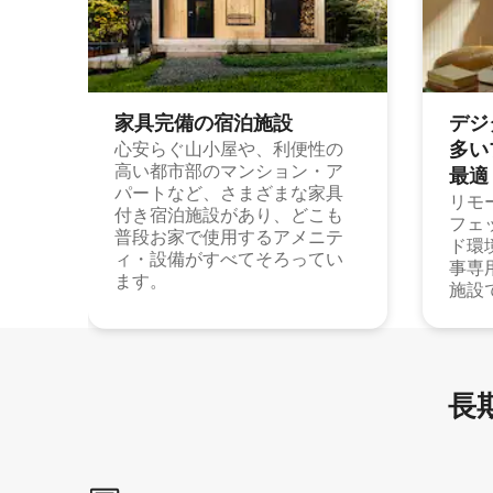
家具完備の宿⁠泊⁠施⁠設
デジ
多⁠いプ
心安らぐ山小屋や、利便性の
高い都市部のマンション・ア
最⁠適
パートなど、さまざまな家具
リモ
付き宿泊施設があり、どこも
フェ
普段お家で使用するアメニテ
ド環
ィ・設備がすべてそろってい
事専
ます。
施設
長期