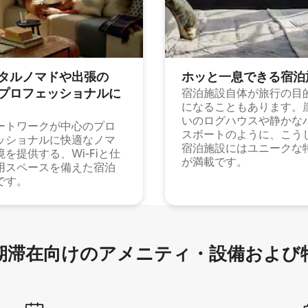
タルノマドや出⁠張⁠の
ホッと一⁠息⁠で⁠き⁠る宿⁠泊
⁠ロ⁠フ⁠ェ⁠ッ⁠シ⁠ョ⁠ナ⁠ル⁠に
宿泊施設自体が旅行の目
になることもあります。
いのログハウスや静かな
ートワークが中心のプロ
スボートのように、こう
ッショナルに快適なノマ
宿泊施設にはユニークな
境を提供する、Wi-Fiと仕
が満載です。
用スペースを備えた宿泊
です。
滞在向け⁠のア⁠メ⁠ニ⁠テ⁠ィ⁠・設⁠備⁠および