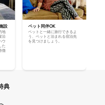
施⁠設
ペット同⁠伴OK
的地
ペットと一緒に旅行できるよ
崖沿
う、ペットと泊まれる宿泊先
ハウ
を見つけましょう。
した
特徴
特⁠典