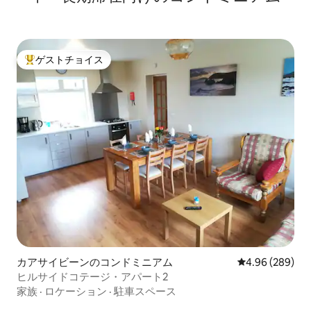
ゲストチョイス
大好評のゲストチョイスです。
カアサイビーンのコンドミニアム
レビュー289件
4.96 (289)
ヒルサイドコテージ・アパート2
家族
·
ロケーション
·
駐車スペース