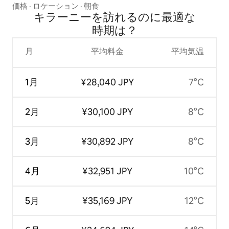
価格
·
ロケーション
·
朝食
キラーニーを訪⁠れ⁠るの⁠に最⁠適⁠な
時⁠期⁠は⁠？
月
平均料金
平均気温
1月
¥28,040 JPY
7°C
2月
¥30,100 JPY
8°C
3月
¥30,892 JPY
8°C
4月
¥32,951 JPY
10°C
5月
¥35,169 JPY
12°C