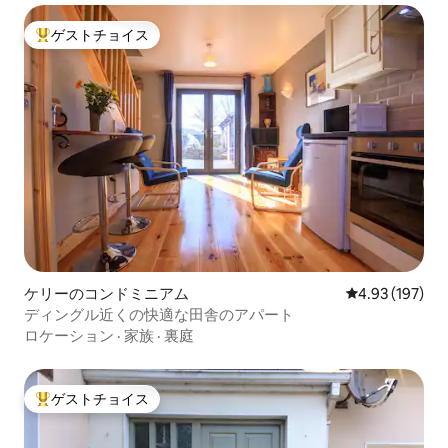
ゲストチョイス
大好評のゲストチョイスです。
ケリーのコンドミニアム
レビュー197件
4.93 (197)
ディングル近くの快適な田舎のアパート
ロケーション
·
家族
·
裏庭
ゲストチョイス
大好評のゲストチョイスです。