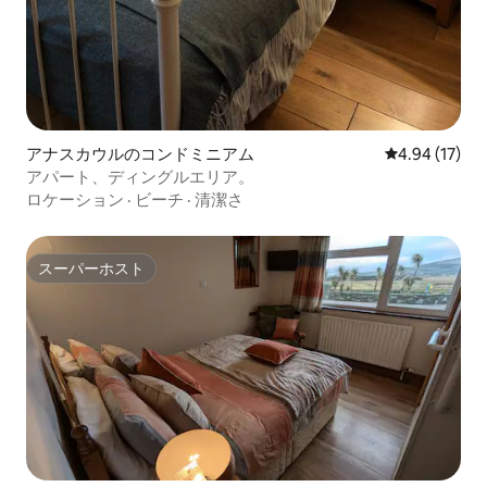
アナスカウルのコンドミニアム
レビュー17件
4.94 (17)
アパート、ディングルエリア。
ロケーション
·
ビーチ
·
清潔さ
スーパーホスト
スーパーホスト