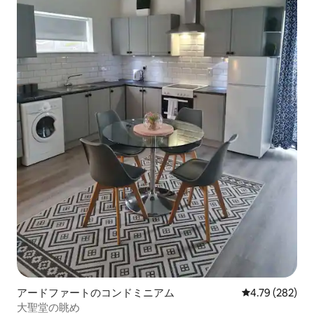
アードファートのコンドミニアム
レビュー282件
4.79 (282)
大聖堂の眺め