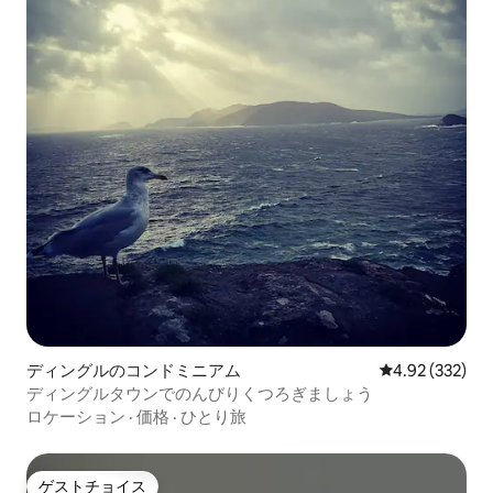
ディングルのコンドミニアム
レビュー332件
4.92 (332)
ディングルタウンでのんびりくつろぎましょう
ロケーション
·
価格
·
ひとり旅
ゲストチョイス