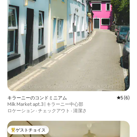
キラーニーのコンドミニアム
レビュー
5 (6)
Milk Market apt.3 | キラーニー中心部
ロケーション
·
チェックアウト
·
清潔さ
ゲストチョイス
大好評のゲストチョイスです。