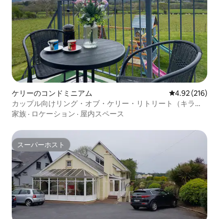
ケリーのコンドミニアム
レビュー216件
4.92 (216)
カップル向けリング・オブ・ケリー・リトリート（キラー
ニー）
家族
·
ロケーション
·
屋内スペース
スーパーホスト
スーパーホスト