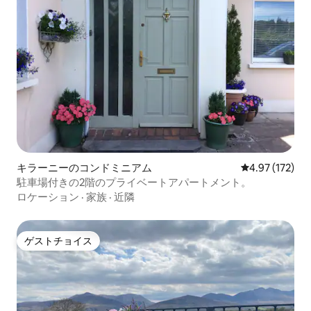
キラーニーのコンドミニアム
レビュー172件
4.97 (172)
駐車場付きの2階のプライベートアパートメント。
ロケーション
·
家族
·
近隣
ゲストチョイス
ゲストチョイス