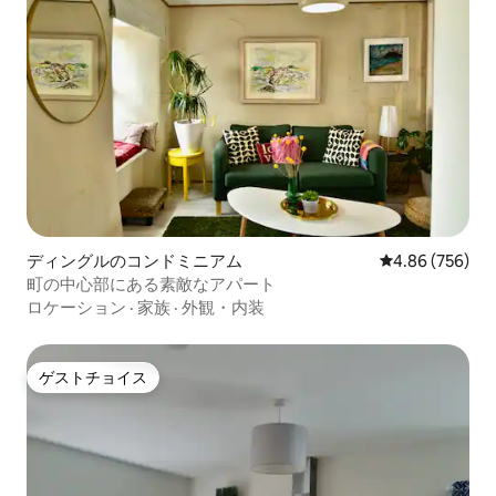
ディングルのコンドミニアム
レビュー756件
4.86 (756)
町の中心部にある素敵なアパート
ロケーション
·
家族
·
外観・内装
ゲストチョイス
ゲストチョイス