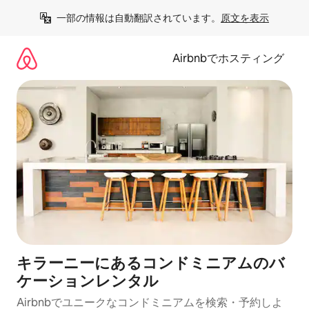
コ
一部の情報は自動翻訳されています。
原文を表示
ン
テ
ン
Airbnbでホスティング
ツ
に
ス
キ
ッ
プ
キラーニーにあるコンドミニアムのバ
ケーションレンタル
Airbnbでユニークなコンドミニアムを検索・予約しよ