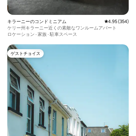
キラーニーのコンドミニアム
レビュー354件
4.95 (354)
ケリー州キラーニー近くの素敵なワンルームアパート
ロケーション
·
家族
·
駐車スペース
ゲストチョイス
ゲストチョイス