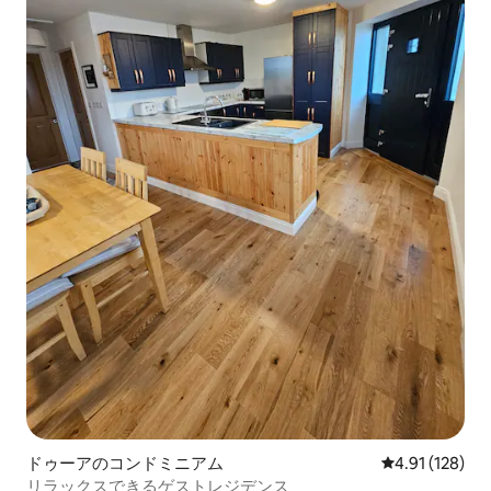
ドゥーアのコンドミニアム
レビュー128件
4.91 (128)
リラックスできるゲストレジデンス