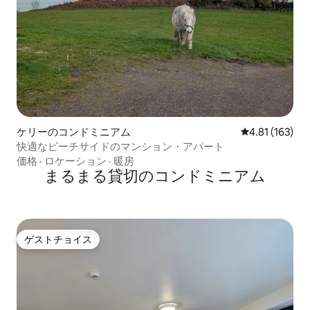
ケリーのコンドミニアム
レビュー163件
4.81 (163)
快適なビーチサイドのマンション・アパート
価格
·
ロケーション
·
暖房
まるまる貸切のコンドミニアム
ゲストチョイス
ゲストチョイス