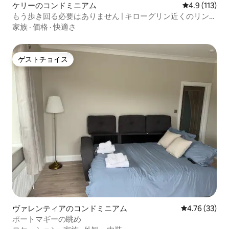
ケリーのコンドミニアム
レビュー113
4.9 (113)
もう歩き回る必要はありません | キローグリン近くのリング
オブケリー拠点
家族
·
価格
·
快適さ
ゲストチョイス
ゲストチョイス
ヴァレンティアのコンドミニアム
レビュー33件
4.76 (33)
ポートマギーの眺め