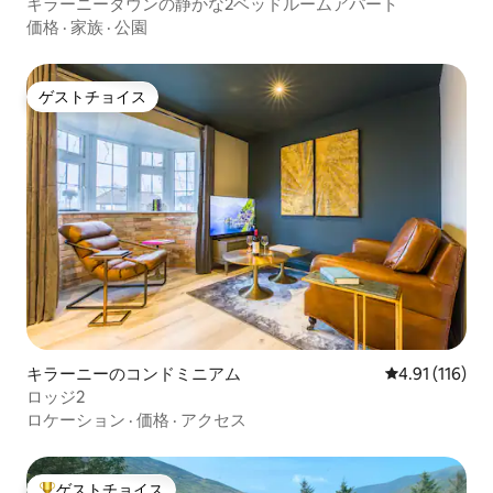
キラーニータウンの静かな2ベッドルームアパート
価格
·
家族
·
公園
ゲストチョイス
ゲストチョイス
キラーニーのコンドミニアム
レビュー116
4.91 (116)
ロッジ2
ロケーション
·
価格
·
アクセス
ゲストチョイス