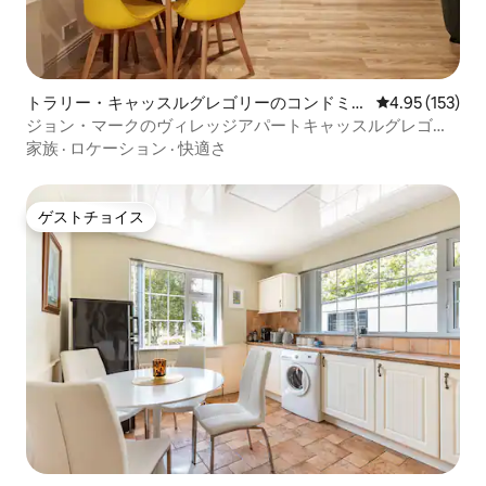
トラリー・キャッスルグレゴリーのコンドミニ
レビュー153件
4.95 (153)
アム
ジョン・マークのヴィレッジアパートキャッスルグレゴリ
ー
家族
·
ロケーション
·
快適さ
ゲストチョイス
ゲストチョイス