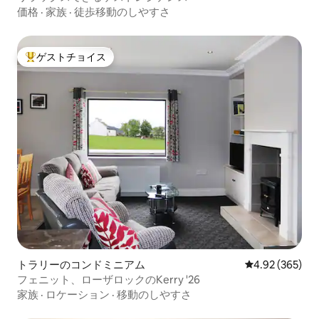
価格
·
家族
·
徒歩移動のしやすさ
ゲストチョイス
大好評のゲストチョイスです。
トラリーのコンドミニアム
レビュー365件
4.92 (365)
フェニット、ローザロックのKerry '26
家族
·
ロケーション
·
移動のしやすさ