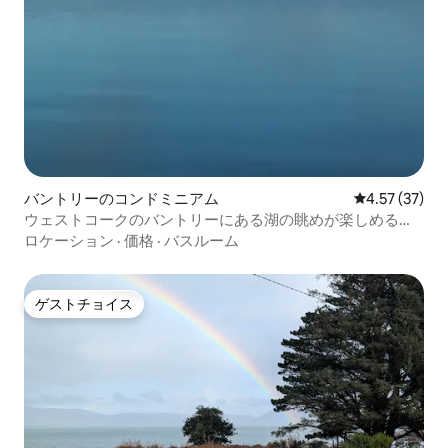
バントリーのコンドミニアム
レビュー37件
4.57 (37)
ウェストコークのバントリーにある湖の眺めが楽しめるア
パート。
ロケーション
·
価格
·
バスルーム
ゲストチョイス
ゲストチョイス