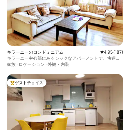
キラーニーのコンドミニアム
レビュー187件
4.95 (187)
キラーニー中心部にあるシックなアパーメントで、快適な
キングベッドをご用意しております。
家族
·
ロケーション
·
外観・内装
ゲストチョイス
大好評のゲストチョイスです。