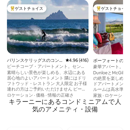
ゲストチョイス
ゲストチョイス
大好評のゲストチョイスです。
大好評のゲストチ
バリンスケリッグスのコン
レビュー416件、5つ星中4.96
4.96 (416)
ボーフォートのコ
ドミニアム
ム
ビーチコーブ・アパートメント。セン
豪華アパート。ダ
ト・フィナンズ・ベイ。バリンスケリッ
ャップの眺め
素晴らしい景色が楽しめる、水辺にある
DunloeとMcGill
クス
居心地のよいアパートメント 隣にはドリ
の絶景を楽しめる
フトウッド・レストラン 大人限定 お子様
ドアパートメント
連れの方はご予約いただけません ビーチ
ルームは高水準に
まで20メートルという最高のロケーショ
晴れてくつろげる
ロケーション
·
価格
·
情報の正確さ
家族
·
ロケーショ
ン Skellig Falconによるスケリグ諸島への
キラーニーにあるコンドミニアムで人
ッチン＆ラウンジ
ボート旅行（地元の桟橋から車で1分）
を楽しむための1
気のアメニティ・設備
Skellig Chocolate 500メートル スケリッ
す。 新しいキッ
グ・リング上 ワイルド・アトランティッ
す。ラウンジにはNet
ク・ウェイ 無料Wi-Fi Netflix ここからは
40インチテレビがあります。 
岩と海岸線の最高の眺め。 ビーチがすぐ
ら10 km、Dunlo