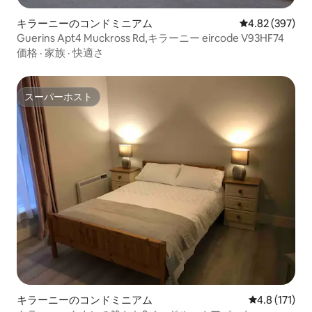
キラーニーのコンドミニアム
レビュー397件
4.82 (397)
Guerins Apt4 Muckross Rd,キラーニー eircode V93HF74
価格
·
家族
·
快適さ
スーパーホスト
スーパーホスト
キラーニーのコンドミニアム
レビュー171
4.8 (171)