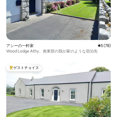
アシーの一軒家
レビュー7
5 (78)
Wood Lodge Athy、南東部の我が家のような宿泊先
ゲストチョイス
大好評のゲストチョイスです。