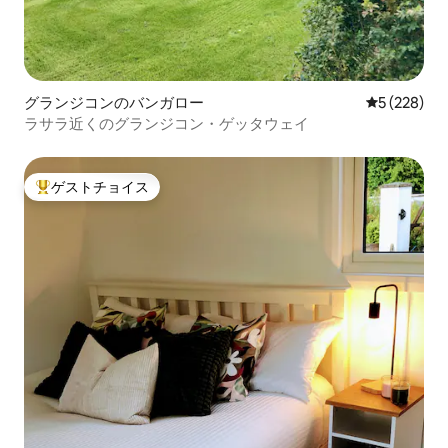
グランジコンのバンガロー
レビュー22
5 (228)
ラサラ近くのグランジコン・ゲッタウェイ
ゲストチョイス
大好評のゲストチョイスです。