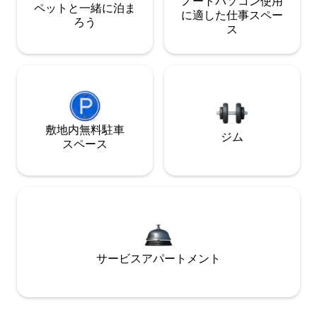
ノートパソコン使用
ペットと一緒に泊ま
に適した仕事スペー
ろう
ス
敷地内無料駐⁠車
ジム
ス⁠ペ⁠ー⁠ス
サービスアパートメント