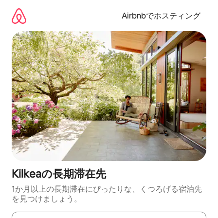
コ
ン
Airbnbでホスティング
テ
ン
ツ
に
ス
キ
ッ
プ
Kilkeaの長期滞在先
1か月以上の長期滞在にぴったりな、くつろげる宿泊先
を見つけましょう。