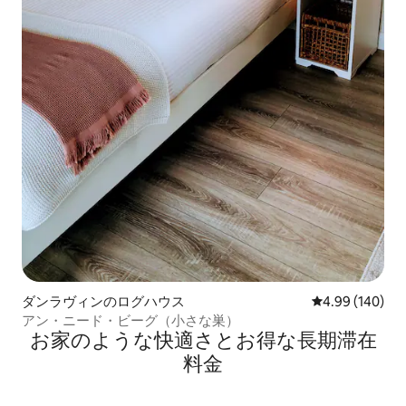
ダンラヴィンのログハウス
レビュー140件
4.99 (140)
アン・ニード・ビーグ（小さな巣）
お家のような快⁠適⁠さ⁠とお⁠得⁠な長⁠期⁠滞⁠在
料⁠金