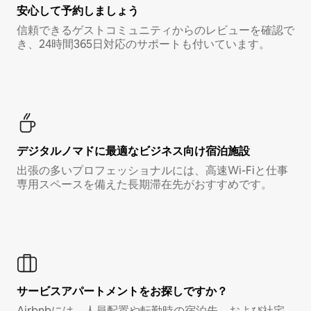
安心して予約しましょう
信頼できるゲストコミュニティからのレビューを確認で
き、24時間365日対応のサポートも付いています。
デジタルノマド⁠に最⁠適⁠なビ⁠ジ⁠ネ⁠ス⁠向⁠け宿⁠泊⁠施⁠設
出張の多いプロフェッショナルには、高速Wi-Fiと仕事
専用スペースを備えた長期滞在先がおすすめです。
サービスアパートメントをお探しですか？
Airbnbには、人員配置や転勤時の宿泊先、および社宅