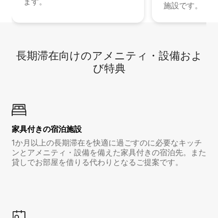
ます。
施設です。
長期滞在向け⁠のア⁠メ⁠ニ⁠テ⁠ィ⁠・設⁠備⁠およ
び特⁠典
家具付き⁠の宿⁠泊⁠施⁠設
1か月以上の長期滞在を快適に過ごすのに必要なキッチ
ンとアメニティ・設備を備えた家具付きの宿泊先。また
貸しでお部屋を借りる代わりとなるご提案です。