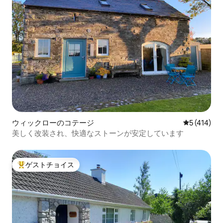
ウィックローのコテージ
レビュー41
5 (414)
美しく改装され、快適なストーンが安定しています
ゲストチョイス
大好評のゲストチョイスです。