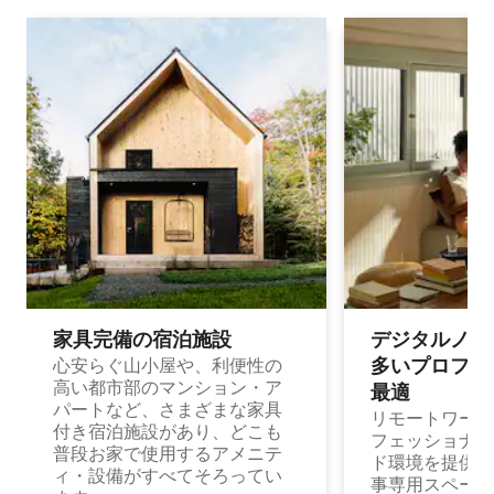
家具完備の宿⁠泊⁠施⁠設
デジタルノマド
多⁠いプ⁠ロ⁠フ⁠ェ⁠
心安らぐ山小屋や、利便性の
高い都市部のマンション・ア
最⁠適
パートなど、さまざまな家具
リモートワーク
付き宿泊施設があり、どこも
フェッショナル
普段お家で使用するアメニテ
ド環境を提供する
ィ・設備がすべてそろってい
事専用スペース