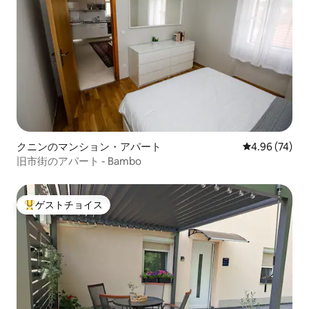
クニンのマンション・アパート
レビュー74件
4.96 (74)
旧市街のアパート - Bambo
ゲストチョイス
大好評のゲストチョイスです。