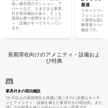
高い都市部のマンション・ア
最⁠適
パートなど、さまざまな家具
リモートワーク
付き宿泊施設があり、どこも
フェッショナル
普段お家で使用するアメニテ
ド環境を提供する
ィ・設備がすべてそろってい
事専用スペース
ます。
施設です。
長期滞在向け⁠のア⁠メ⁠ニ⁠テ⁠ィ⁠・設⁠備⁠およ
び特⁠典
家具付き⁠の宿⁠泊⁠施⁠設
1か月以上の長期滞在を快適に過ごすのに必要なキッチ
ンとアメニティ・設備を備えた家具付きの宿泊先。また
貸しでお部屋を借りる代わりとなるご提案です。