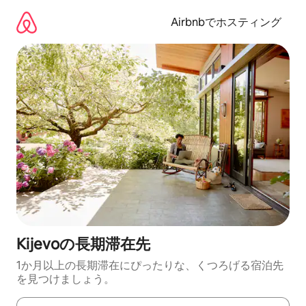
コ
ン
Airbnbでホスティング
テ
ン
ツ
に
ス
キ
ッ
プ
Kijevoの長期滞在先
1か月以上の長期滞在にぴったりな、くつろげる宿泊先
を見つけましょう。