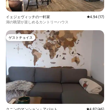
イェジェヴィッチの一軒家
レビュー17件
4.94 (17)
湖の眺望が楽しめるカントリーハウス
ゲストチョイス
ゲストチョイス
クニンのマンション・アパート
レビュー46件
4.87 (46)