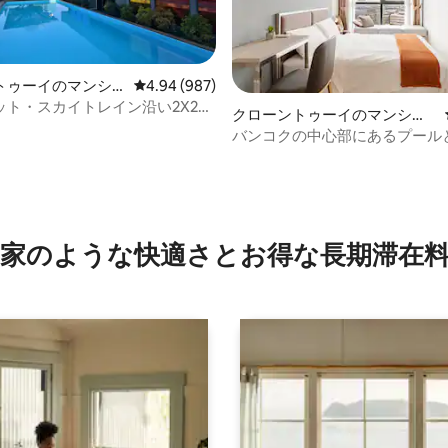
トゥーイのマンシ
レビュー987件、5つ星中4.94つ星の平均評価
4.94 (987)
パート
ット・スカイトレイン沿い2X2メ
クローントゥーイのマンショ
ベッドルーム/星ホテル/プールジ
ン・アパート
バンコクの中心部にあるプール
つ星中5つ星の平均評価
S徒歩5分/ダイレクトダウンタウン/
備えたシティコンドミニアム
近く/シアム近く
家のような快⁠適⁠さ⁠とお⁠得⁠な長⁠期⁠滞⁠在料