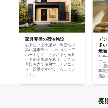
家具完備の宿⁠泊⁠施⁠設
デジ
多⁠いプ
心安らぐ山小屋や、利便性の
高い都市部のマンション・ア
最⁠適
パートなど、さまざまな家具
リモ
付き宿泊施設があり、どこも
フェ
普段お家で使用するアメニテ
ド環
ィ・設備がすべてそろってい
事専
ます。
施設
長期