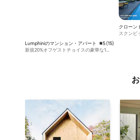
クローン
ョン・ア
スクンビ
ートルの
Lumphiniのマンション・アパート
レビュー15件、5
5 (15)
ム/ BT
新規20%オフゲストチョイスの豪華な1寝
ビッグC
室、エムクォーティアー近く
お