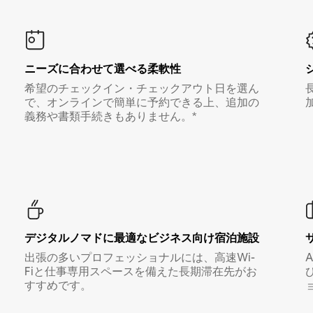
ニーズに合わせて選べる柔軟性
希望のチェックイン・チェックアウト日を選ん
で、オンラインで簡単に予約できる上、追加の
義務や書類手続きもありません。*
デジタルノマド⁠に最⁠適⁠なビ⁠ジ⁠ネ⁠ス⁠向⁠け宿⁠泊⁠施⁠設
出張の多いプロフェッショナルには、高速Wi-
Fiと仕事専用スペースを備えた長期滞在先がお
すすめです。