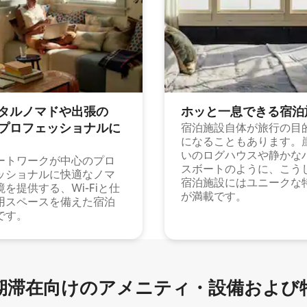
タルノマドや出⁠張⁠の
ホッと一⁠息⁠で⁠き⁠る宿⁠泊
⁠ロ⁠フ⁠ェ⁠ッ⁠シ⁠ョ⁠ナ⁠ル⁠に
宿泊施設自体が旅行の目
になることもあります。
いのログハウスや静かな
ートワークが中心のプロ
スボートのように、こう
ッショナルに快適なノマ
宿泊施設にはユニークな
境を提供する、Wi-Fiと仕
が満載です。
用スペースを備えた宿泊
です。
滞在向け⁠のア⁠メ⁠ニ⁠テ⁠ィ⁠・設⁠備⁠および