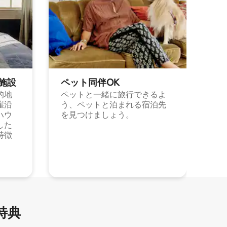
施⁠設
ペット同⁠伴OK
的地
ペットと一緒に旅行できるよ
崖沿
う、ペットと泊まれる宿泊先
ハウ
を見つけましょう。
した
特徴
特⁠典