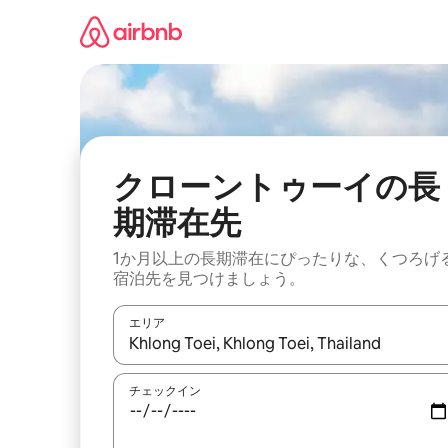
コ
ン
テ
ン
ツ
に
ス
キ
ッ
クローントゥーイの長
プ
期滞在先
1か月以上の長期滞在にぴったりな、くつろげ
宿泊先を見つけましょう。
エリア
検索結果が表示されたら、上下の矢印キーを使っ
チェックイン