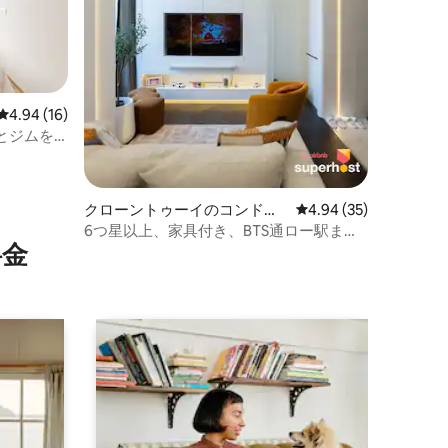
レビュー16件、5つ星中4.94つ星の平均評価
4.94 (16)
とジムを
クローントゥーイのコンドミ
レビュー35件、5つ星
4.94 (35)
ニアム
6つ星以上、家具付き、BTS通ロー駅まで
⁠金
0m