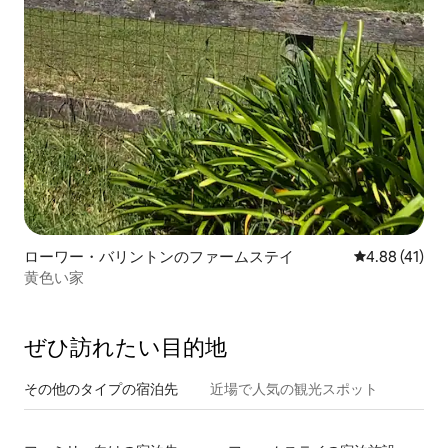
ローワー・バリントンのファームステイ
レビュー41件
4.88 (41)
黄色い家
ぜひ訪⁠れ⁠た⁠い目⁠的⁠地
その他のタ⁠イ⁠プ⁠の宿⁠泊⁠先
近場で人気の観光スポット