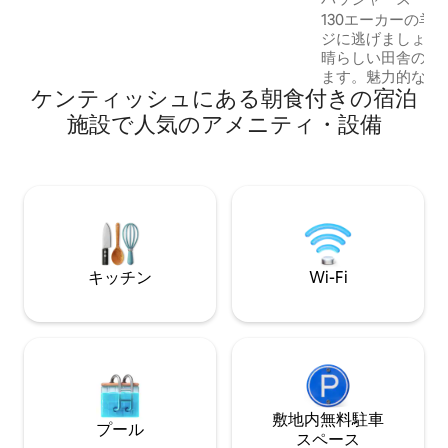
ームステイ
たブラックウッドの窓を備えたユニーク
130エーカーの羊
な独立したコテージです。 2つのベッドル
ジに逃げましょう
ームがあり、クイーンサイズベッドスイ
晴らしい田舎の景
ートと、快適なツインベッドを備えた2つ
ます。魅力的な町
ケンティッシュにある朝食付きの宿泊
のベッドルームがあります。 個別のダイ
ールドの近くにあ
ニングエリアとリビングエリアは暖かく
オブ・タスマニア
施設で人気のアメニティ・設備
広々とした感覚です。設備の整ったキッ
ードルマウンテン
チンにはコンチネンタルブレックファー
イルドマージーマ
ストの食材が用意されており、季節の農
ルは私たちの私道
産物を試食することができます。 太陽に
家の方にはすぐにア
浸かったパティオは、素晴らしい景色と
ラクゼーションに
鳥の暮らしを楽しむのに最適な場所で
です。フレンドリ
す。 農場は原生林に囲まれています。 既
りをしたり、Ste
存の5エーカーの空き地は、果樹園、キッ
加したりできます
キッチン
Wi-Fi
チンガーデン、動物の飼育場、家と訪問
の思い出を作って
者の宿泊施設のための構造に変えられて
す。
います。 果物、ナッツ、ベリーの実り豊
かな果樹園、野菜園、ヤギの搾乳、雌鶏
の飼育など、年間を通じて豊富な農産物
を提供しています。 徒歩圏内では、水
泳、釣り、ブナ散策、バードウォッチン
グなどのアクティビティを楽しむことが
敷地内無料駐⁠車
プール
できます。持続可能な生活の農場ワーク
ス⁠ペ⁠ー⁠ス