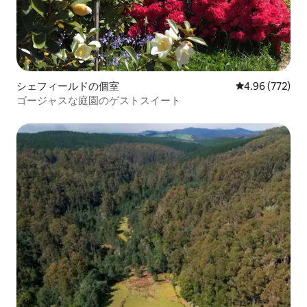
灌漑のために現場で濾過されます。 この
ことを念頭に置いて、すべての石鹸、シ
ャンプー、洗剤は農場システムに配布さ
れるため、環境に優しいです。 母屋にあ
る燃焼コンロとコテージにある即席ガス
温水システムにより、温水のニーズを満
シェフィールドの個室
レビュー772件
4.96 (772)
たしています。 さらにエネルギー使用量
ゴージャスな庭園のゲストスイート
を削減し、最終的にカーボンフットプリ
ントを削減するために、近い将来、排気
管が設置される予定です。 すべてのリサ
イクル可能な材料は分離され、地元のリ
サイクルセンターに配布されます。適切
なリサイクル方法の必要性をゲストに知
らせるための標識が設置されています。
エルヴェンホーム農場全体に永久農業の
原則が組み込まれています。互いに支持
する多くの要素の配置と相対的な位置が
重要である。 利用可能な生物資源は、エ
ネルギーサイクルの原理に従って使用さ
れる。 たとえば、果樹はゲストを養うリ
ンゴを作ります。 リンゴの廃棄物はニワ
トリに、リンゴの木の刈り込みはヤギに
与えられます。 ニワトリとヤギの両方が