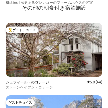
Bfst inc | 歴史あるグレンコーのファームハウスの客室
その他の朝食付き宿泊施設
ゲストチョイス
大好評のゲストチョイスです。
シェフィールドのコテージ
レビュー44
5.0 (44)
ストーンヘイブン・コテージ
ゲストチョイス
ゲストチョイス