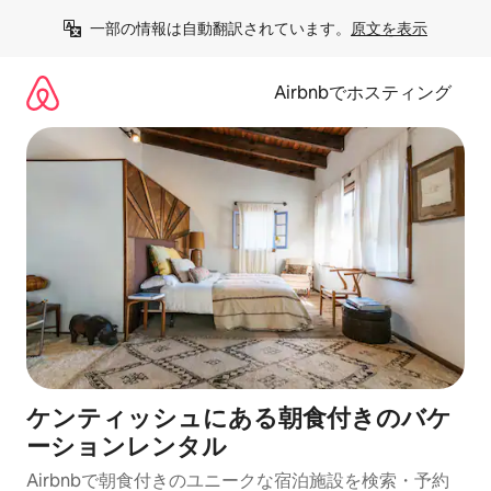
コ
一部の情報は自動翻訳されています。
原文を表示
ン
テ
ン
Airbnbでホスティング
ツ
に
ス
キ
ッ
プ
ケンティッシュにある朝食付きのバケ
ーションレンタル
Airbnbで朝食付きのユニークな宿泊施設を検索・予約