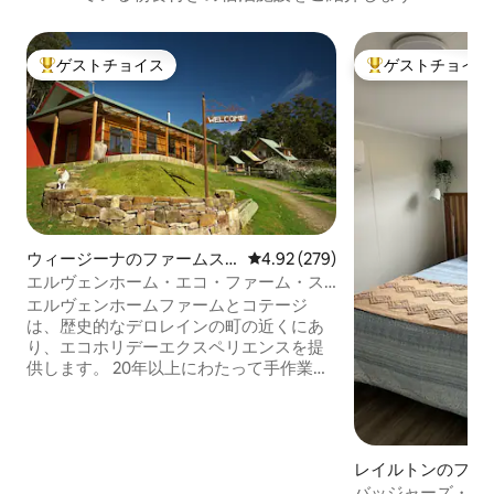
ゲストチョイス
ゲストチョイス
大好評のゲストチョイスです。
大好評のゲストチ
ウィージーナのファームス
レビュー279件、5つ星中4.92
4.92 (279)
テイ
エルヴェンホーム・エコ・ファーム・ス
テイ・タスマニア
エルヴェンホームファームとコテージ
は、歴史的なデロレインの町の近くにあ
り、エコホリデーエクスペリエンスを提
供します。 20年以上にわたって手作業で
作られ、栽培されてきた私たちは、家と
庭の両方でパーマカルチャーのデザイン
原則を採用しているバイオダイナミック
ファームです。 このファームでは、環境
レイルトンのファ
に配慮した持続可能な生活の多様性を紹
イ
バッジャーズ・ビ
介しています。 竹の床と職人が手作りし