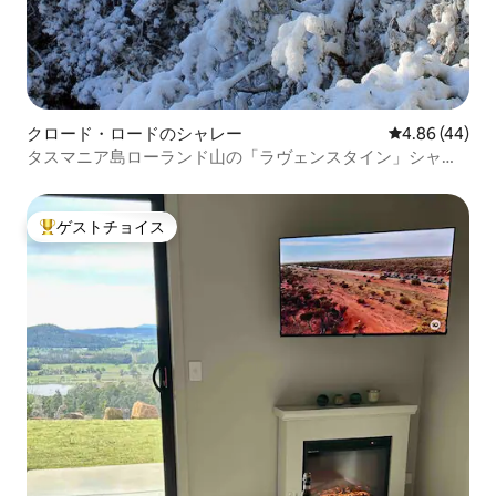
クロード・ロードのシャレー
レビュー44件
4.86 (44)
タスマニア島ローランド山の「ラヴェンスタイン」シャレ
ー。
ゲストチョイス
大好評のゲストチョイスです。