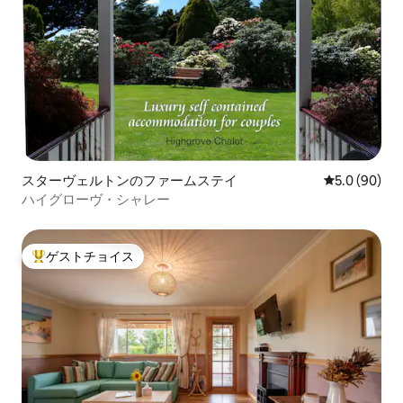
スターヴェルトンのファームステイ
レビュー90
5.0 (90)
ハイグローヴ・シャレー
ゲストチョイス
大好評のゲストチョイスです。