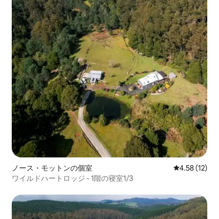
演する農場散策。 健康的な野菜の栽培 キ
ッチンガーデンを最大限に活用するため
の季節限定セレクション、作物のローテ
ーション、仲間の植え付けなどの方法。
堆肥化と虫の養殖 緑豊かな堆肥を作り、
虫を駆除して庭の土壌を活性化する芸
術、科学、神秘を学びましょう。 持続可
能な建物のデザイン エルベンホームファ
ームとコテージの持続可能なデザインの
特徴に関するウォーキングツアーと説
明。
ノース・モットンの個室
レビュー12件
4.58 (12)
ワイルドハートロッジ - 1階の寝室1/3