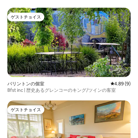
ゲストチョイス
ゲストチョイス
バリントンの個室
レビュー9件
4.89 (9)
Bfst inc | 歴史あるグレンコーのキング/ツインの客室
ゲストチョイス
ゲストチョイス