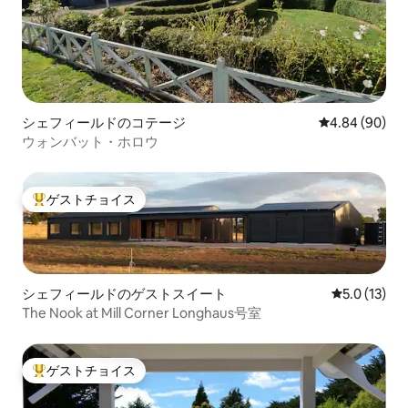
シェフィールドのコテージ
レビュー90件
4.84 (90)
ウォンバット・ホロウ
ゲストチョイス
大好評のゲストチョイスです。
シェフィールドのゲストスイート
レビュー13
5.0 (13)
The Nook at Mill Corner Longhaus号室
ゲストチョイス
大好評のゲストチョイスです。