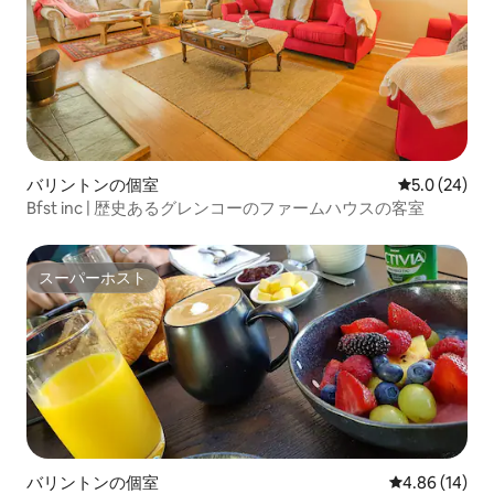
バリントンの個室
レビュー24
5.0 (24)
Bfst inc | 歴史あるグレンコーのファームハウスの客室
スーパーホスト
スーパーホスト
バリントンの個室
レビュー14件
4.86 (14)