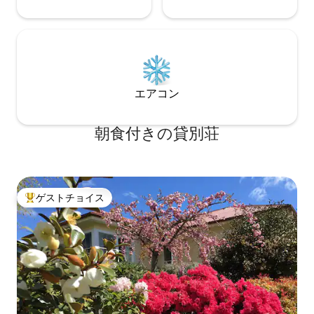
ショップは毎日利用できます。 詳細はウ
ェブサイトを参照。 環境イニシアチブ エ
ルベンホームファームとコテージは、景
観の調和と、すべての住民の健康と幸福
の必要性を理解した上で設計されていま
す。 建築設計における黄金比の建築知識
を活かし、風水師の知恵を駆使して、コ
エアコン
テージの形が形作られ始めました。 コテ
ージのデザインは、持続可能な方法で資
源を調達したリサイクル可能で再生可能
朝食付きの貸別荘
な建築材料を使用することを可能にしま
す。 地元の職人やアーティストが協力し
て、ビジョンを実現しています。 受動的
な太陽光の設計と向きは、冷暖房システ
ムの必要性を最小限に抑えることに貢献
ゲストチョイス
大好評のゲストチョイスです。
します。 太陽光エネルギーは、すべての
取引ツールに電力を供給するために建設
プロセス全体に使用されました。引き続
き宿泊施設全体の主な電源となります。
大規模な雨水貯蔵タンクと、すべての水
を供給するためのバネ式ダムにより、広
範囲にわたる集水を可能にしています。
トイレの堆肥化はさらに水の消費を減ら
す。すべての廃水は、多年生樹木作物の