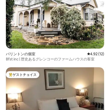
バリントンの個室
レビュー12件
4.92 (12)
Bfst inc | 歴史あるグレンコーのファームハウスの客室
ゲストチョイス
大好評のゲストチョイスです。