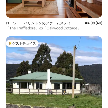
ローワー・バリントンのファームステイ
レビュー40件
4.98 (40)
「The Truffledore」の「Oakwood Cottage」
ゲストチョイス
大好評のゲストチョイスです。