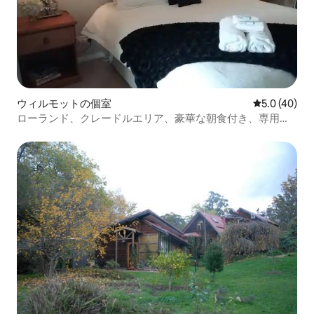
ウィルモットの個室
レビュー40
5.0 (40)
ローランド、クレードルエリア、豪華な朝食付き、専用バ
スルーム付き