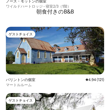
ノース・モットンの個室
ワイルドハートロッジ - 寝室2/3（1階）
朝食付きのB&B
ゲストチョイス
ゲストチョイス
バリントンの個室
レビュー121件
4.94 (121)
マートルルーム
ゲストチョイス
ゲストチョイス