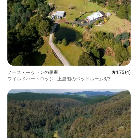
卵と牛乳を作り、ゲストに栄養を与え、
庭と果樹園のための糞を作ります。した
がって、エネルギーサイクルは継続し、
閉ループシステムを形成します。 20年以
上にわたって、農場内の自然のパターン
とサイクルを観察することで、持続可能
な永続的農業を継続的に改善することが
できます。 バイオダイナミックプラクテ
ィスは、エルベンホーム農場の動物、植
物、および人間の健康と幸福のために使
用されています。 シーズンごとに、バイ
オダイナミック調製が適用され、農場シ
ステムを強化します。「上記のように、
ノース・モットンの個室
レビュー4件
4.75 (4)
下記のように」は、私たちの日常生活で
ワイルドハートロッジ - 上層階のベッドルーム3/3
働くより大きな自然な力を簡単に理解し
ています。 コテージは農場全体の一部で
す。これは主に、生態学的に持続可能な
ライフスタイルについて学びたいと願う
ゲストのために作られました。 エルヴェ
ンホーム農場での滞在中、ゲストには次
のような一連の仕組みのワークショップ
が提供されています。 農場ツアー エルヴ
ェンホーム農場のバイオダイナミックで
パーマカルチャーなデザインの特徴を実