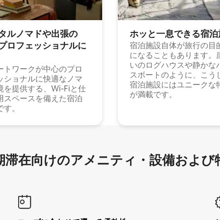
タルノマドや出⁠張⁠の
ホッと一⁠息⁠で⁠き⁠る宿⁠泊
⁠ロ⁠フ⁠ェ⁠ッ⁠シ⁠ョ⁠ナ⁠ル⁠に
宿泊施設自体が旅行の目
になることもあります。
いのログハウスや静かな
ートワークが中心のプロ
スボートのように、こう
ッショナルに快適なノマ
宿泊施設にはユニークな
境を提供する、Wi-Fiと仕
が満載です。
用スペースを備えた宿泊
です。
滞在向け⁠のア⁠メ⁠ニ⁠テ⁠ィ⁠・設⁠備⁠および