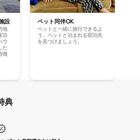
施⁠設
ペット同⁠伴OK
的地
ペットと一緒に旅行できるよ
崖沿
う、ペットと泊まれる宿泊先
ハウ
を見つけましょう。
した
特徴
特⁠典