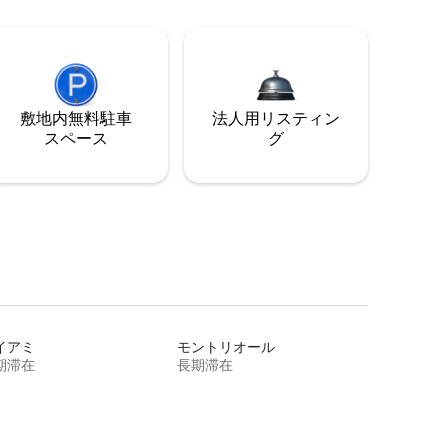
敷地内無料駐⁠車
法人用リスティン
ス⁠ペ⁠ー⁠ス
グ
イアミ
モントリオール
期滞在
長期滞在