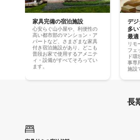
家具完備の宿⁠泊⁠施⁠設
デジ
多⁠いプ
心安らぐ山小屋や、利便性の
高い都市部のマンション・ア
最⁠適
パートなど、さまざまな家具
リモ
付き宿泊施設があり、どこも
フェ
普段お家で使用するアメニテ
ド環
ィ・設備がすべてそろってい
事専
ます。
施設
長期