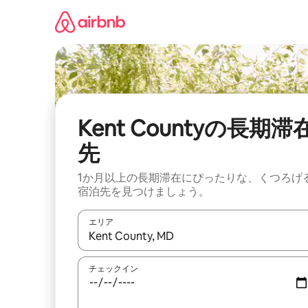
コ
ン
テ
ン
ツ
に
ス
キ
ッ
Kent Countyの長期滞
プ
先
1か月以上の長期滞在にぴったりな、くつろげ
宿泊先を見つけましょう。
エリア
検索結果が表示されたら、上下の矢印キーを使っ
チェックイン