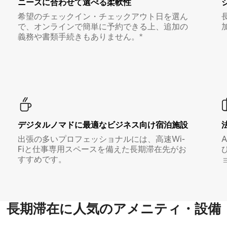
ニーズに合わせて選べる柔軟性
希望のチェックイン・チェックアウト日を選ん
で、オンラインで簡単に予約できる上、追加の
義務や書類手続きもありません。*
デジタルノマド⁠に最⁠適⁠なビ⁠ジ⁠ネ⁠ス⁠向⁠け宿⁠泊⁠施⁠設
出張の多いプロフェッショナルには、高速Wi-
Fiと仕事専用スペースを備えた長期滞在先がお
すすめです。
長期滞在に人気のアメニティ・設備