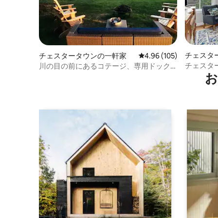
チェスタ
チェスタータウンの一軒家
レビュー105件、5つ星
4.96 (105)
ン・アパ
チェスタ
川の目の前にあるコテージ、専用ドック
お
新しいア
＆水遊び付き