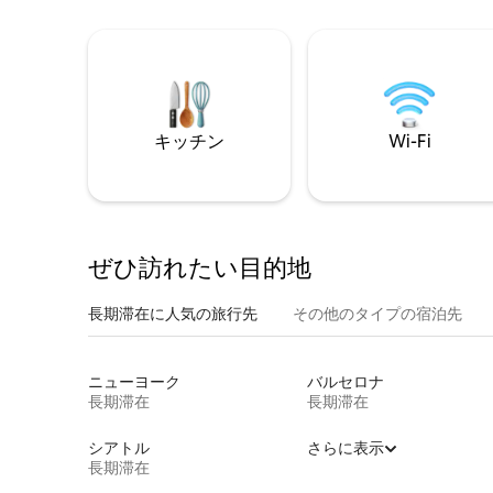
キッチン
Wi-Fi
ぜひ訪⁠れ⁠た⁠い目⁠的⁠地
長期滞在に人気の旅行先
その他のタ⁠イ⁠プ⁠の宿⁠泊⁠先
ニューヨーク
バルセロナ
長期滞在
長期滞在
シアトル
さらに表示
長期滞在