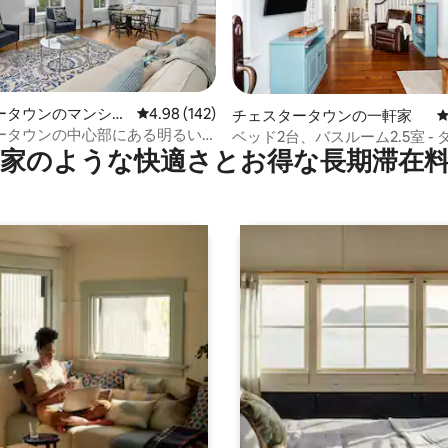
ータウンのマンショ
レビュー142件、5つ星中4.98つ星の平均評価
4.98 (142)
中4.96つ星の平均評価
チェスタータウンの一軒家
ート
ータウンの中心部にある明るい
ベッド2台、バスルーム2.5室 -
家のような快⁠適⁠さ⁠とお⁠得⁠な長⁠期⁠滞⁠在料
パート
ンの完璧なロケーション