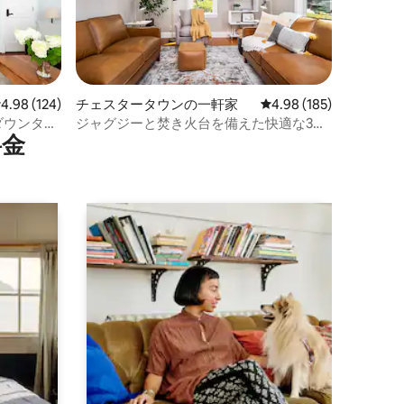
レビュー124件、5つ星中4.98つ星の平均評価
4.98 (124)
チェスタータウンの一軒家
レビュー185件、5つ星
4.98 (185)
 ダウンタウ
ジャグジーと焚き火台を備えた快適な3ベ
⁠金
ッドルームの宿泊先