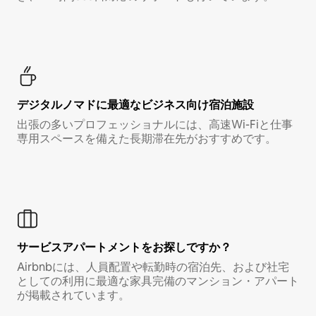
デジタルノマド⁠に最⁠適⁠なビ⁠ジ⁠ネ⁠ス⁠向⁠け宿⁠泊⁠施⁠設
出張の多いプロフェッショナルには、高速Wi-Fiと仕事
専用スペースを備えた長期滞在先がおすすめです。
サービスアパートメントをお探しですか？
Airbnbには、人員配置や転勤時の宿泊先、および社宅
としての利用に最適な家具完備のマンション・アパート
が掲載されています。