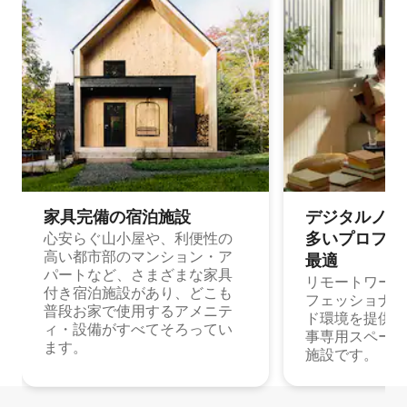
家具完備の宿⁠泊⁠施⁠設
デジタルノマド
多⁠いプ⁠ロ⁠フ⁠ェ⁠
心安らぐ山小屋や、利便性の
高い都市部のマンション・ア
最⁠適
パートなど、さまざまな家具
リモートワーク
付き宿泊施設があり、どこも
フェッショナル
普段お家で使用するアメニテ
ド環境を提供する
ィ・設備がすべてそろってい
事専用スペース
ます。
施設です。