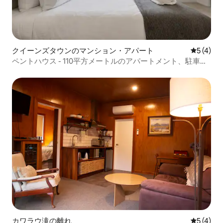
クイーンズタウンのマンション・アパート
レビュー
5 (4)
ペントハウス - 110平方メートルのアパートメント、駐車場
2台分付き！
カワラウ滝の離れ
レビュー
5 (4)