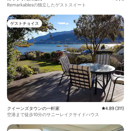
Remarkablesの独立したゲストスイート
ゲストチョイス
ゲストチョイス
クイーンズタウンの一軒家
レビュー311件
4.89 (311)
空港まで徒歩10分のサニーレイクサイドハウス