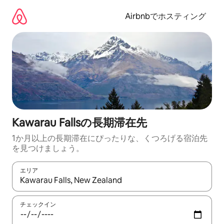
コ
ン
Airbnbでホスティング
テ
ン
ツ
に
ス
キ
ッ
プ
Kawarau Fallsの長期滞在先
1か月以上の長期滞在にぴったりな、くつろげる宿泊先
を見つけましょう。
エリア
検索結果が表示されたら、上下の矢印キーを使って移動するか、
チェックイン