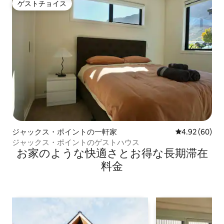
ゲストチョイス
ゲストチョイス
ジャックス・ポイントの一軒家
レビュー60件
4.92 (60)
ジャックス・ポイントのゲストハウス
お家のような快⁠適⁠さ⁠とお⁠得⁠な長⁠期⁠滞⁠在
料⁠金