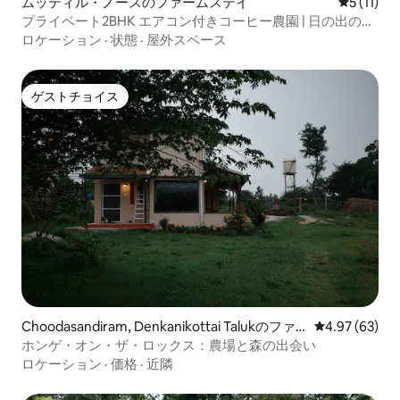
ムッティル・ノースのファームステイ
レビュー1
5 (11)
プライベート2BHK エアコン付きコーヒー農園 | 日の出の眺
望
ロケーション
·
状態
·
屋外スペース
ゲストチョイス
ゲストチョイス
Choodasandiram, Denkanikottai Talukのファ
レビュー63件
4.97 (63)
ームステイ
ホンゲ・オン・ザ・ロックス：農場と森の出会い
ロケーション
·
価格
·
近隣