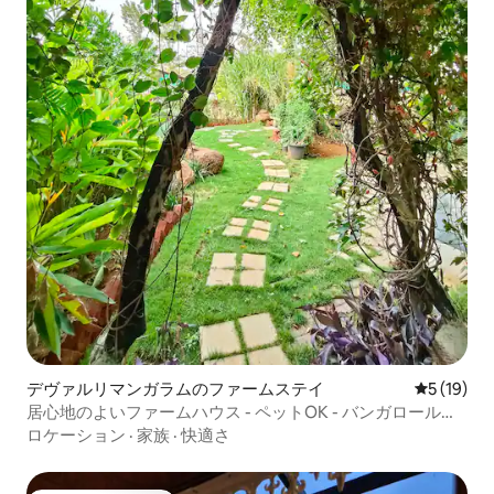
デヴァルリマンガラムのファームステイ
レビュー1
5 (19)
居心地のよいファームハウス - ペットOK - バンガロールか
ら43km
ロケーション
·
家族
·
快適さ