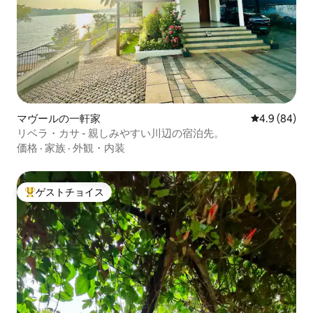
マヴールの一軒家
レビュー84
4.9 (84)
リベラ・カサ - 親しみやすい川辺の宿泊先。
価格
·
家族
·
外観・内装
ゲストチョイス
大好評のゲストチョイスです。