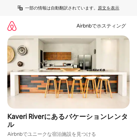
コ
一部の情報は自動翻訳されています。
原文を表示
ン
テ
ン
Airbnbでホスティング
ツ
に
ス
キ
ッ
プ
Kaveri Riverにあるバケーションレンタ
ル
Airbnbでユニークな宿泊施設を見つける