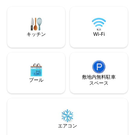
お届けします。 - お茶、コーヒー、麺類
つろいだり、天窓
をお手伝いする管理人がいます -Swiggy
ルームで星空の下
Zomatoも玄関先まで配達します -近くに
しましょう。ご家
レストランがあります
を高め、インスピ
の隠れ家として最
璧な静寂を体験し
キッチン
Wi-Fi
敷地内無料駐⁠車
プール
ス⁠ペ⁠ー⁠ス
エアコン