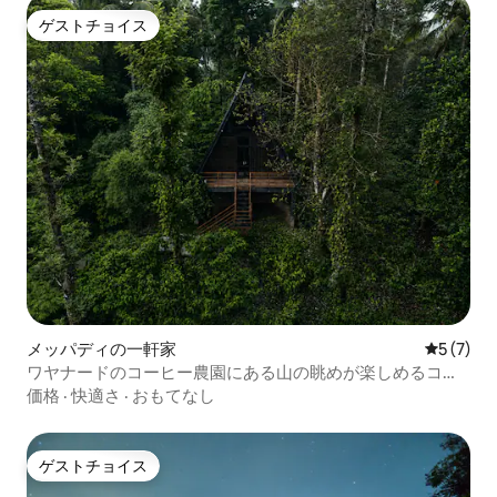
ゲストチョイス
ゲストチョイス
メッパディの一軒家
レビュー
5 (7)
ワヤナードのコーヒー農園にある山の眺めが楽しめるコテ
ージ
価格
·
快適さ
·
おもてなし
ゲストチョイス
ゲストチョイス