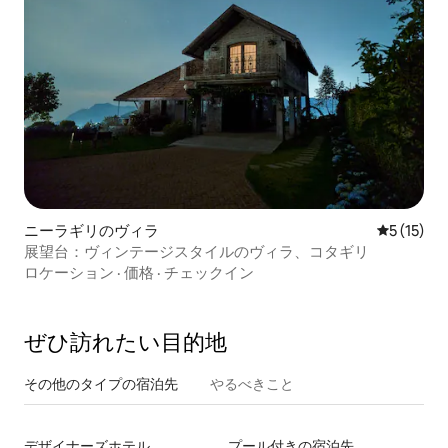
ニーラギリのヴィラ
レビュー1
5 (15)
展望台：ヴィンテージスタイルのヴィラ、コタギリ
ロケーション
·
価格
·
チェックイン
ぜひ訪⁠れ⁠た⁠い目⁠的⁠地
その他のタ⁠イ⁠プ⁠の宿⁠泊⁠先
やるべきこと
デザイナーズホテル
プール付きの宿泊先