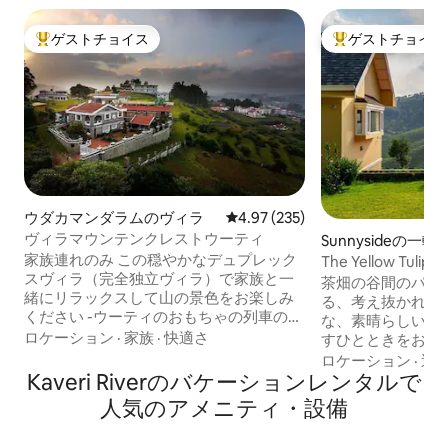
ゲストチョイス
ゲストチョイス
大好評のゲストチョイスです。
大好評のゲストチ
ウダカマンダラムのヴィラ
レビュー235件、5つ星中4.97
4.97 (235)
ヴィラマウンテンクレストウーティ
Sunnysideの一軒
家族連れのみ この穏やかなデュプレック
The Yellow Tu
スヴィラ（完全独立ヴィラ）で家族と一
ル
茶畑の谷間のパノ
緒にリラックスして山の景色をお楽しみ
る、考え抜かれた
ください -ウーティのおもちゃの列車の駅
な、素晴らしい丘
と主要な観光地は半径2 ～4 km以内にあ
ロケーション
·
家族
·
快適さ
すひとときをお楽
ります キッチンには、紅茶、コーヒー、
かな花々が咲き誇
ロケーション
·
近
麺類、パン、ベビーフードを作るための
Kaveri Riverのバケーションレンタルで
たバルコニー、壮
備品があります。 食事 食べ物はすべての
えたこの丘の上の
人気のアメニティ・設備
オプションをご用意しています メニュー
レガンスとモダン
からご注文いただけます。自家製料理を
間です。クラシッ