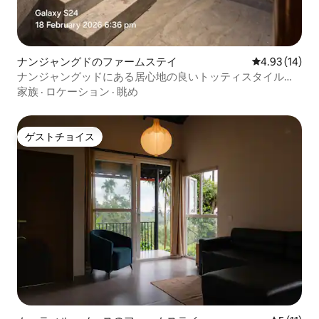
ナンジャングドのファームステイ
レビュー14件
4.93 (14)
ナンジャングッドにある居心地の良いトッティスタイルの
ファームステイ
家族
·
ロケーション
·
眺め
ゲストチョイス
ゲストチョイス