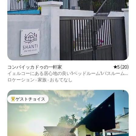
コンバイッカドゥの一軒家
レビュー2
5 (20)
イェルコーにある居心地の良い1ベッドルーム1バスルーム
のコテージ（プール利用可）
ロケーション
·
家族
·
おもてなし
ゲストチョイス
大好評のゲストチョイスです。