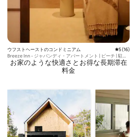
ウフストヘーストのコンドミニアム
レビュー1
5 (16)
Breeze Inn - ジャパンディ・アパートメント | ビーチ | 駐車
お家のような快⁠適⁠さ⁠とお⁠得⁠な長⁠期⁠滞⁠在
場
料⁠金