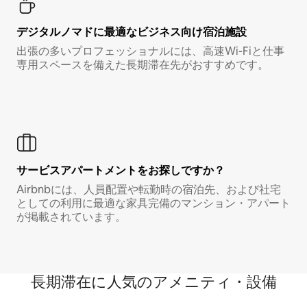
デジタルノマド⁠に最⁠適⁠なビ⁠ジ⁠ネ⁠ス⁠向⁠け宿⁠泊⁠施⁠設
出張の多いプロフェッショナルには、高速Wi-Fiと仕事
専用スペースを備えた長期滞在先がおすすめです。
サービスアパートメントをお探しですか？
Airbnbには、人員配置や転勤時の宿泊先、および社宅
としての利用に最適な家具完備のマンション・アパート
が掲載されています。
長期滞在に人気のアメニティ・設備