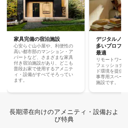
家具完備の宿⁠泊⁠施⁠設
デジタルノマド
多⁠いプ⁠ロ⁠フ⁠ェ⁠
心安らぐ山小屋や、利便性の
高い都市部のマンション・ア
最⁠適
パートなど、さまざまな家具
リモートワーク
付き宿泊施設があり、どこも
フェッショナル
普段お家で使用するアメニテ
ド環境を提供する
ィ・設備がすべてそろってい
事専用スペース
ます。
施設です。
長期滞在向け⁠のア⁠メ⁠ニ⁠テ⁠ィ⁠・設⁠備⁠およ
び特⁠典