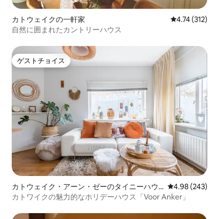
カトウェイクの一軒家
レビュー312
4.74 (312)
自然に囲まれたカントリーハウス
ゲストチョイス
ゲストチョイス
カトウェイク・アーン・ゼーのタイニーハウ
レビュー243件
4.98 (243)
ス
カトワイクの魅力的なホリデーハウス「Voor Anker」