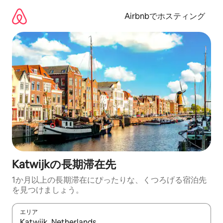
コ
ン
Airbnbでホスティング
テ
ン
ツ
に
ス
キ
ッ
プ
Katwijkの長期滞在先
1か月以上の長期滞在にぴったりな、くつろげる宿泊先
を見つけましょう。
エリア
検索結果が表示されたら、上下の矢印キーを使って移動するか、