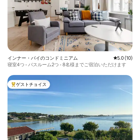
インナー・バイのコンドミニアム
レビュー10
5.0 (10)
寝室4つ - バスルーム2つ - 8名様までご宿泊いただけます
ゲストチョイス
大好評のゲストチョイスです。