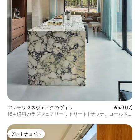
フレデリクスヴェアクのヴィラ
レビュー17
5.0 (17)
16名様用のラグジュアリーリトリート | サウナ、コールドプ
ランジ、スパ
ゲストチョイス
ゲストチョイス