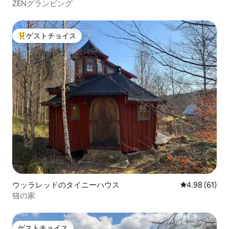
ZENグランピング
ゲストチョイス
大好評のゲストチョイスです。
ウッラレッドのタイニーハウス
レビュー61件
4.98 (61)
猫の家
ゲストチョイス