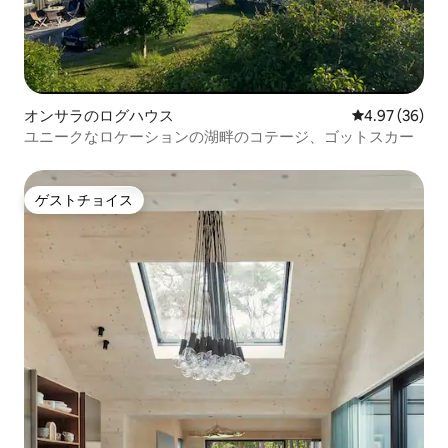
オンサラのログハウス
レビュー36件
4.97 (36)
ユニークなロケーションの湖畔のコテージ、ゴットスカー
ゲストチョイス
ゲストチョイス