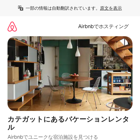
コ
一部の情報は自動翻訳されています。
原文を表示
ン
テ
ン
Airbnbでホスティング
ツ
に
ス
キ
ッ
プ
カテガットにあるバケーションレンタ
ル
Airbnbでユニークな宿泊施設を見つける