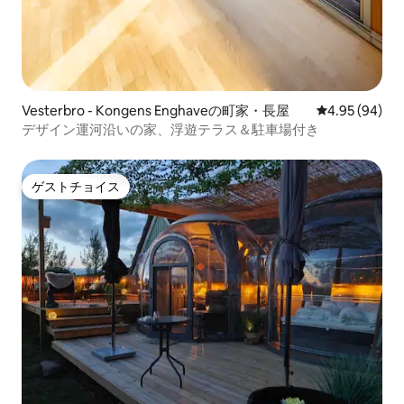
Vesterbro - Kongens Enghaveの町家・長屋
レビュー94件
4.95 (94)
デザイン運河沿いの家、浮遊テラス＆駐車場付き
ゲストチョイス
ゲストチョイス