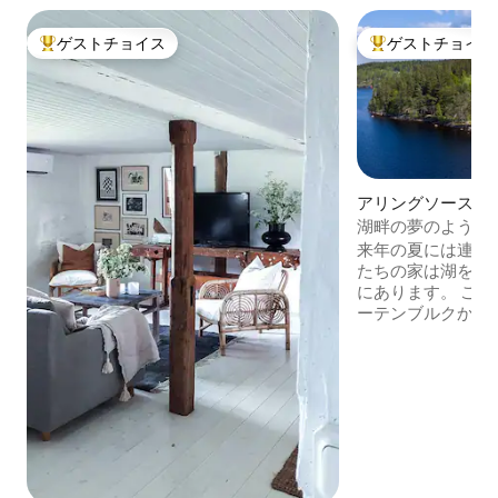
ゲストチョイス
ゲストチョイス
大好評のゲストチョイスです。
大好評のゲストチ
アリングソースの
湖畔の夢のような
来年の夏には連絡
たちの家は湖を見
にあります。 この家（ 139 m 2 ）は、ゴ
ーテンブルクから50
湖のそばに位置し
3.5ヘクタール）
ら隔離されており
があります。 テ
とボートブリッジ
暖炉付きの広いリ
ン、ベッドルーム4室
ウスに加えて、夏