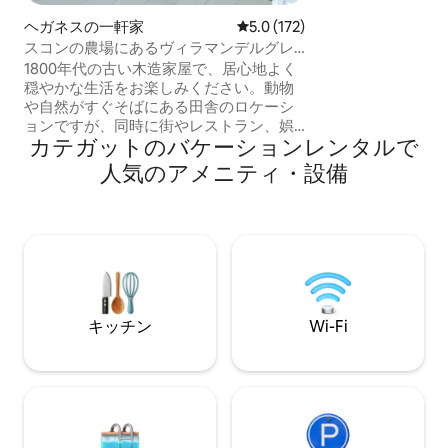
屋を備えた1つの
（暖房はできませ
ヘガネスの一軒家
レビュー172件、5つ星中5.0
5.0 (172)
スコンの農場にあるヴィラマンデルグレ
ンに滞在
1800年代の古い木造家屋で、居心地よく
穏やかな生活をお楽しみください。動物
や自然がすぐそばにある田舎のロケーシ
ョンですが、同時に街やレストラン、娯
カテガットのバケーションレンタルで
楽、ショッピング、ビーチ/スイミングに
も近いです。 ここでは、約120平方メート
人気のアメニティ・設備
ルの2つの寝室、キッチン、ソファ、テレ
ビ、ダイニングエリアを備えた広いリビ
ングルーム、トイレ、シャワー、洗濯
機、乾燥機を備えたバスルームを備えた
静かで広々とした空間でお過ごしいただ
けます。 家の隣には、羊や馬のいる牧草
地のすぐ隣に、バーベキューができる
木々に囲まれたプライベートなテラスが
キッチン
Wi-Fi
あります。車はすぐ外に駐車できます。