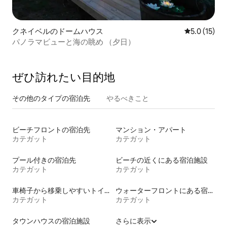
クネイベルのドームハウス
レビュー15
5.0 (15)
パノラマビューと海の眺め （夕日）
ぜひ訪⁠れ⁠た⁠い目⁠的⁠地
その他のタ⁠イ⁠プ⁠の宿⁠泊⁠先
やるべきこと
ビーチフロントの宿泊先
マンション・アパート
カテガット
カテガット
プール付きの宿泊先
ビーチの近くにある宿泊施設
カテガット
カテガット
車椅子から移乗しやすいトイレ付きの宿泊施設
ウォーターフロントにある宿泊施設
カテガット
カテガット
タウンハウスの宿泊施設
さらに表示