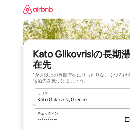
コ
ン
テ
ン
ツ
に
ス
キ
ッ
Kato Glikovrisiの長期
プ
在先
1か月以上の長期滞在にぴったりな、くつろげ
宿泊先を見つけましょう。
エリア
検索結果が表示されたら、上下の矢印キーを使っ
チェックイン