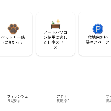
ノートパソコ
ペットと一緒
ン使用に適し
敷地内無料
に泊まろう
た仕事スペー
駐⁠車ス⁠ペ⁠ー⁠ス
ス
フィレンツェ
アテネ
マ
長期滞在
長期滞在
長