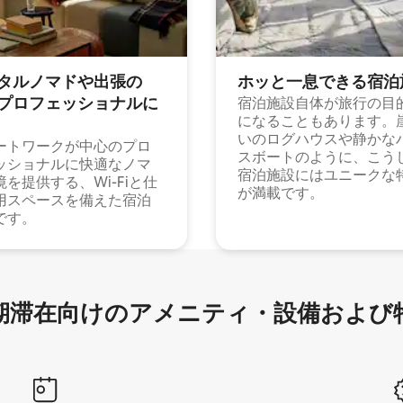
タルノマドや出⁠張⁠の
ホッと一⁠息⁠で⁠き⁠る宿⁠泊
⁠ロ⁠フ⁠ェ⁠ッ⁠シ⁠ョ⁠ナ⁠ル⁠に
宿泊施設自体が旅行の目
になることもあります。
いのログハウスや静かな
ートワークが中心のプロ
スボートのように、こう
ッショナルに快適なノマ
宿泊施設にはユニークな
境を提供する、Wi-Fiと仕
が満載です。
用スペースを備えた宿泊
です。
滞在向け⁠のア⁠メ⁠ニ⁠テ⁠ィ⁠・設⁠備⁠および