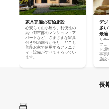
家具完備の宿⁠泊⁠施⁠設
デジ
多⁠いプ
心安らぐ山小屋や、利便性の
高い都市部のマンション・ア
最⁠適
パートなど、さまざまな家具
リモ
付き宿泊施設があり、どこも
フェ
普段お家で使用するアメニテ
ド環
ィ・設備がすべてそろってい
事専
ます。
施設
長期