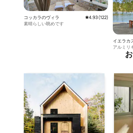
コッカラのヴィラ
レビュー122件、5つ星
4.93 (122)
素晴らしい眺めです
イエラカ
アルミリ
お