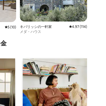
キパリッシの一軒家
レビュー114件、5つ星
4.97 (114)
レビュー10件、5つ星中5つ星の平均評価
5 (10)
メダ・ハウス
⁠金