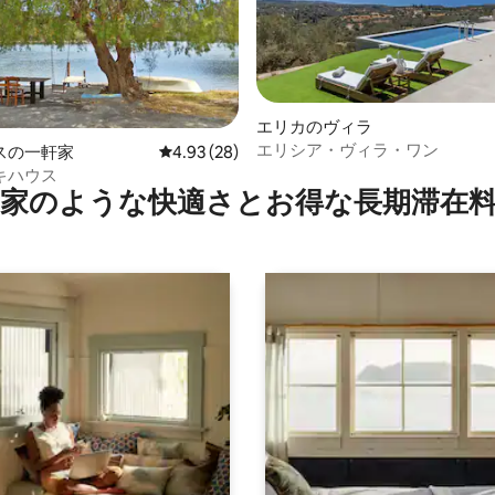
中4.93つ星の平均評価
エリカのヴィラ
エリシア・ヴィラ・ワン
スの一軒家
レビュー28件、5つ星中4.93つ星の平均評価
4.93 (28)
キハウス
家のような快⁠適⁠さ⁠とお⁠得⁠な長⁠期⁠滞⁠在料