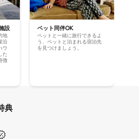
施⁠設
ペット同⁠伴OK
的地
ペットと一緒に旅行できるよ
崖沿
う、ペットと泊まれる宿泊先
ハウ
を見つけましょう。
した
特徴
特⁠典