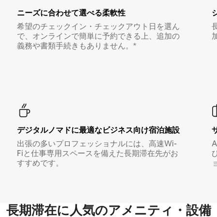
ニーズに合わせて選べる柔軟性
希望のチェックイン・チェックアウト日を選ん
で、オンラインで簡単に予約できる上、追加の
義務や書類手続きもありません。*
デジタルノマド⁠に最⁠適⁠なビ⁠ジ⁠ネ⁠ス⁠向⁠け宿⁠泊⁠施⁠設
出張の多いプロフェッショナルには、高速Wi-
Fiと仕事専用スペースを備えた長期滞在先がお
すすめです。
長期滞在に人気のアメニティ・設備