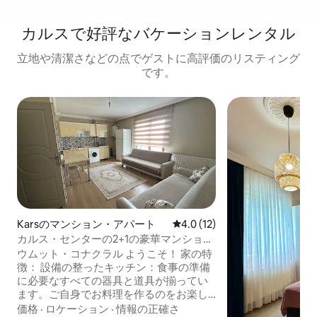
カルスで好評なバケーションレンタル
立地や清潔さなどの点でゲストに高評価のリスティング
です。
Karsのマンション・アパート
レビュー12件、5つ星中4.0
4.0 (12)
カルス・センターの2+1の豪華マンション
のキャンペーン価格
ウムット・コナクラル ようこそ！ 家の特
徴： 設備の整ったキッチン：食事の準備
に必要なすべての器具と道具が揃ってい
ます。ご自身でお料理を作るのをお楽し
みください！ モダンなバスルーム：清潔
価格
·
ロケーション
·
情報の正確さ