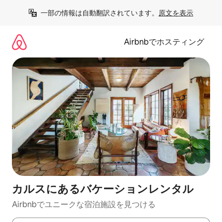
コ
一部の情報は自動翻訳されています。
原文を表示
ン
テ
ン
Airbnbでホスティング
ツ
に
ス
キ
ッ
プ
カルスにあるバケーションレンタル
Airbnbでユニークな宿泊施設を見つける