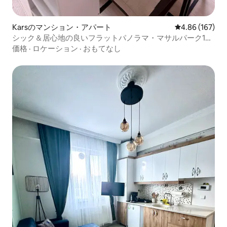
Karsのマンション・アパート
レビュー167件
4.86 (167)
シック＆居心地の良いフラットパノラマ・マサルパーク1❄️
⛄️🚂❤️
価格
·
ロケーション
·
おもてなし