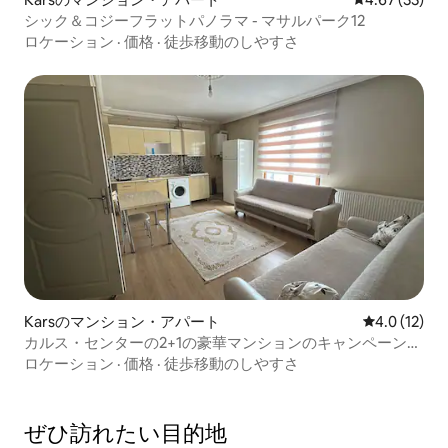
シック＆コジーフラットパノラマ - マサルパーク12
ロケーション
·
価格
·
徒歩移動のしやすさ
Karsのマンション・アパート
レビュー12
4.0 (12)
カルス・センターの2+1の豪華マンションのキャンペーン価
格
ロケーション
·
価格
·
徒歩移動のしやすさ
ぜひ訪⁠れ⁠た⁠い目⁠的⁠地