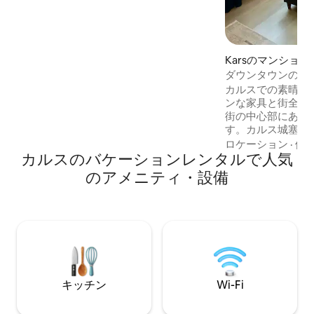
で衛生的なバスルームでリラックスして
ください。 テレビからアイロンまで、す
べてが完備されています。 場所情報： カ
ルス/中心部、市場は徒歩圏内です。近く
にはレストラン、マーケット、ミニバス
Karsのマンショ
の路線があります
ダウンタウンのシ
ト-マサルパーク1
カルスでの素晴ら
ンな家具と街全体の
街の中心部にある
す。カルス城塞まで
ズ博物館まで650メー
ロケーション
·
価
カルスのバケーションレンタルで人気
全で静かです ス
近い 駅まで徒歩圏
のアメニティ・設備
で車で15分（6km） - 毎日のツアー
ニ、チルディル湖
殿、悪魔の城）
キッチン
Wi-Fi