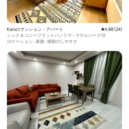
Karsのマンション・アパート
レビュー24件
4.88 (24)
シック＆コジーフラットパノラマ - マサルパーク13
ロケーション
·
家族
·
移動のしやすさ