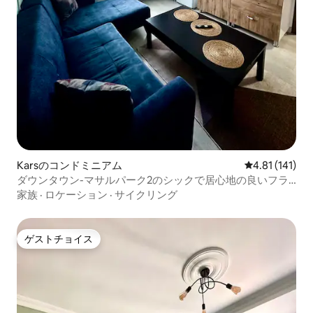
Karsのコンドミニアム
レビュー141
4.81 (141)
ダウンタウン-マサルパーク2のシックで居心地の良いフラ
ット ❄️ ⛄️ 🚂 ❤️
家族
·
ロケーション
·
サイクリング
ゲストチョイス
ゲストチョイス