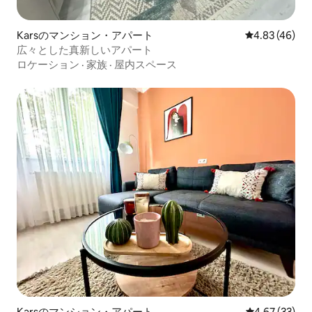
Karsのマンション・アパート
レビュー46件
4.83 (46)
広々とした真新しいアパート
ロケーション
·
家族
·
屋内スペース
Karsのマンション・アパート
レビュー33件
4.67 (33)