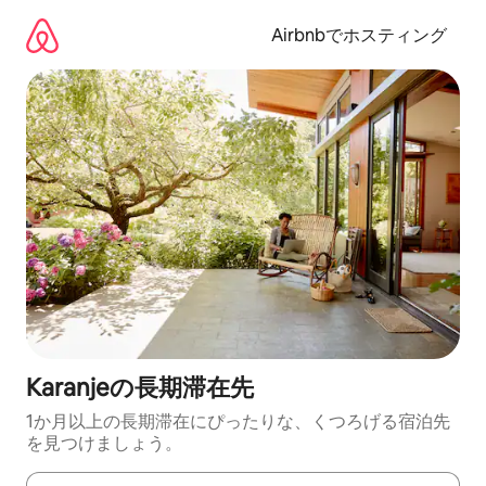
コ
ン
Airbnbでホスティング
テ
ン
ツ
に
ス
キ
ッ
プ
Karanjeの長期滞在先
1か月以上の長期滞在にぴったりな、くつろげる宿泊先
を見つけましょう。