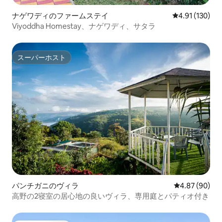
ナゲワディのファームステイ
レビュー130件
4.91 (130)
Viyoddha Homestay、ナゲワディ、サタラ
スーパーホスト
スーパーホスト
パンチガニのヴィラ
レビュー90件
4.87 (90)
高野の2寝室の居心地の良いヴィラ、専用庭とパティオ付き