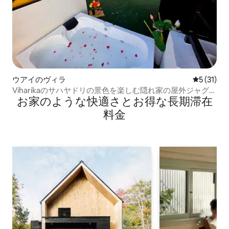
ウアイのヴィラ
レビュー3
5 (31)
Viharikaのサハヤドリの景色を楽しむ隠れ家の屋外ジャグジ
お家のような快⁠適⁠さ⁠とお⁠得⁠な長⁠期⁠滞⁠在
ー
料⁠金