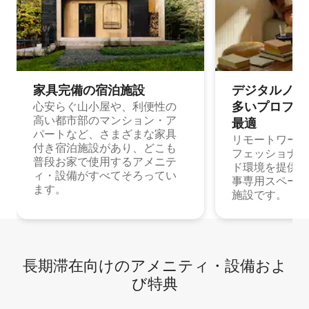
家具完備の宿⁠泊⁠施⁠設
デジタルノマド
多⁠いプ⁠ロ⁠フ⁠ェ⁠
心安らぐ山小屋や、利便性の
高い都市部のマンション・ア
最⁠適
パートなど、さまざまな家具
リモートワーク
付き宿泊施設があり、どこも
フェッショナル
普段お家で使用するアメニテ
ド環境を提供する
ィ・設備がすべてそろってい
事専用スペース
ます。
施設です。
長期滞在向け⁠のア⁠メ⁠ニ⁠テ⁠ィ⁠・設⁠備⁠およ
び特⁠典