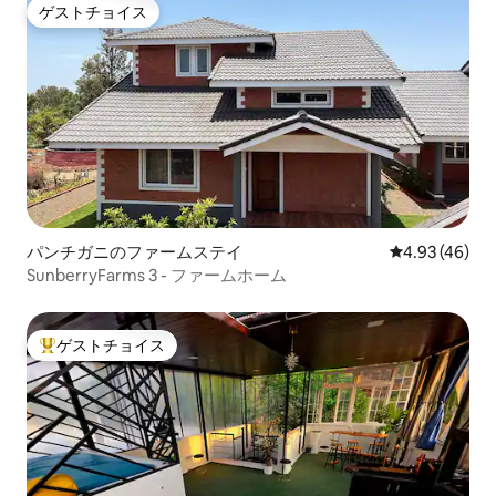
ゲストチョイス
ゲストチョイス
パンチガニのファームステイ
レビュー46件
4.93 (46)
SunberryFarms 3 - ファームホーム
ゲストチョイス
大好評のゲストチョイスです。