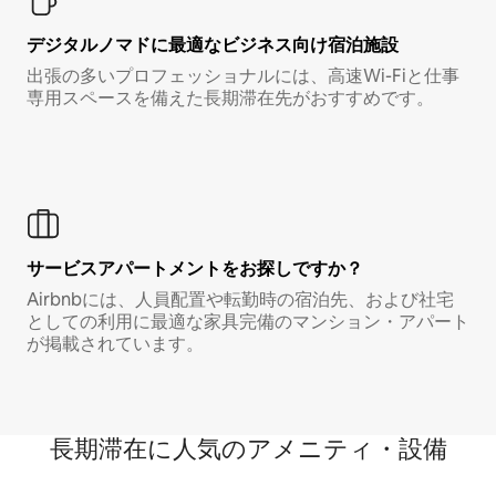
デジタルノマド⁠に最⁠適⁠なビ⁠ジ⁠ネ⁠ス⁠向⁠け宿⁠泊⁠施⁠設
出張の多いプロフェッショナルには、高速Wi-Fiと仕事
専用スペースを備えた長期滞在先がおすすめです。
サービスアパートメントをお探しですか？
Airbnbには、人員配置や転勤時の宿泊先、および社宅
としての利用に最適な家具完備のマンション・アパート
が掲載されています。
長期滞在に人気のアメニティ・設備