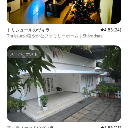
トリシュールのヴィラ
レビュー24件
4.83 (24)
Thrissurの穏やかなファミリーホーム｜Shivedsaa
スーパーホスト
スーパーホスト
アンティカッドのヴィラ
レビュー25件
4.88 (25)