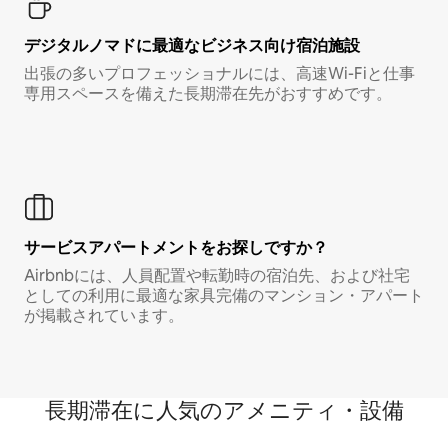
デジタルノマド⁠に最⁠適⁠なビ⁠ジ⁠ネ⁠ス⁠向⁠け宿⁠泊⁠施⁠設
出張の多いプロフェッショナルには、高速Wi-Fiと仕事
専用スペースを備えた長期滞在先がおすすめです。
サービスアパートメントをお探しですか？
Airbnbには、人員配置や転勤時の宿泊先、および社宅
としての利用に最適な家具完備のマンション・アパート
が掲載されています。
長期滞在に人気のアメニティ・設備