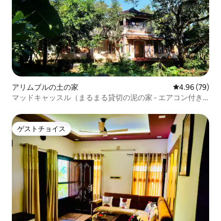
アリムブルの土の家
レビュー79件
4.96 (79)
マッドキャッスル（まるまる貸切の泥の家 - エアコン付き
のマスターベッドルーム）
ゲストチョイス
ゲストチョイス