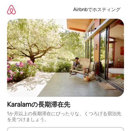
コ
ン
Airbnbでホスティング
テ
ン
ツ
に
ス
キ
ッ
プ
Karalamの長期滞在先
1か月以上の長期滞在にぴったりな、くつろげる宿泊先
を見つけましょう。