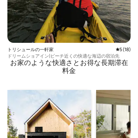
トリシュールの一軒家
レビュー1
5 (18)
ドリームショアイン|ビーチ近くの快適な海辺の宿泊先
お家のような快⁠適⁠さ⁠とお⁠得⁠な長⁠期⁠滞⁠在
料⁠金