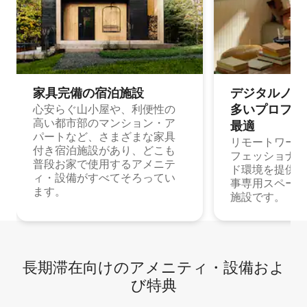
家具完備の宿⁠泊⁠施⁠設
デジタルノマド
多⁠いプ⁠ロ⁠フ⁠ェ⁠
心安らぐ山小屋や、利便性の
高い都市部のマンション・ア
最⁠適
パートなど、さまざまな家具
リモートワーク
付き宿泊施設があり、どこも
フェッショナル
普段お家で使用するアメニテ
ド環境を提供する
ィ・設備がすべてそろってい
事専用スペース
ます。
施設です。
長期滞在向け⁠のア⁠メ⁠ニ⁠テ⁠ィ⁠・設⁠備⁠およ
び特⁠典