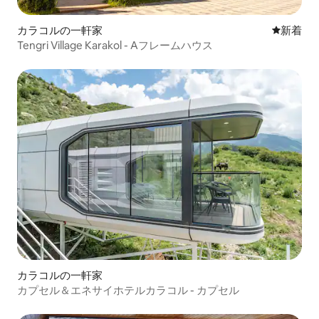
カラコルの一軒家
新しい宿
新着
Tengri Village Karakol - Aフレームハウス
カラコルの一軒家
カプセル＆エネサイホテルカラコル - カプセル