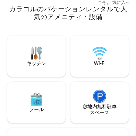
こそ。 気に入っていただけること： 清潔
カラコルのバケーションレンタルで人
で広々とした寝室
ン類と快適なベッド
気のアメニティ・設備
備の整ったキッチ
きます 高速Wi-Fiと、仕事やくつろぎのた
めのリラックスでき
湯が出る清潔でモダ
店、カフェ、地元
の静かで安全なエリア
れやカップル、3
に最適
キッチン
Wi-Fi
敷地内無料駐⁠車
プール
ス⁠ペ⁠ー⁠ス