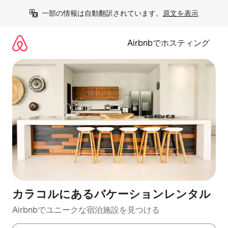
コ
一部の情報は自動翻訳されています。
原文を表示
ン
テ
ン
Airbnbでホスティング
ツ
に
ス
キ
ッ
プ
カラコルにあるバケーションレンタル
Airbnbでユニークな宿泊施設を見つける