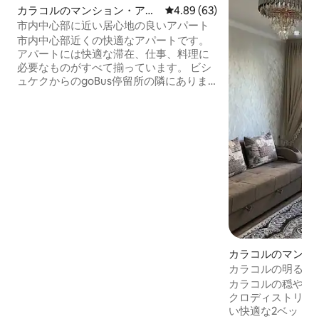
カラコルのマンション・アパ
レビュー63件、5つ星中4.89
4.89 (63)
ート
市内中心部に近い居心地の良いアパート
市内中心部近くの快適なアパートです。
アパートには快適な滞在、仕事、料理に
必要なものがすべて揃っています。 ビシ
ュケクからのgoBus停留所の隣にありま
す。 バスでお越しの場合は便利です。 徒
歩圏内にはスーパーやカフェ
（Dastorkon）があります。 2階にあるワ
ンルームアパートで、独立したキッチン
とシャワーがあります。 ご不明な点がご
ざいましたら、お気軽にお問い合わせく
ださい。また、街について知りたいこと
があればお手伝いいたします。 ボードゲ
ームや本が欲しい方向けです。 バルコニ
ーで喫煙できます。
カラコルのマンシ
ト
カラコルの明るく
カラコルの穏やか
クロディストリク
い快適な2ベッド