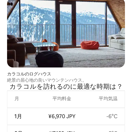
カラコルのログハウス
絶景の居心地の良いマウンテンハウス。
カラコルを訪⁠れ⁠るの⁠に最⁠適⁠な時⁠期⁠は⁠？
月
平均料金
平均気温
1月
¥6,970 JPY
-6°C