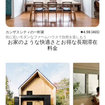
カンザスシティの一軒家
レビュー465件
4.98 (465)
街に近いモダンなファームハウスで自然を楽しもう
お家のような快⁠適⁠さ⁠とお⁠得⁠な長⁠期⁠滞⁠在
料⁠金