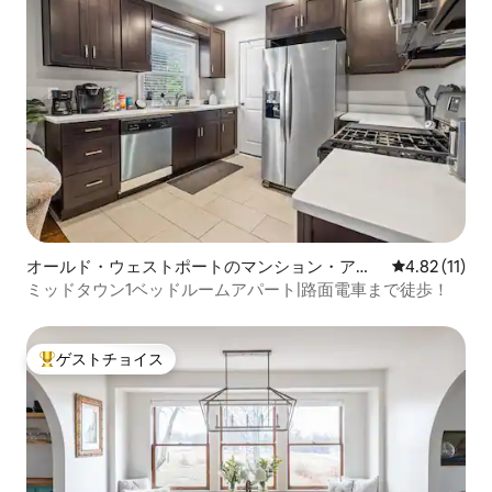
オールド・ウェストポートのマンション・アパ
レビュー11件
4.82 (11)
ート
ミッドタウン1ベッドルームアパート|路面電車まで徒歩！
ゲストチョイス
大好評のゲストチョイスです。