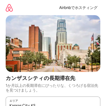
コ
ン
Airbnbでホスティング
テ
ン
ツ
に
ス
キ
ッ
プ
カンザスシティの長期滞在先
1か月以上の長期滞在にぴったりな、くつろげる宿泊先
を見つけましょう。
エリア
検索結果が表示されたら、上下の矢印キーを使って移動するか、