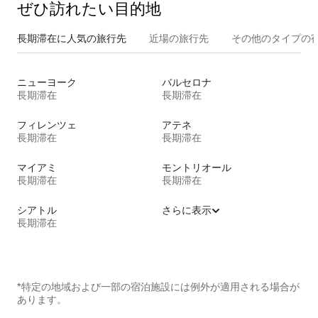
ぜひ訪⁠れ⁠た⁠い目⁠的⁠地
長期滞在に人気の旅行先
近場の旅行先
その他のタ⁠イ⁠プ⁠の宿
ニューヨーク
バルセロナ
長期滞在
長期滞在
フィレンツェ
アテネ
長期滞在
長期滞在
マイアミ
モントリオール
長期滞在
長期滞在
シアトル
さらに表示
長期滞在
*特定の地域および一部の宿泊施設には例外が適用される場合が
あります。