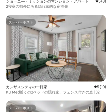
ショーニ―・ミッションのマンション・アパート
レビュー
5 (8)
2寝室の郊外にある隠れ家的な宿泊先
スーパーホスト
スーパーホスト
カンザスシティの一軒家
レビュー1
5 (10)
KU Med近くの2ベッドの隠れ家、フェンス付きの庭 | 32
スーパーホスト
スーパーホスト