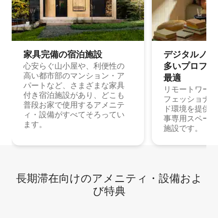
家具完備の宿⁠泊⁠施⁠設
デジタルノマド
多⁠いプ⁠ロ⁠フ⁠ェ⁠
心安らぐ山小屋や、利便性の
高い都市部のマンション・ア
最⁠適
パートなど、さまざまな家具
リモートワーク
付き宿泊施設があり、どこも
フェッショナル
普段お家で使用するアメニテ
ド環境を提供する
ィ・設備がすべてそろってい
事専用スペース
ます。
施設です。
長期滞在向け⁠のア⁠メ⁠ニ⁠テ⁠ィ⁠・設⁠備⁠およ
び特⁠典