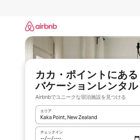
コ
ン
テ
ン
ツ
に
ス
キ
ッ
プ
カカ・ポイントにある
バケーションレンタル
Airbnbでユニークな宿泊施設を見つける
エリア
検索結果が表示されたら、上下の矢印キーを使っ
チェックイン