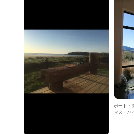
ポート・
家
マヌ・ハイ
色、プラ