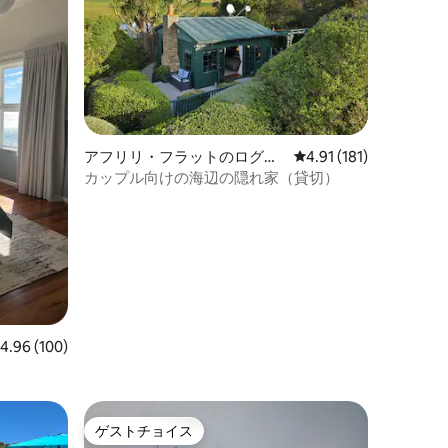
アフリリ・フラットのログハ
レビュー181件、5つ星
4.91 (181)
ウス
カップル向けの海辺の隠れ家（貸切）
レビュー100件、5つ星中4.96つ星の平均評価
4.96 (100)
ゲストチョイス
ゲストチョイス