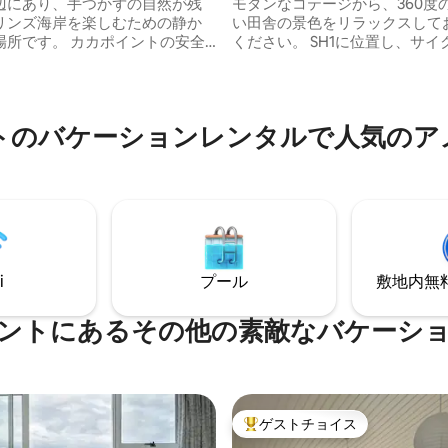
辺にあり、手つかずの自然が残
モダンなコテージから、360度
リンズ海岸を楽しむための静か
い田舎の景色をリラックスして
 カカポイントの安全
ください。 SH1に位置し、サイクルトレイ
ガードがパトロールするビーチ
ルの隣にあり、ワイホラ湖から
の向かい側にあります。 家
キロ、またはダニーディンから車
ントカフェ/ストア/バー、地元の
です。長い1日の終わりにリラ
らわずか200mの場所にありま
のに最適な場所です。 フルキッ
トのバケーションレンタルで人気のア
りますので、ご自身でお料理を
している壮大なアシカを見つけ
もできますし、他のいくつかの
 黄色い目のペンギン
プションから選ぶこともできます
ングベイに到着するのを見るた
ビ、本、ゲーム、さらにはフレ
潜り込みましょう。 1 km以
な羊さえも娯楽になります！ 軽
のブッシュウォークがありま
ネンタルブレックファストも含
ます。
i
プール
敷地内無料駐
ントにあるその他の素敵なバケーシ
ゲストチョイス
大好評のゲストチョイスです。