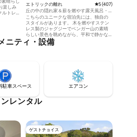
の素晴らし
エトリックの離れ
レビュー407件、5
5 (407)
お楽しみ
丘の中の隠れ家＆薪を燃やす露天風呂・
ジャグジー
こちらのユニークな宿泊先には、独自の
わずか数
スタイルがあります。 木を燃やすステン
で35分
レス製のジャグジーでベンガー山の素晴
ックスする
らしい景色を眺めながら、平和で静かな
チンがあ
メニティ・設備
ひとときをお楽しみください。 お風呂は
作ること
新鮮な水で満たされ、リクエストに応じ
食事のオ
て温められます。 美しいクルーサ・ゴー
。 テレ
ルド・サイクル・トレイル沿いには、素
ンドリー
晴らしいカフェがいくつかあります。 ミ
いコンチ
ラーズフラットタバーンではお食事がで
まれてい
きます。ピンダーズポンドは地元の遊泳
スポットです。 ロックスバーグのハイラ
⁠車ス⁠ペ⁠ー⁠ス
エアコン
ンドバイクレンタルでは、電動自転車を
レンタルできます。
ョンレンタル
ゲストチョイス
ゲストチョイス