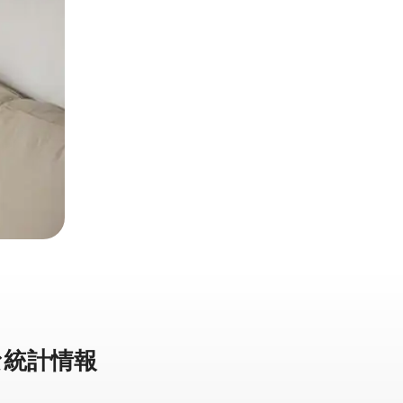
統⁠計⁠情⁠報