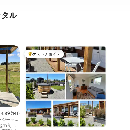
ンタル
ダニーデ
ゲストチョイス
ゲス
大好評のゲストチョイスです。
大好評
スカンジ
静かな田
たくさん
イルのモ
適さと明
す。 バ
のカーペ
心地の良
バーンは
鳥が生息
レビュー141件、5つ星中4.99つ星の平均評価
4.99 (141)
とができ
から車で
ージーラン
ャルマー
地の良い
チと海岸