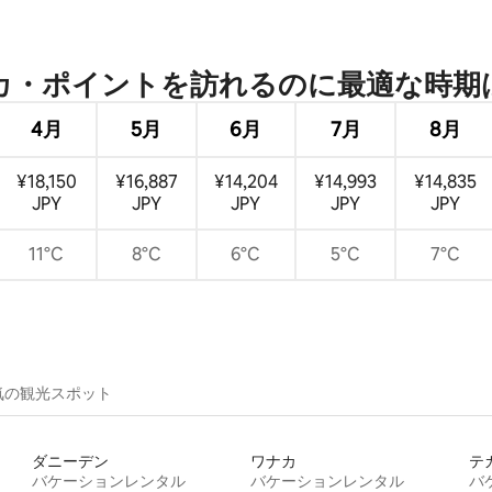
4.77つ星の平均評価
・ポイントを訪⁠れ⁠るの⁠に最⁠適⁠な時⁠期⁠
4月
5月
6月
7月
8月
¥18,150
¥16,887
¥14,204
¥14,993
¥14,835
JPY
JPY
JPY
JPY
JPY
11°C
8°C
6°C
5°C
7°C
気の観光スポット
ダニーデン
ワナカ
テ
バケーションレンタル
バケーションレンタル
バ