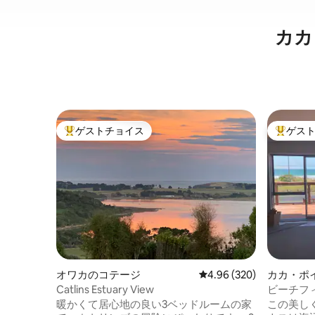
カカ
ゲストチョイス
ゲス
大好評のゲストチョイスです。
大好評の
オワカのコテージ
レビュー320件、5つ星中
4.96 (320)
カカ・ポ
Catlins Estuary View
ビーチフ
ズ海岸、
暖かくて居心地の良い3ベッドルームの家
この美し