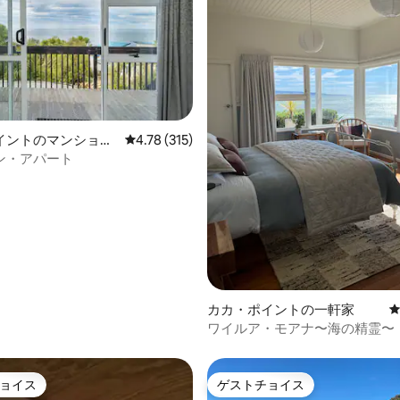
イントのマンショ
レビュー315件、5つ星中4.78つ星の平均評価
4.78 (315)
ート
ン・アパート
4.93つ星の平均評価
カカ・ポイントの一軒家
ワイルア・モアナ〜海の精霊〜
ョイス
ゲストチョイス
ョイス
ゲストチョイス