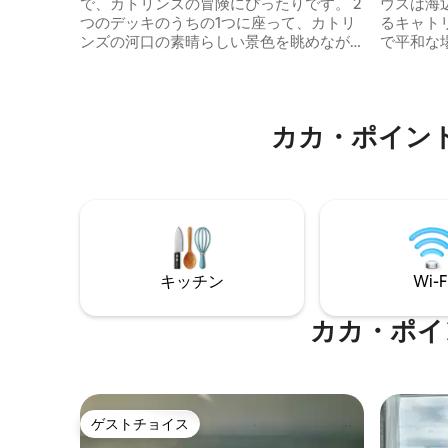
で、カトリンズの冒険にぴったりです。 2
ウスは海
つのデッキのうちの1つに座って、カトリ
るキャト
ンズの河口の素晴らしい景色を眺めなが
で平和な場所です。
らワインを飲みながらワインをお楽しみ
なライフ
ください。 地元のアトラクションまで車
（夏）が道
で行く：ジャックス・ベイ・ブローホー
は、ポイ
ルまで10分 スラットビーチ- 5分大阪まで3
遊び場か
カカ・ポイン
分 Pounawea - 5分 Nuggets Point
す。 ナゲットポイントを探索し、岩場で
Lighthouse - 30分 Purakanuiの滝- 15 分
日光浴を
Papatowai Lost Gypsy - 30分 カップル、
て楽しみましょう。
単独の冒険家、ご家族（お子様連れ）、
がロアリ
そして大人数のグループにおすすめで
めに隠れ家に
す。
内に地元
す。
キッチン
Wi-F
カカ・ポイ
ゲストチョイス
ゲストチョイス