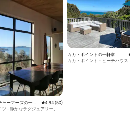
カカ・ポイントの一軒家
カカ・ポイント・ビーチハウス
チャーマーズの一軒
レビュー50件、5つ星中4.94つ星の平均評価
4.94 (50)
ツ - 静かなラグジュアリー、景
イバシー。