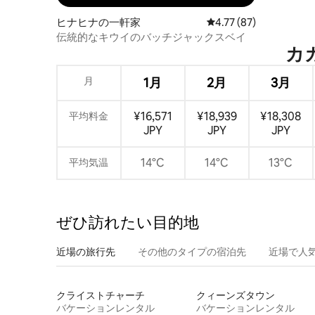
ヒナヒナの一軒家
レビュー87件、5つ星中
4.77 (87)
伝統的なキウイのバッチジャックスベイ
カカ
月
1月
2月
3月
¥16,571
¥18,939
¥18,308
平均料金
JPY
JPY
JPY
14°C
14°C
13°C
平均気温
ぜひ訪⁠れ⁠た⁠い目⁠的⁠地
近場の旅行先
その他のタ⁠イ⁠プ⁠の宿⁠泊⁠先
近場で人
クライストチャーチ
クィーンズタウン
バケーションレンタル
バケーションレンタル