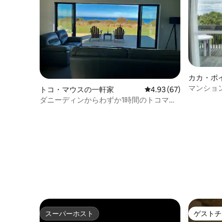
カカ・ポ
ン・アパ
マンショ
トコ・マウスの一軒家
レビュー67件、5つ星中
4.93 (67)
ダニーディンからわずか1時間のトコマウ
スビーチハウス
スーパーホスト
ゲストチ
スーパーホスト
ゲストチ