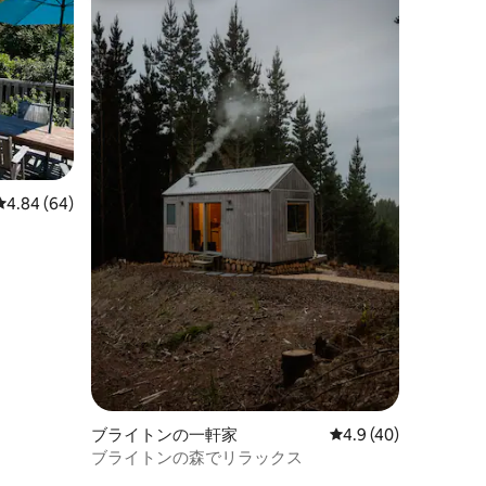
レビュー64件、5つ星中4.84つ星の平均評価
4.84 (64)
ブライトンの一軒家
レビュー40件、5つ星
4.9 (40)
ブライトンの森でリラックス