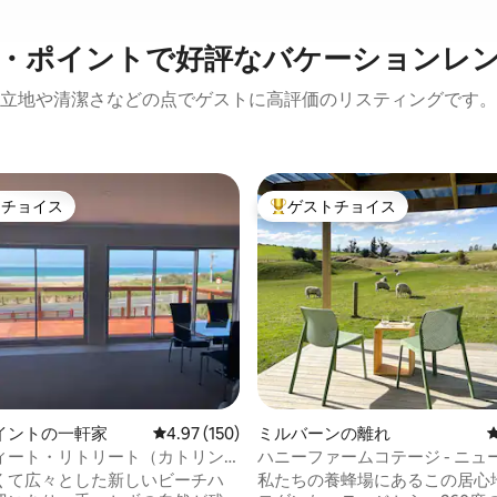
・ポイントで好評なバケーションレ
立地や清潔さなどの点でゲストに高評価のリスティングです。
トチョイス
ゲストチョイス
ゲストチョイスです。
大好評のゲストチョイスです。
4.96つ星の平均評価
イントの一軒家
レビュー150件、5つ星中4.97つ星の平均評価
4.97 (150)
ミルバーンの離れ
ィート・リトリート（カトリン
ハニーファームコテージ - ニュ
カカポイント）
ド、オタゴ
くて広々とした新しいビーチハ
私たちの養蜂場にあるこの居心