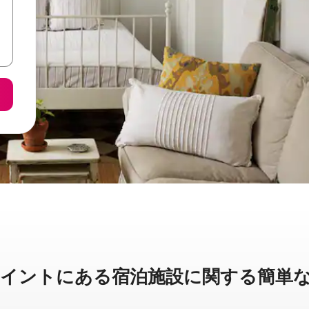
トに⁠あ⁠る宿⁠泊⁠施⁠設⁠に関⁠す⁠る簡⁠単⁠な