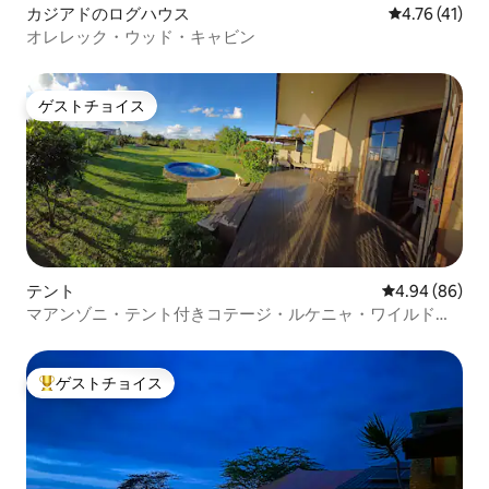
カジアドのログハウス
レビュー41件
4.76 (41)
オレレック・ウッド・キャビン
ゲストチョイス
ゲストチョイス
テント
レビュー86件
4.94 (86)
マアンゾニ・テント付きコテージ・ルケニャ・ワイルドラ
イフ・エステート
ゲストチョイス
大好評のゲストチョイスです。