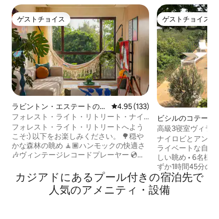
ゲストチョイス
ゲストチョイス
ゲストチョイス
ゲストチョイス
ラビントン・エステートのマ
レビュー133件、5つ星中4.95
4.95 (133)
ンション・アパート
フォレスト・ライト・リトリート・ナイ
ビシルのコテージ
ロビ、ジム、プール
フォレスト・ライト・リトリートへよう
高級3寝室ヴィラ -
こそ:) 以下をお楽しみください。 🌳穏や
ール
ナイロビとアンボ
かな森林の眺め 🧘🏾ハンモックの快適さ
ライベートな自然の
🎶ヴィンテージレコードプレーヤー 💿レ
しい眺め • 6名様宿泊可能 ナ
コードコレクション 🏋🏾‍♀️充実した設備の
ずか1時間45分の
ジム 🏊🏼‍♀️ 温水プール 🎱ビリヤードテーブ
カジアドにあるプール付きの宿泊先で
た、あなただけの
ル 🏓卓球 💼ワーキングスペース 🚀高速
のさえずりとペレ
人気のアメニティ・設備
Wi-Fi 🍿Netflix 🏮アンビエントライト 🅿️
な景色に囲まれて目
駐車場 設備・器具の🍳そろったキッチン
族やグループに最適なLi
🔋完全バックアップ発電機 🧹清掃サービ
人里離れた大自然