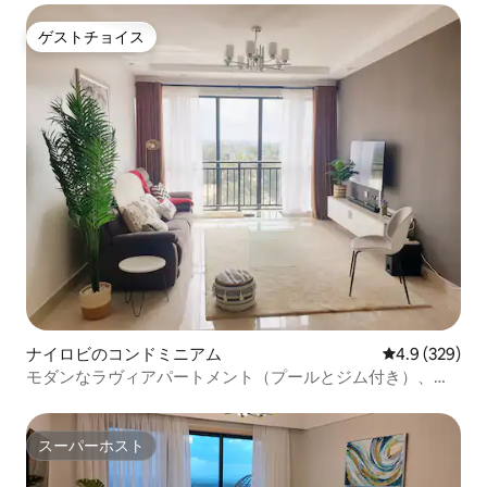
ゲストチョイス
ゲストチョイス
ナイロビのコンドミニアム
レビュー329
4.9 (329)
モダンなラヴィアパートメント（プールとジム付き）、モ
ールと24時間年中無休のスーパーマーケットの近く
スーパーホスト
スーパーホスト