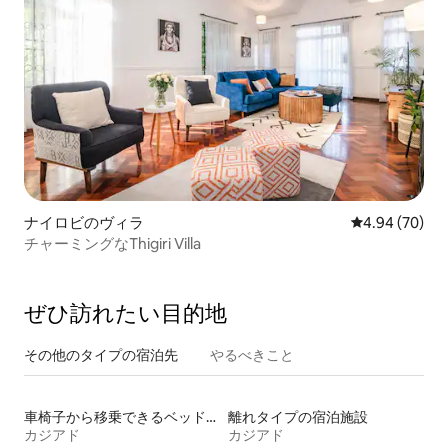
ナイロビのヴィラ
レビュー70件
4.94 (70)
チャーミングなThigiri Villa
ぜひ訪⁠れ⁠た⁠い目⁠的⁠地
その他のタ⁠イ⁠プ⁠の宿⁠泊⁠先
やるべきこと
車椅子から移乗できるベッドがある宿泊施設
離れタイプの宿泊施設
カジアド
カジアド