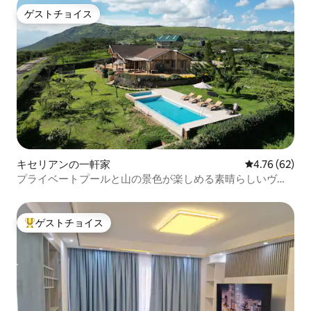
ゲストチョイス
ゲストチョイス
キセリアンの一軒家
レビュー62件
4.76 (62)
プライベートプールと山の景色が楽しめる素晴らしいヴィ
ラ
ゲストチョイス
大好評のゲストチョイスです。