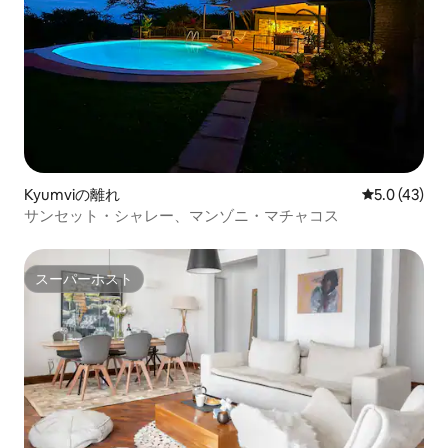
Kyumviの離れ
レビュー43
5.0 (43)
サンセット・シャレー、マンゾニ・マチャコス
スーパーホスト
スーパーホスト