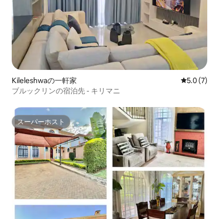
Kileleshwaの一軒家
レビュー7
5.0 (7)
ブルックリンの宿泊先 - キリマニ
スーパーホスト
スーパーホスト