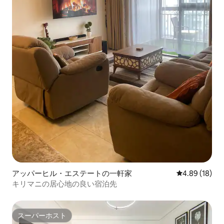
アッパーヒル・エステートの一軒家
レビュー18件
4.89 (18)
キリマニの居心地の良い宿泊先
スーパーホスト
スーパーホスト