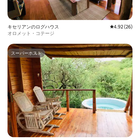
キセリアンのログハウス
レビュー26件
4.92 (26)
オロメット・コテージ
スーパーホスト
スーパーホスト