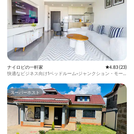
ナイロビの一軒家
レビュー23件
4.83 (23)
快適なビジネス向け1ベッドルーム•ジャンクション・モー
ルまで徒歩
スーパーホスト
スーパーホスト