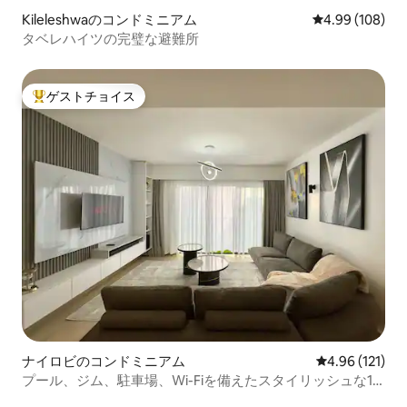
Kileleshwaのコンドミニアム
レビュー108件
4.99 (108)
タベレハイツの完璧な避難所
ゲストチョイス
大好評のゲストチョイスです。
ナイロビのコンドミニアム
レビュー121件
4.96 (121)
プール、ジム、駐車場、Wi-Fiを備えたスタイリッシュな1
ベッドルームコンドミニアム