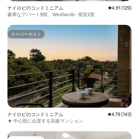
ナイロビのコンドミニアム
レビュー129件
4.91 (129)
豪華なアパート9階、Westlands - 寝室2室
スーパーホスト
スーパーホスト
ナイロビのコンドミニアム
レビュー143件
4.79 (143)
★ 中心部に位置する高級マンション