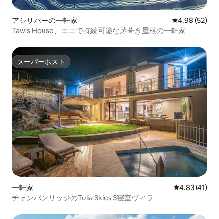
アシリバーの一軒家
レビュー52件
4.98 (52)
Taw's House、エコで持続可能な茅葺き屋根の一軒家
スーパーホスト
スーパーホスト
一軒家
レビュー41件
4.83 (41)
チャンパンリッジのTulia Skies 3寝室ヴィラ