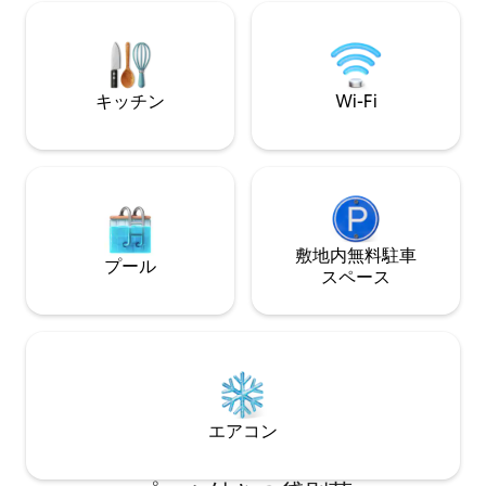
ス 🔑セルフチェックイン その他いろいろ
融合した宿泊施設
緑を愛する人、芸術や音楽を愛する人、
プランのリビング
出張者、そしてロマンチックな逃避を求
い薪ストーブ、プ
めるカップルのために設計された、ミッ
部に自然に融け込んでい
ドセンチュリーの静かな隠れ家。 ご予約
ライベートな空間
キッチン
Wi-Fi
は今すぐ
ドで、夕方は暖炉
下で過ごしましょ
敷地内無料駐⁠車
プール
ス⁠ペ⁠ー⁠ス
エアコン