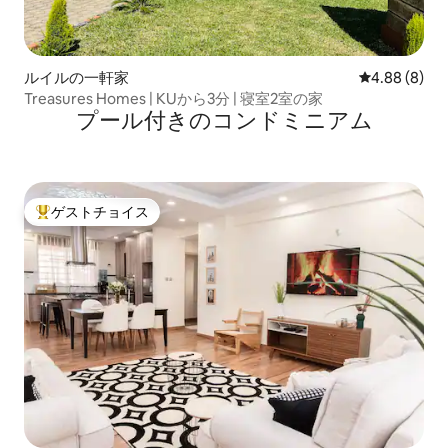
ルイルの一軒家
レビュー8件
4.88 (8)
Treasures Homes | KUから3分 | 寝室2室の家
プール付きのコンドミニアム
ゲストチョイス
大好評のゲストチョイスです。