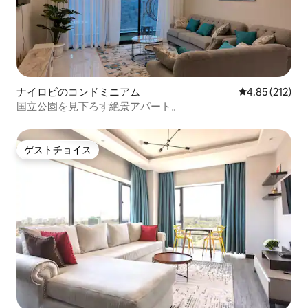
ナイロビのコンドミニアム
レビュー212件
4.85 (212)
国立公園を見下ろす絶景アパート。
ゲストチョイス
ゲストチョイス