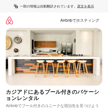
コ
一部の情報は自動翻訳されています。
原文を表示
ン
テ
ン
Airbnbでホスティング
ツ
に
ス
キ
ッ
プ
カジアドにあるプール付きのバケーシ
ョンレンタル
Airbnbでプール付きのユニークな宿泊先を見つけよう