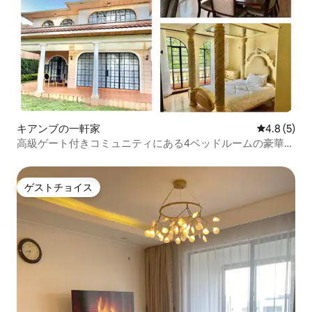
キアンブの一軒家
レビュー5
4.8 (5)
高級ゲート付きコミュニティにある4ベッドルームの豪華ヴ
ィラ
ゲストチョイス
ゲストチョイス