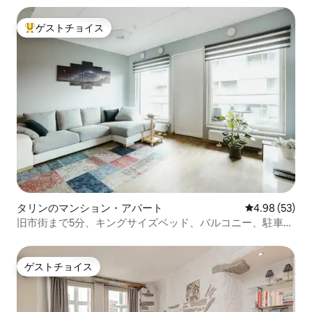
ゲストチョイス
大好評のゲストチョイスです。
タリンのマンション・アパート
レビュー53件
4.98 (53)
旧市街まで5分、キングサイズベッド、バルコニー、駐車場
（1日6ユーロ）
ゲストチョイス
ゲストチョイス