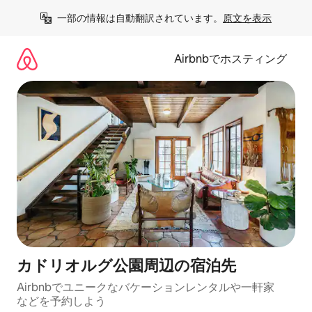
コ
一部の情報は自動翻訳されています。
原文を表示
ン
テ
ン
Airbnbでホスティング
ツ
に
ス
キ
ッ
プ
カドリオルグ公園⁠周⁠辺⁠の宿⁠泊⁠先
Airbnbでユニークなバ⁠ケ⁠ー⁠シ⁠ョ⁠ンレ⁠ン⁠タ⁠ルや一⁠軒⁠家
な⁠ど⁠を予⁠約⁠し⁠よ⁠う