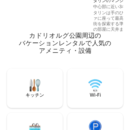
タリンのマンショ
ッドがあり、2つ目の寝室には160 cmの
ト
中心部に近い3名
クイーンサイズベッドがあります。
タリンは手のひら
ァに座って最高の
街を探索する準備をし
の部屋に天井まで
カドリオルグ公園⁠周⁠辺⁠の
す。暑さを心配す
カーテンは完全に
バ⁠ケ⁠ー⁠シ⁠ョ⁠ン⁠レ⁠ン⁠タ⁠ル⁠で人⁠気⁠の
も素敵な美容のた
ア⁠メ⁠ニ⁠テ⁠ィ⁠・⁠設⁠備
ただけます。 ソング・フェスティバル・
グラウンドとカレ
徒歩すぐです。 完璧な休暇に必要なすべ
てのものが揃っています。 
消して、風呂から
さい。感動するこ
キッチン
Wi-Fi