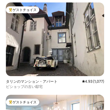
ゲストチョイス
大好評のゲストチョイスです。
タリンのマンション・アパート
レビュー1,077
4.93 (1,077)
ビショップの古い邸宅
ゲストチョイス
大好評のゲストチョイスです。