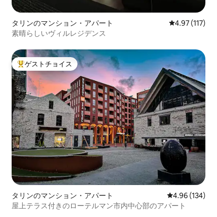
タリンのマンション・アパート
レビュー117
4.97 (117)
素晴らしいヴィルレジデンス
ゲストチョイス
大好評のゲストチョイスです。
タリンのマンション・アパート
レビュー134件
4.96 (134)
屋上テラス付きのローテルマン市内中心部のアパート