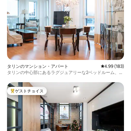
タリンのマンション・アパート
レビュー183件
4.99 (183)
タリンの中心部にあるラグジュアリーな2ベッドルーム、旧
市街110 m
ゲストチョイス
大好評のゲストチョイスです。