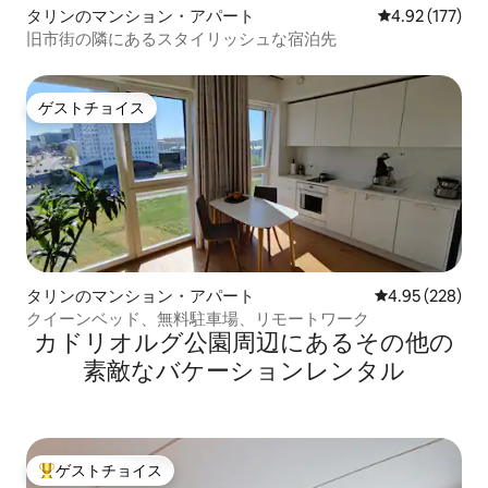
タリンのマンション・アパート
レビュー177件
4.92 (177)
旧市街の隣にあるスタイリッシュな宿泊先
ゲストチョイス
ゲストチョイス
タリンのマンション・アパート
レビュー228件
4.95 (228)
クイーンベッド、無料駐車場、リモートワーク
カドリオルグ公園⁠周⁠辺⁠に⁠あ⁠るそ⁠の⁠他⁠の
素⁠敵⁠なバ⁠ケ⁠ー⁠シ⁠ョ⁠ン⁠レ⁠ン⁠タ⁠ル
ゲストチョイス
大好評のゲストチョイスです。