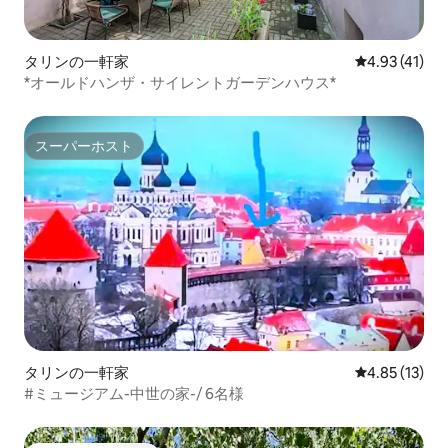
タリンの一軒家
レビュー41件
4.93 (41)
*オールドハンザ・サイレントガーデンハウス*
スーパーホスト
スーパーホスト
タリンの一軒家
レビュー13件
4.85 (13)
#ミュージアム-中世の家-/ 6名様