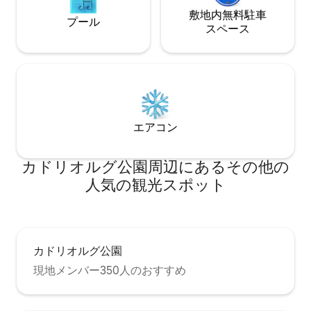
敷地内無料駐⁠車
プール
ス⁠ペ⁠ー⁠ス
エアコン
カドリオルグ公園⁠周⁠辺⁠に⁠あ⁠るそ⁠の⁠他⁠の
人⁠気⁠の観⁠光⁠ス⁠ポ⁠ッ⁠ト
カドリオルグ公園
現地メンバー350人のおすすめ