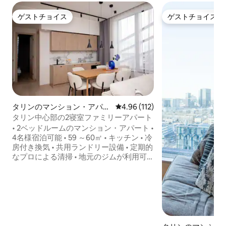
ゲストチョイス
ゲストチョイス
ゲストチョイス
ゲストチョイス
タリンのマンション・アパー
レビュー112件、5つ星中4.96
4.96 (112)
ト
タリン中心部の2寝室ファミリーアパート
• 2ベッドルームのマンション・アパート •
4名様宿泊可能 • 59 ～60㎡ • キッチン • 冷
房付き換気 • 共用ランドリー設備 • 定期的
なプロによる清掃 • 地元のジムが利用可
能 • ヨガマット＆オンラインヨガスタジ
オへのアクセスが含まれています • 非接
触アクセス • アーリーチェックインとレ
イトチェックアウトは追加料金がかかり
ます • 高速Wi-Fi • スマートテレビ • 無料の
荷物預かりサービス • ベビーベッドあり
アパートには幅180 cmのキングサイズベ