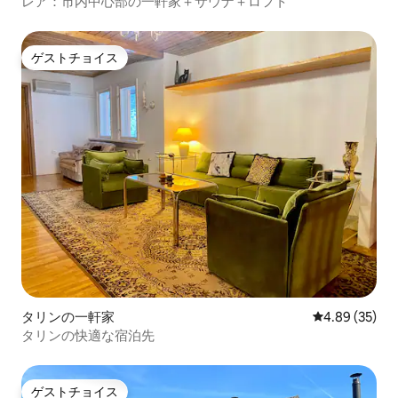
レア：市内中心部の一軒家＋サウナ＋ロフト
ゲストチョイス
ゲストチョイス
タリンの一軒家
レビュー35件
4.89 (35)
タリンの快適な宿泊先
ゲストチョイス