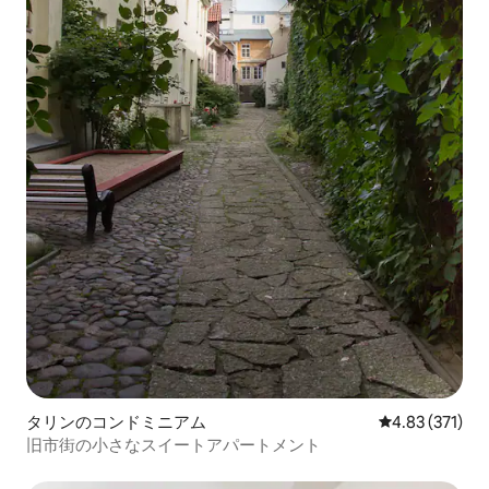
タリンのコンドミニアム
レビュー371件
4.83 (371)
旧市街の小さなスイートアパートメント