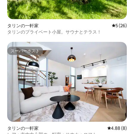
タリンの一軒家
レビュー2
5 (26)
タリンのプライベート小屋。サウナとテラス！
スーパーホスト
スーパーホスト
タリンの一軒家
レビュー8件
4.88 (8)