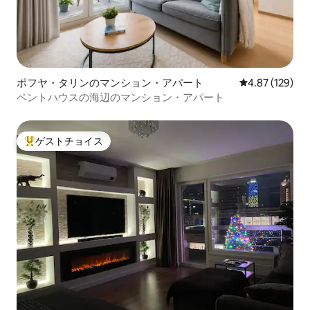
ポフヤ・タリンのマンション・アパート
レビュー129件
4.87 (129)
ペントハウスの海辺のマンション・アパート
ゲストチョイス
大好評のゲストチョイスです。