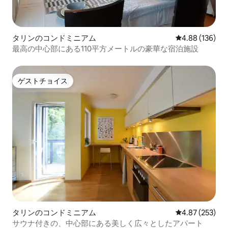
タリンのコンドミニアム
レビュー136件
4.88 (136)
最高の中心部にある110平方メートルの豪華な宿泊施設
ゲストチョイス
ゲストチョイス
タリンのコンドミニアム
レビュー253件
4.87 (253)
サウナ付きの、中心部にある美しく広々としたアパート