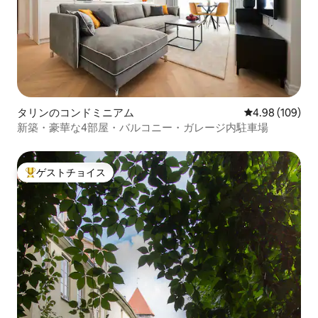
タリンのコンドミニアム
レビュー109件
4.98 (109)
新築・豪華な4部屋・バルコニー・ガレージ内駐車場
ゲストチョイス
大好評のゲストチョイスです。