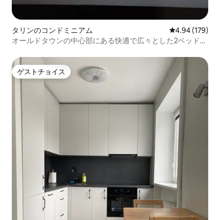
タリンのコンドミニアム
レビュー179件
4.94 (179)
オールドタウンの中心部にある快適で広々とした2ベッドル
ームのアパート
ゲストチョイス
ゲストチョイス