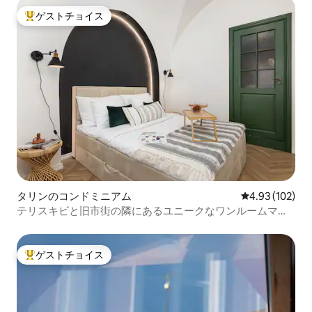
ゲストチョイス
大好評のゲストチョイスです。
タリンのコンドミニアム
レビュー102件
4.93 (102)
テリスキビと旧市街の隣にあるユニークなワンルームマン
ション
ゲストチョイス
大好評のゲストチョイスです。