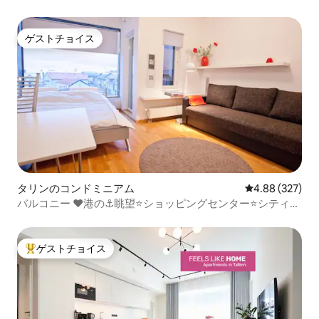
ゲストチョイス
ゲストチョイス
タリンのコンドミニアム
レビュー327件
4.88 (327)
バルコニー ❤️港の⚓️眺望⭐️ショッピングセンター⭐️シティセ
ンター
ゲストチョイス
大好評のゲストチョイスです。