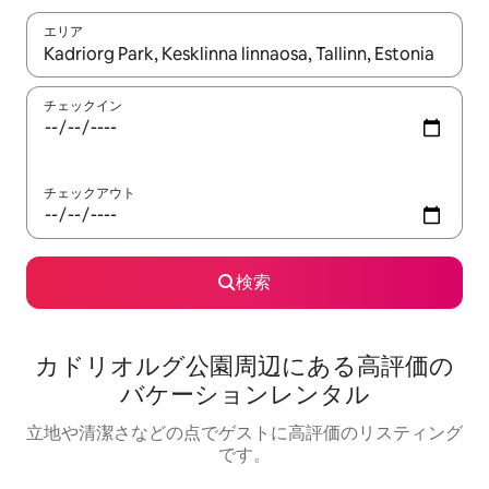
エリア
検索結果が表示されたら、上下の矢印キーを使って移動するか、
チェックイン
チェックアウト
検索
カドリオルグ公園⁠周⁠辺⁠に⁠あ⁠る高⁠評⁠価⁠の
バ⁠ケ⁠ー⁠シ⁠ョ⁠ン⁠レ⁠ン⁠タ⁠ル
立地や清潔さなどの点でゲストに高評価のリスティング
です。