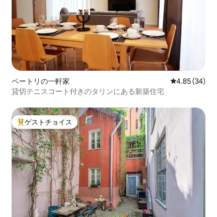
ペートリの一軒家
レビュー34件
4.85 (34)
貸切テニスコート付きのタリンにある新築住宅
ゲストチョイス
大好評のゲストチョイスです。