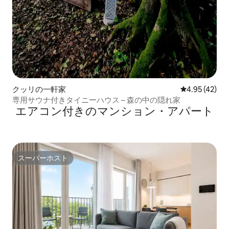
クッリの一軒家
レビュー42件
4.95 (42)
専用サウナ付きタイニーハウス – 森の中の隠れ家
エアコン付きのマンション・アパート
スーパーホスト
スーパーホスト