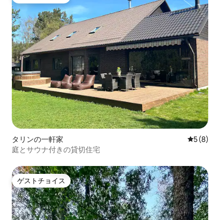
ゲストチョイス
タリンの一軒家
レビュー
5 (8)
庭とサウナ付きの貸切住宅
ゲストチョイス
ゲストチョイス