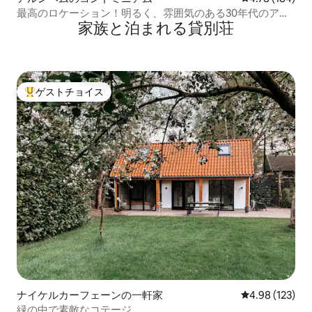
最高のロケーション！明るく、雰囲気のある30年代のアパ
家族と泊まれる貸別荘
ート
ゲストチョイス
大好評のゲストチョイスです。
ナイケルカーフェーンの一軒家
レビュー123件
4.98 (123)
緑の中で素敵なコテージ。