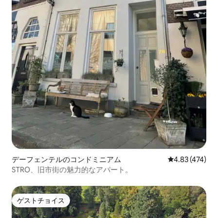
デーフェンテルのコンドミニアム
レビュー474件
4.83 (474)
STRO、旧市街の魅力的なアパート。
ゲストチョイス
ゲストチョイス