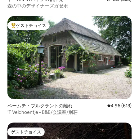
森の中のデザイナーズガゼボ
ゲストチョイス
大好評のゲストチョイスです。
ベームテ・ブルクラントの離れ
レビュー613件
4.96 (613)
'T Veldhoentje - B&B/会議室/別荘
ゲストチョイス
ゲストチョイス