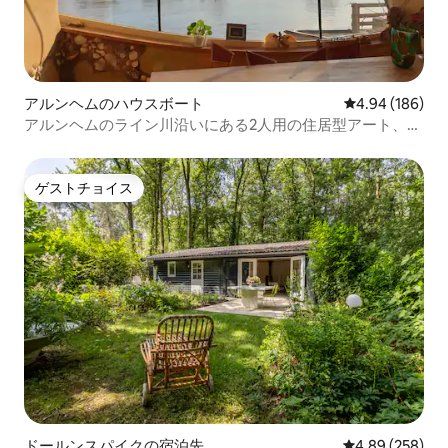
アルンヘムのハウスボート
レビュー186件
4.94 (186)
アルンヘムのライン川沿いにある2人用の住居型アート、ガ
ウディ
ゲストチョイス
ゲストチョイス
ドールンスパイクの宿泊先
レビュー258件
4.89 (258)