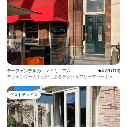
デーフェンテルのコンドミニアム
レビュー173件
4.89 (173)
デヴェンダーの中心部にあるラグジュアリーアパートメン
ト
ゲストチョイス
ゲストチョイス