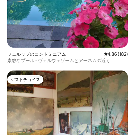
フェルップのコンドミニアム
レビュー182件
4.86 (182)
素敵なプール - ヴェルウェゾームとアーネムの近く
ゲストチョイス
ゲストチョイス