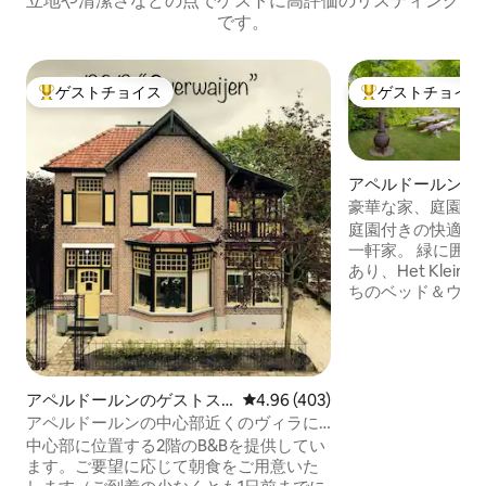
立地や清潔さなどの点でゲストに高評価のリスティング
です。
ゲストチョイス
ゲストチョイス
大好評のゲストチョイスです。
大好評のゲストチ
アペルドールンの
豪華な家、庭園+
庭園付きの快適で
一軒家。 緑に囲まれながら街の中心部に
あり、Het Klein
ちのベッド＆ウェ
にあるGrote K
す。 快適な家具
た設備。 Het Kle
ある大きなプライベ
平方メートル）が
アペルドールンのゲストス
レビュー403件、5つ星中4.96
4.96 (403)
は、大きなジャグ
イート
アペルドールンの中心部近くのヴィラに
えた庭のバスハウス
あるプライベートゲストスイート
中心部に位置する2階のB&Bを提供してい
プライバシー。ジ
ます。ご要望に応じて朝食をご用意いた
や庭園まで、すべ