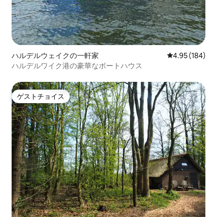
ハルデルウェイクの一軒家
レビュー184件
4.95 (184)
ハルデルワイク港の豪華なボートハウス
ゲストチョイス
ゲストチョイス