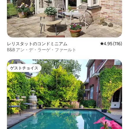
レリスタットのコンドミニアム
レビュー116件
4.95 (116)
B&B アン・デ・ラーゲ・ファールト
ゲストチョイス
ゲストチョイス