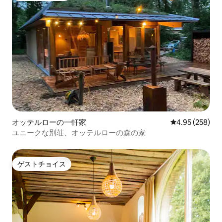
オッテルローの一軒家
レビュー258件
4.95 (258)
ユニークな別荘、オッテルローの森の家
ゲストチョイス
ゲストチョイス