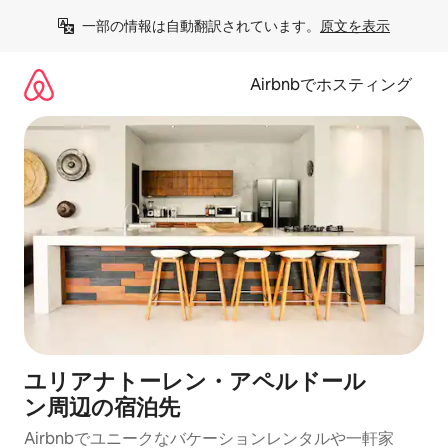
コ
一部の情報は自動翻訳されています。
原文を表示
ン
テ
ン
Airbnbでホスティング
ツ
に
ス
キ
ッ
プ
ユリアナトーレン・アペルドール
ン⁠周⁠辺⁠の宿⁠泊⁠先
Airbnbでユニークなバ⁠ケ⁠ー⁠シ⁠ョ⁠ンレ⁠ン⁠タ⁠ルや一⁠軒⁠家