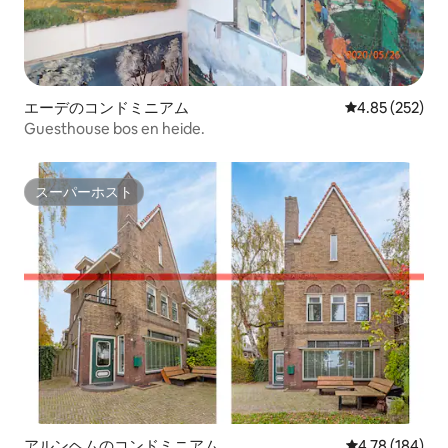
エーデのコンドミニアム
レビュー252件
4.85 (252)
Guesthouse bos en heide.
スーパーホスト
スーパーホスト
アルンヘムのコンドミニアム
レビュー184件
4.78 (184)