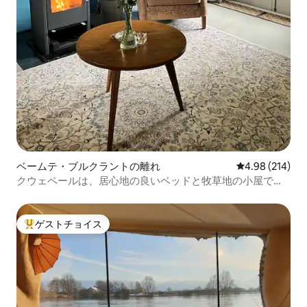
ベームテ・ブルクラントの離れ
レビュー214件
4.98 (214)
クウェペールは、居心地の良いベッドと牧草地の小屋で
す。
ゲストチョイス
大好評のゲストチョイスです。