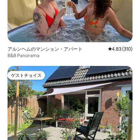
アルンヘムのマンション・アパート
レビュー310件
4.83 (310)
B&B Panorama
ゲストチョイス
ゲストチョイス