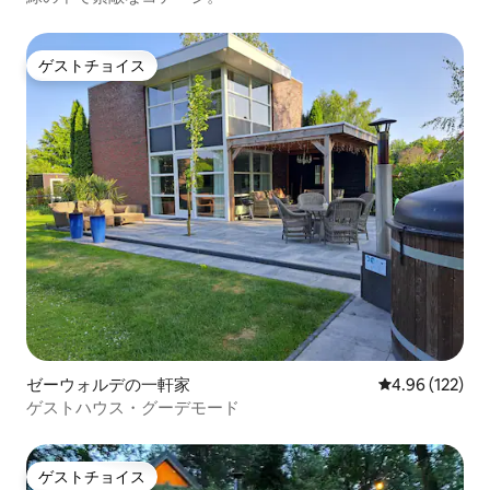
ゲストチョイス
ゲストチョイス
ゼーウォルデの一軒家
レビュー122件
4.96 (122)
ゲストハウス・グーデモード
ゲストチョイス
ゲストチョイス