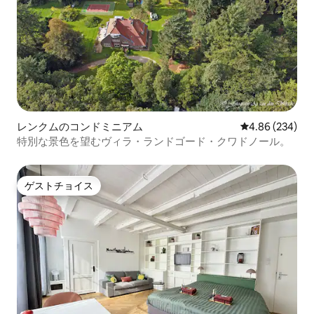
レンクムのコンドミニアム
レビュー234件
4.86 (234)
特別な景色を望むヴィラ・ランドゴード・クワドノール。
ゲストチョイス
ゲストチョイス