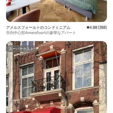
アメルスフォールトのコンドミニアム
レビュー358件
4.88 (358)
市内中心部Amersfoortの豪華なアパート
スーパーホスト
スーパーホスト