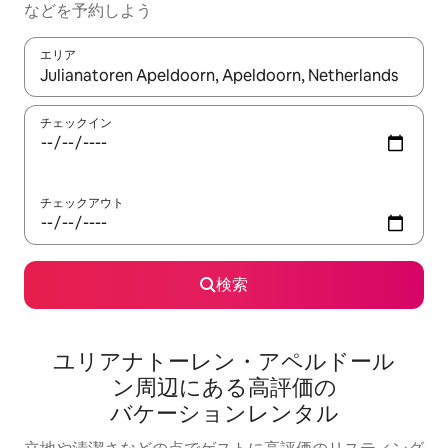
な⁠ど⁠を予⁠約⁠し⁠よ⁠う
エリア
検索結果が表示されたら、上下の矢印キーを使って移動するか、
チェックイン
チェックアウト
検索
ユリアナトーレン・アペルドール
ン⁠周⁠辺⁠に⁠あ⁠る高⁠評⁠価⁠の
バ⁠ケ⁠ー⁠シ⁠ョ⁠ン⁠レ⁠ン⁠タ⁠ル