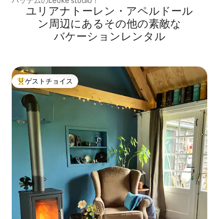
ハッテムのLeuke studio！
ユリアナトーレン・アペルドール
ン⁠周⁠辺⁠に⁠あ⁠るそ⁠の⁠他⁠の素⁠敵⁠な
バ⁠ケ⁠ー⁠シ⁠ョ⁠ン⁠レ⁠ン⁠タ⁠ル
ゲストチョイス
大好評のゲストチョイスです。