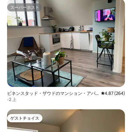
スーパーホスト
スーパーホスト
ビネンスタッド・ザウドのマンション・アパ
レビュー264件
4.87 (264)
ート
-2 上
ゲストチョイス
ゲストチョイス