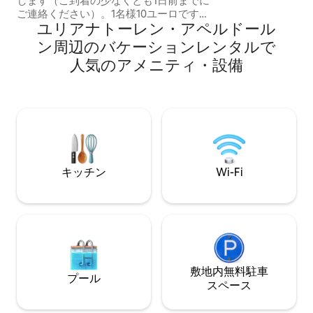
します（ご到着の少なくとも1日前までに
のです。
ご連絡ください）。1名様10ユーロです。
ユリアナトーレン・アペルドール
階段を通って美しいベランダにつながる
専用の入り口、座席スペースのある広々
ン⁠周⁠辺⁠のバ⁠ケ⁠ー⁠シ⁠ョ⁠ン⁠レ⁠ン⁠タ⁠ル⁠で
とした明るい寝室、隣接する広々とした
人⁠気⁠のア⁠メ⁠ニ⁠テ⁠ィ⁠・⁠設⁠備
バスルーム。 中心部、駅、公共交通機
関、さまざまな店舗、飲食店まで1km。
ヘット・ロー宮殿、アペンヘウル、ジュ
リアナトーレン、オルフェウス、オムニ
スポーツ、テルメン・ブッスロー、クロ
ーンドメインの近く。さまざまなハイキ
ングコースやサイクリングコースがある
フェルウェの美しい自然。
キッチン
Wi-Fi
敷地内無料駐⁠車
プール
ス⁠ペ⁠ー⁠ス