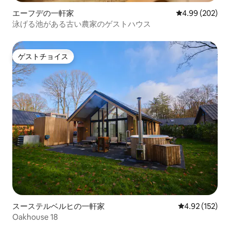
エーフデの一軒家
レビュー202件
4.99 (202)
泳げる池がある古い農家のゲストハウス
ゲストチョイス
ゲストチョイス
スーステルベルヒの一軒家
レビュー152件
4.92 (152)
Oakhouse 18