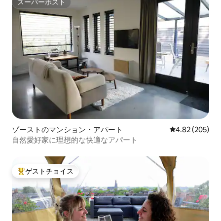
スーパーホスト
スーパーホスト
ゾーストのマンション・アパート
レビュー205件
4.82 (205)
自然愛好家に理想的な快適なアパート
ゲストチョイス
大好評のゲストチョイスです。