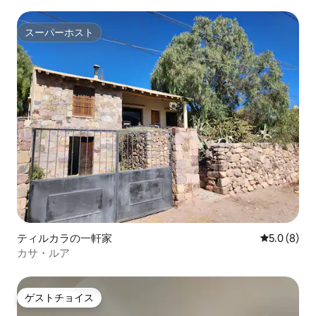
スーパーホスト
スーパーホスト
ティルカラの一軒家
レビュー8
5.0 (8)
カサ・ルア
ゲストチョイス
ゲストチョイス