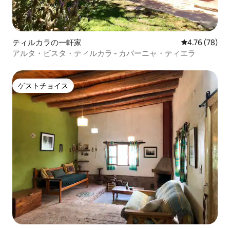
ティルカラの一軒家
レビュー78件
4.76 (78)
アルタ・ビスタ・ティルカラ - カバーニャ・ティエラ
ゲストチョイス
ゲストチョイス