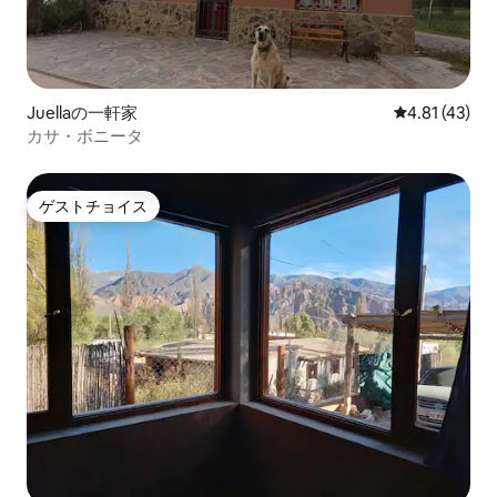
Juellaの一軒家
レビュー43件
4.81 (43)
カサ・ボニータ
ゲストチョイス
ゲストチョイス