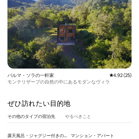
パルマ・ソラの一軒家
レビュー25件
4.92 (25)
モンテリザーブの自然の中にあるモダンなヴィラ
ぜひ訪⁠れ⁠た⁠い目⁠的⁠地
その他のタ⁠イ⁠プ⁠の宿⁠泊⁠先
やるべきこと
露天風呂・ジャグジー付きの宿泊施設
マンション・アパート