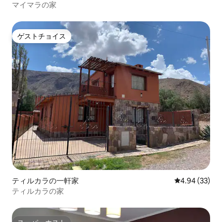
マイマラの家
ゲストチョイス
ゲストチョイス
ティルカラの一軒家
レビュー33件
4.94 (33)
ティルカラの家