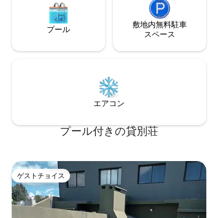
敷地内無料駐⁠車
プール
ス⁠ペ⁠ー⁠ス
エアコン
プール付きの貸別荘
ゲストチョイス
ゲストチョイス