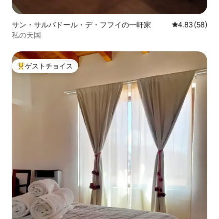
サン・サルバドール・デ・フフイの一軒家
レビュー58件
4.83 (58)
私の天国
ゲストチョイス
大好評のゲストチョイスです。