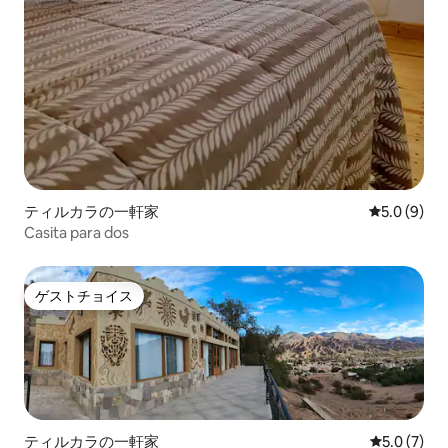
ティルカラの一軒家
レビュー9
5.0 (9)
Casita para dos
ゲストチョイス
ゲストチョイス
ティルカラの一軒家
レビュー7
5.0 (7)