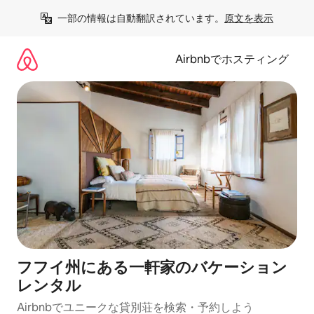
コ
一部の情報は自動翻訳されています。
原文を表示
ン
テ
ン
Airbnbでホスティング
ツ
に
ス
キ
ッ
プ
フフイ州にある一軒家のバケーション
レンタル
Airbnbでユニークな貸別荘を検索・予約しよう