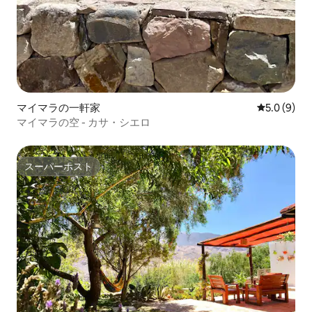
マイマラの一軒家
レビュー9
5.0 (9)
マイマラの空 - カサ・シエロ
スーパーホスト
スーパーホスト