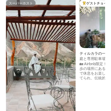
スーパーホスト
ゲストチョイス
スーパーホスト
大好評のゲストチ
ティルカラの一軒
庭と専用駐車場の
🏡 Airbnb限定！ 教会、広場、市場から数
歩の場所にある素
で休息をお楽しみください
てられ、伝統的な
たこの家は、地元
る快適さを兼ね備
れ、設備が充実しています
渓谷を散策した後
キッチン、セント
び楽しむのに理想
リラックスしてく