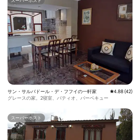
スーパーホスト
スーパーホスト
サン・サルバドール・デ・フフイの一軒家
レビュー42件
4.88 (42)
グレースの家。2寝室、パティオ、バーベキュー
スーパーホスト
スーパーホスト