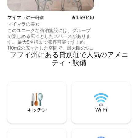
す。
マイマラの一軒家
レビュー45件、5つ星中4.69
4.69 (45)
マイマラの美女
このユニークな宿泊施設には、グループ
で楽しめる広々としたスペースがありま
す。 最大5名様まで収容可能です！約
110m2の広々とした空間で、最大限の快
フフイ州にある貸別荘で人気のアメニ
適さを提供します。 ダブルルームとトリ
プルルームの2つの客室には、それぞれ電
ティ・設備
気暖房が備わっています。 2つのバスルー
ム、1つはフルサイズ、もう1つはトイ
レ。 設備の整ったキッチンと朝食用バー
カウンター。 大きな窓とサラマンダ（薪
の提供は含まれていません）を備えた
広々としたリビングルーム。 バーベキュ
ーグリルとパーゴラテラスを備えた広々
としたギャラリー。パレタ・デル・ピン
キッチン
Wi-Fi
トールの麓。