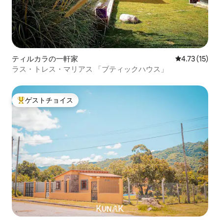
ティルカラの一軒家
レビュー15件
4.73 (15)
ラス・トレス・マリアス 「ブティックハウス」
ゲストチョイス
大好評のゲストチョイスです。