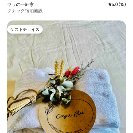
ヤラの一軒家
レビュー15
5.0 (15)
クナック宿泊施設
ゲストチョイス
ゲストチョイス