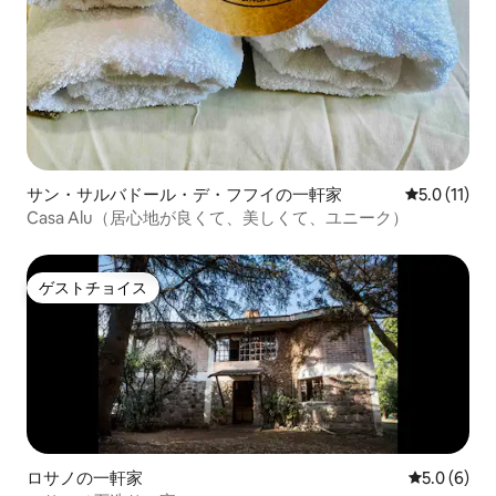
サン・サルバドール・デ・フフイの一軒家
レビュー11
5.0 (11)
Casa Alu（居心地が良くて、美しくて、ユニーク）
ゲストチョイス
ゲストチョイス
ロサノの一軒家
レビュー6
5.0 (6)