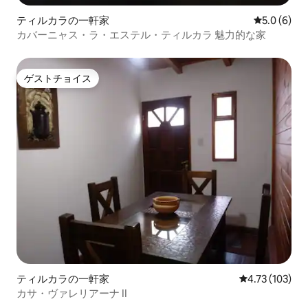
ティルカラの一軒家
レビュー6
5.0 (6)
カバーニャス・ラ・エステル・ティルカラ 魅力的な家
ゲストチョイス
ゲストチョイス
ティルカラの一軒家
レビュー103件
4.73 (103)
カサ・ヴァレリアーナ II