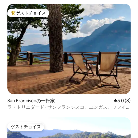
ゲストチョイス
大好評のゲストチョイスです。
San Franciscoの一軒家
レビュー8
5.0 (8)
ラ・トリニダード · サンフランシスコ、ユンガス、フフイの
一軒家
ゲストチョイス
ゲストチョイス