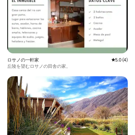
ロサノの一軒家
レビュー4
5.0 (4)
丘陵を望むロサノの田舎の家。