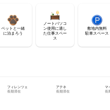
ノートパソコ
ペットと一緒
ン使用に適し
敷地内無料
に泊まろう
た仕事スペー
駐⁠車ス⁠ペ⁠ー⁠ス
ス
フィレンツェ
アテネ
マ
長期滞在
長期滞在
長