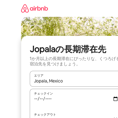
コ
ン
テ
ン
ツ
に
ス
キ
ッ
Jopalaの長期滞在先
プ
1か月以上の長期滞在にぴったりな、くつろげ
宿泊先を見つけましょう。
エリア
検索結果が表示されたら、上下の矢印キーを使っ
チェックイン
チェックアウト