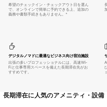
希望のチェックイン・チェックアウト日を選ん
で、オンラインで簡単に予約できる上、追加の
義務や書類手続きもありません。*
デジタルノマド⁠に最⁠適⁠なビ⁠ジ⁠ネ⁠ス⁠向⁠け宿⁠泊⁠施⁠設
出張の多いプロフェッショナルには、高速Wi-
Fiと仕事専用スペースを備えた長期滞在先がお
すすめです。
長期滞在に人気のアメニティ・設備