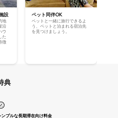
施⁠設
ペット同⁠伴OK
的地
ペットと一緒に旅行できるよ
崖沿
う、ペットと泊まれる宿泊先
ハウ
を見つけましょう。
した
特徴
特⁠典
シンプルな長期滞在向け料金