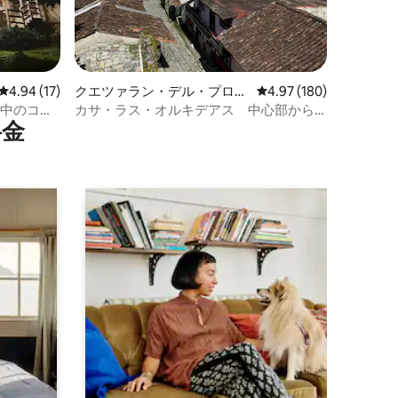
レビュー17件、5つ星中4.94つ星の平均評価
4.94 (17)
クエツァラン・デル・プログ
レビュー180件、5つ星
4.97 (180)
レソ・セントロの一軒家
の中のコー
カサ・ラス・オルキデアス 中心部から2
⁠金
ブロック 2室/7名