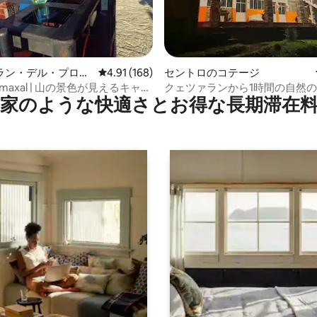
中4.9つ星の平均評価
ラン・デル・プログ
レビュー168件、5つ星中4.91つ星の平均評価
4.91 (168)
セントロのコテージ
民家
ctimaxal | 山の景色が見えるキャビ
クェツァランから1時間の自然
家のような快⁠適⁠さ⁠とお⁠得⁠な長⁠期⁠滞⁠在料
ナー