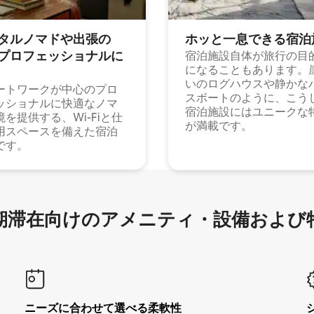
タルノマドや出⁠張⁠の
ホッと一⁠息⁠で⁠き⁠る宿⁠泊
⁠ロ⁠フ⁠ェ⁠ッ⁠シ⁠ョ⁠ナ⁠ル⁠に
宿泊施設自体が旅行の目
になることもあります。
いのログハウスや静かな
ートワークが中心のプロ
スボートのように、こう
ッショナルに快適なノマ
宿泊施設にはユニークな
境を提供する、Wi-Fiと仕
が満載です。
用スペースを備えた宿泊
です。
滞在向け⁠のア⁠メ⁠ニ⁠テ⁠ィ⁠・設⁠備⁠および
ニーズに合わせて選べる柔軟性