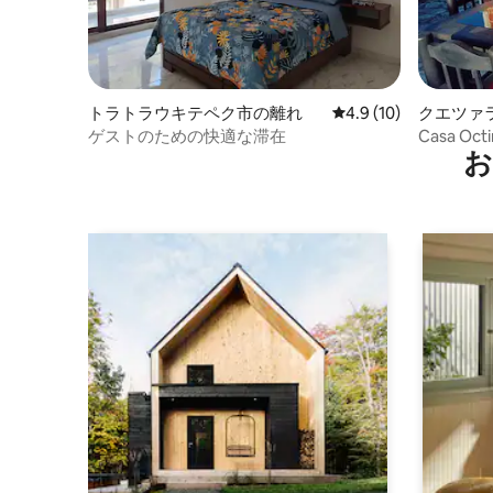
トラトラウキテペク市の離れ
レビュー10件、5つ星
4.9 (10)
クエツァ
レソの古
ゲストのための快適な滞在
Casa O
お
ン