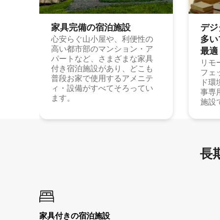
家具完備の宿⁠泊⁠施⁠設
デジ
多⁠いプ
心安らぐ山小屋や、利便性の
高い都市部のマンション・ア
最⁠適
パートなど、さまざまな家具
リモ
付き宿泊施設があり、どこも
フェ
普段お家で使用するアメニテ
ド環
ィ・設備がすべてそろってい
事専
ます。
施設
長期
家具付き⁠の宿⁠泊⁠施⁠設