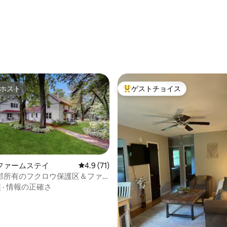
ホスト
ゲストチョイス
ホスト
大好評のゲストチョイスです。
ファームステイ
レビュー71件、5つ星中4.9つ星の平均評価
4.9 (71)
郡所有のフクロウ保護区＆ファ
4.98つ星の平均評価
ス
族
·
情報の正確さ