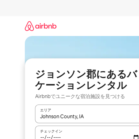
コ
ン
テ
ン
ツ
に
ス
キ
ッ
プ
ジョンソン郡にあるバ
ケーションレンタル
Airbnbでユニークな宿泊施設を見つける
エリア
検索結果が表示されたら、上下の矢印キーを使っ
チェックイン