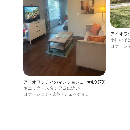
アイオワ
小川のそ
ロケーシ
アイオワシティのマンション・
レビュー79件、5つ星
4.9 (79)
アパート
キニック・スタジアムに近い
ロケーション
·
家族
·
チェックイン