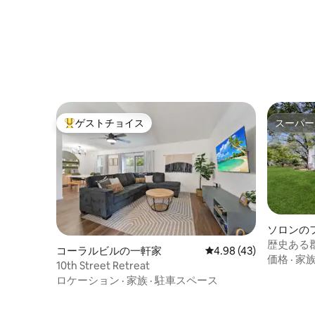
ゲストチョイス
スーパー
大好評のゲストチョイスです。
スーパー
ソロンの
歴史ある
コーラルビルの一軒家
レビュー43件、5つ星中
4.98 (43)
ームハウ
価格
·
家
10th Street Retreat
ロケーション
·
家族
·
駐車スペース