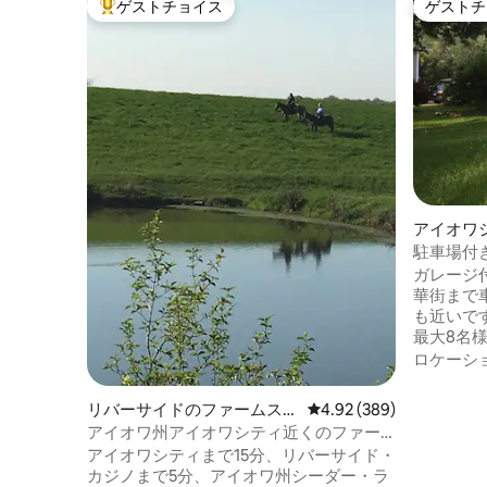
ゲストチョイス
ゲストチ
大好評のゲストチョイスです。
ゲストチ
アイオワ
駐車場付
ベッドル
ガレージ
華街まで
も近いです。 柔軟な寝具の
最大8名
のベッド
ロケーシ
フルベッ
宿泊いただけます。
リバーサイドのファームステ
レビュー389件、5つ星中
4.92 (389)
アマット
イ
アイオワ州アイオワシティ近くのファー
用いただけます。 堅
ムステイ
アイオワシティまで15分、リバーサイド・
リルを備
カジノまで5分、アイオワ州シーダー・ラ
なフルキ