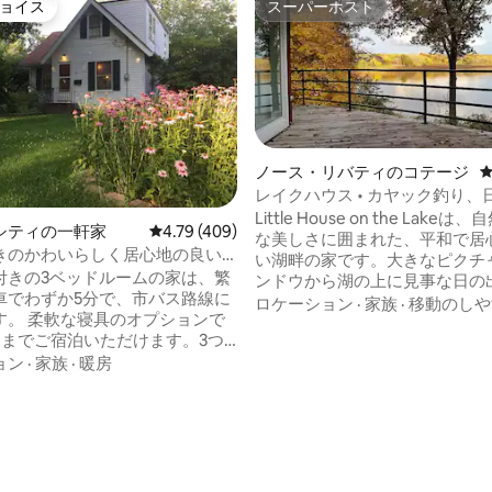
ョイス
スーパーホスト
ョイス
スーパーホスト
ノース・リバティのコテージ
レイクハウス • カヤック釣り、
き火
Little House on the Lake
シティの一軒家
レビュー409件、5つ星中4.79つ星の平均評価
4.79 (409)
な美しさに囲まれた、平和で居
きのかわいらしく居心地の良い3
い湖畔の家です。大きなピクチ
ームの家
付きの3ベッドルームの家は、繁
ンドウから湖の上に見事な日の
車でわずか5分で、市バス路線に
ながら目を覚まし、ゆっくりと
ロケーション
·
家族
·
移動のしや
オプションで
を過ごしましょう。デッキでリ
様までご宿泊いただけます。3つ
したり、カヤックやパドルボー
ルームにはクイーンベッド1台と
ョン
·
家族
·
暖房
んだり、水と森の静かなリズム
ド3台があり、最大8名様までご
だりして過ごしてください。フ
 クイーンサイズのエ
やカップル、そしてゆっくりと
4.92つ星の平均評価
レスがあるので、2名様でもご利
スして再びつながりたいとお考
木の床、デッキとグ
ぴったりな、リラックスしたり
えたフェンス付きの裏庭、小さ
ヤーピットの周りに集まったり
ッチン。ダイニングテーブルは6
代を超越したレイクハウスのよ