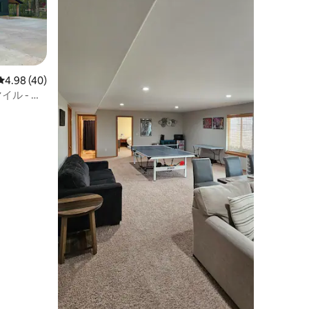
レビュー40件、5つ星中4.98つ星の平均評価
4.98 (40)
イル - カ