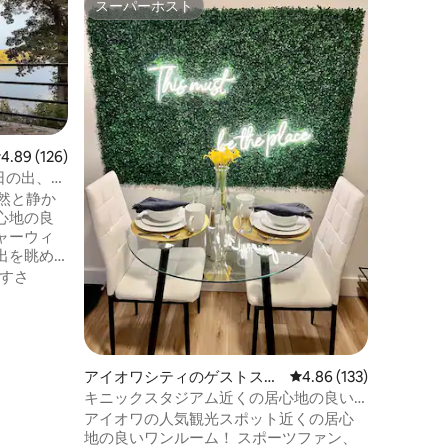
スーパーホスト
ゲスト
スーパーホスト
ゲスト
屋
暖炉とデ
ムのタウ
こちらの
んびりとおく
ベッドル
ウスで、
ン/フル
家族
·
価
ース、フ
炉、ガレ
レビュー126件、5つ星中4.89つ星の平均評価
4.89 (126)
があります。 キニックスタ
日の出、た
バーホー
は、自然と静か
ナ、コー
心地の良
学病院か
ャーウィ
り、便利です。 シダー
出を眺め
か18マイルです。 
した日々
すさ
ショッピ
ラックス
ドを楽し
を楽しん
ァミリー
リラック
アイオワシティのゲストスイ
レビュー133件、5つ星
4.86 (133)
えの方に
ート
キニックスタジアム近くの居心地の良い
、ファイ
ワンルーム
アイオワの人気観光スポット近くの居心
して、時
地の良いワンルーム！ スポーツファン、
うな気分