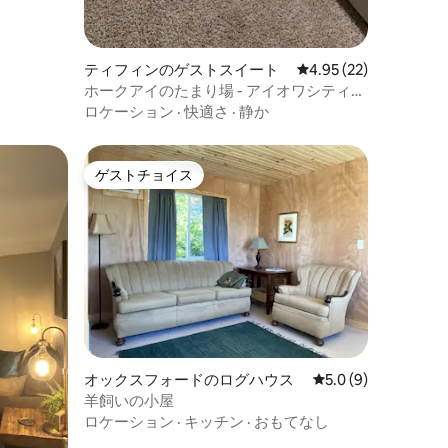
ティフィンのゲストスイート
レビュー22件、5つ星
4.95 (22)
ホークアイのたまり場 - アイオワシティ近
くの静かな隠れ家
ロケーション
·
快適さ
·
静か
ゲストチョイス
ゲストチョイス
オックスフォードのログハウス
レビュー9件、5つ星
5.0 (9)
羊飼いの小屋
ロケーション
·
キッチン
·
おもてなし