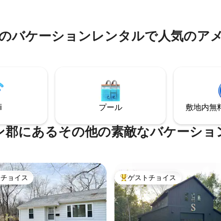
flix、インターネットアプリ、
をお楽しみください。
g FreeTvにアクセスできる素敵な
テレビ。禁煙です。1階にバスル
のバケーションレンタルで人気のア
部屋あります。
i
プール
敷地内無料駐
ン郡にあるその他の素敵なバケーショ
トチョイス
ゲストチョイス
ゲストチョイスです。
大好評のゲストチョイスです。