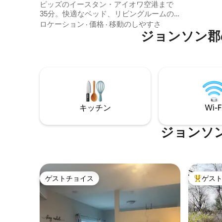
ピッズのイースタン・アイオワ空港まで
席。Net
35分。快適なベッド、リビングルームの
Samsun
組み合わせソファは引き出すとクイーン
ロケーション
·
価格
·
移動のしやすさ
スマート
サイズの隠しベッドになります、敷地面
ジョンソン郡
ームが1
積32エーカー、乗馬（少額の料金で利用
可能）*、冬の楽しみ、釣り用の池。最初
のゲスト2名様は基本料金をお支払いいた
だき、3名様から10名様まではお一人様に
つき30.00の追加料金をお支払いいただき
ます。当農場でのパーティーは禁止され
ています。私たちは敷地内の別の家に住
キッチン
Wi-F
んでいます。犬の同伴は可能です（外出
時は必ず犬小屋に入れておいてくださ
い）。簡易キッチンにはオーブンと調理
ジョンソ
器具が備わっています。*詳細については
お問い合わせください。
ゲストチョイス
ゲス
ゲストチョイス
大好評の