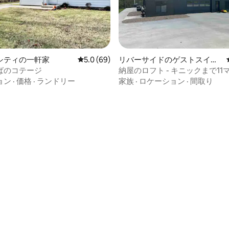
シティの一軒家
レビュー69件、5つ星中5.0つ星の平均評価
5.0 (69)
リバーサイドのゲストスイー
ト
ばのコテージ
納屋のロフト - キニックまで11マ
ジノまで3マイル
ョン
·
価格
·
ランドリー
家族
·
ロケーション
·
間取り
中4.9つ星の平均評価