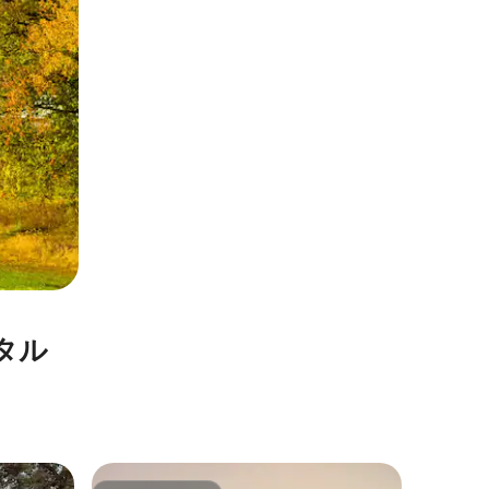
タル
ノース・