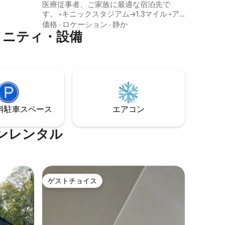
医療従事者、ご家族に最適な宿泊先で
す。 •キニックスタジアム→1.3マイル •ア
イオワ・サッカー・コンプレックスまで
価格
·
ロケーション
·
静か
メニティ・設備
→0.6マイル •アイオワ野球場／ソフトボー
ル場→2.0マイル • UI病院まで→1.4マイル
無料専用駐車場：専用スペース1台分 非接
触式セルフチェックイン：携帯電話に簡
単な手順が送信されるので、いつでもア
クセスできます オンサイト管理：スムー
ズでストレスのない滞在のために24時間
365日対応 *外部階段からアクセスできる
⁠車ス⁠ペ⁠ー⁠ス
エアコン
下層階の専用ユニット
ンレンタル
ゲストチョイス
ゲストチョイス