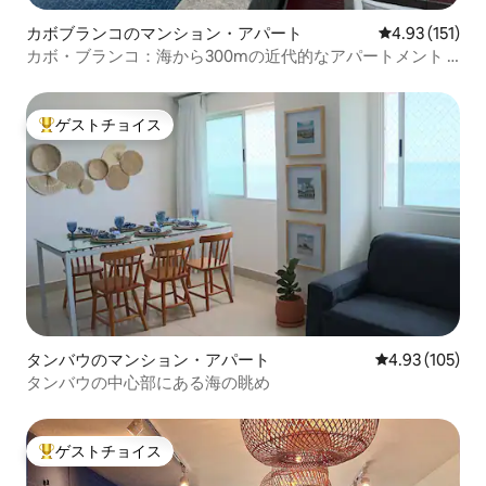
カボブランコのマンション・アパート
レビュー151
4.93 (151)
カボ・ブランコ：海から300mの近代的なアパートメント -
レジャー/駐車場
ゲストチョイス
大好評のゲストチョイスです。
タンバウのマンション・アパート
レビュー105件
4.93 (105)
タンバウの中心部にある海の眺め
ゲストチョイス
大好評のゲストチョイスです。