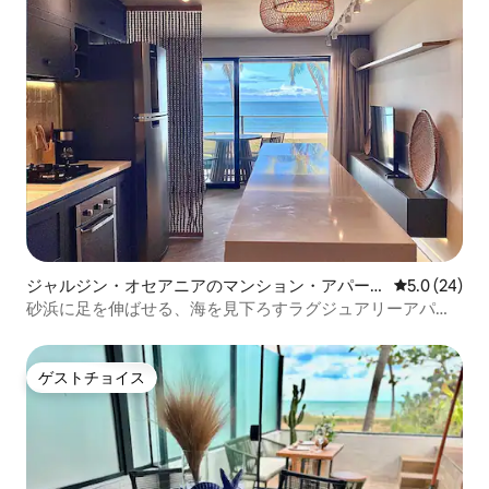
ジャルジン・オセアニアのマンション・アパー
レビュー24
5.0 (24)
ト
砂浜に足を伸ばせる、海を見下ろすラグジュアリーアパー
トメント
ゲストチョイス
ゲストチョイス