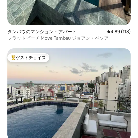
タンバウのマンション・アパート
レビュー118件
4.89 (118)
フラットビーチ Move Tambau ジョアン・ペソア
ゲストチョイス
大好評のゲストチョイスです。