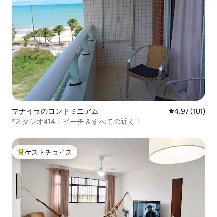
マナイラのコンドミニアム
レビュー101件
4.97 (101)
*スタジオ414：ビーチ＆すべての近く！
ゲストチョイス
大好評のゲストチョイスです。