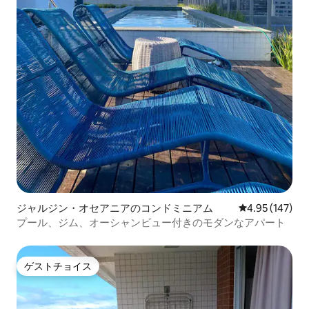
ジャルジン・オセアニアのコンドミニアム
レビュー147件
4.95 (147)
プール、ジム、オーシャンビュー付きのモダンなアパート
ゲストチョイス
ゲストチョイス