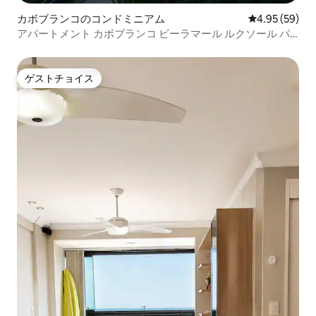
カボブランコのコンドミニアム
レビュー59件
4.95 (59)
アパートメント カボブランコ ビーラマール ルクソール パ
ウロミランダ JP
ゲストチョイス
ゲストチョイス