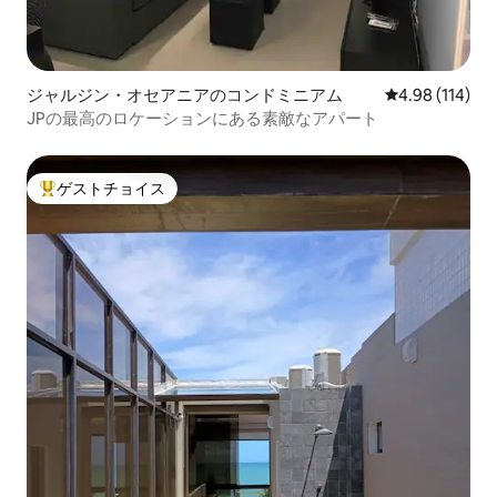
ジャルジン・オセアニアのコンドミニアム
レビュー114件
4.98 (114)
JPの最高のロケーションにある素敵なアパート
ゲストチョイス
大好評のゲストチョイスです。