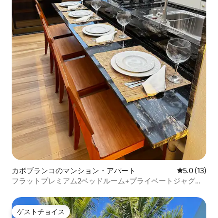
カボブランコのマンション・アパート
レビュー13
5.0 (13)
フラットプレミアム2ベッドルーム+プライベートジャグジ
ー - Cleo Hospeda
ゲストチョイス
ゲストチョイス