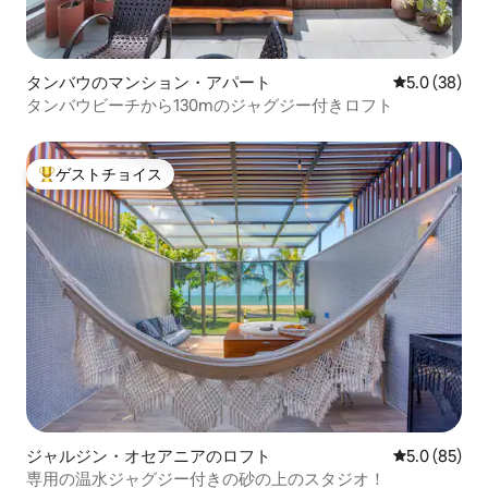
タンバウのマンション・アパート
レビュー38
5.0 (38)
タンバウビーチから130mのジャグジー付きロフト
ゲストチョイス
大好評のゲストチョイスです。
ジャルジン・オセアニアのロフト
レビュー85
5.0 (85)
専用の温水ジャグジー付きの砂の上のスタジオ！