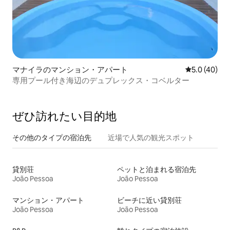
マナイラのマンション・アパート
レビュー40
5.0 (40)
専用プール付き海辺のデュプレックス・コベルター
ぜひ訪⁠れ⁠た⁠い目⁠的⁠地
その他のタ⁠イ⁠プ⁠の宿⁠泊⁠先
近場で人気の観光スポット
貸別荘
ペットと泊まれる宿泊先
João Pessoa
João Pessoa
マンション・アパート
ビーチに近い貸別荘
João Pessoa
João Pessoa