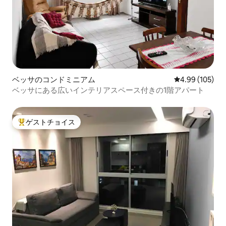
ベッサのコンドミニアム
レビュー105件
4.99 (105)
ベッサにある広いインテリアスペース付きの1階アパート
ゲストチョイス
大好評のゲストチョイスです。