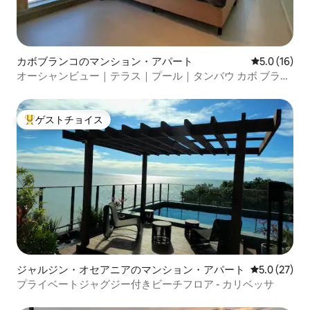
カボブランコのマンション・アパート
レビュー16
5.0 (16)
オーシャンビュー｜テラス｜プール｜タンバウ カボ ブラン
コ
ゲストチョイス
大好評のゲストチョイスです。
ジャルジン・オセアニアのマンション・アパート
レビュー27
5.0 (27)
プライベートジャグジー付きビーチフロア - カリベッサ