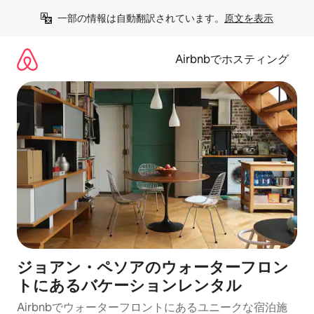
コ
一部の情報は自動翻訳されています。
原文を表示
ン
テ
ン
Airbnbでホスティング
ツ
に
ス
キ
ッ
プ
ジョアン・ペソアのウォーターフロン
トにあるバケーションレンタル
Airbnbでウォーターフロントにあるユニークな宿泊施