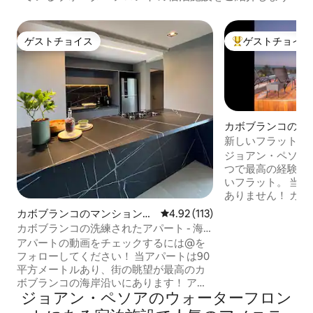
ゲストチョイス
ゲストチョイス
ゲストチョイス
大好評のゲストチ
カボブランコのマ
アパート
新しいフラット、海
デ・カボ・ブラン
ジョアン・ペソア
つで最高の経験の
いフラット。 当社はホテルチェーンでは
ありません！ カボブランコビーチを見渡
せるバルコニーが
カボブランコのマンション・
レビュー113件、5つ星中4.92
4.92 (113)
利用いただけます。 - ベッドリネン
アパート
カボブランコの洗練されたアパート - 海
オル - Wi-Fi - スマートテレビ - フルキッチ
辺！
アパートの動画をチェックするには@を
ン（ミニバー、コ
フォローしてください！ 当アパートは90
スプレッソマシン
平方メートルあり、街の眺望が最高のカ
ー、食器、コップ
ボブランコの海岸沿いにあります！ アパ
など） エアコン - 共用エリア（プール、
ジョアン・ペソアのウォーターフロン
ートはリビングルーム、100%設備の整っ
レストラン、ラン
たキッチン、クイーンベッドとエアコン