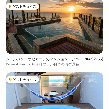
ゲストチョイス
大好評のゲストチョイスです。
ジャルジン・オセアニアのマンション・アパー
レビュー66件
4.92 (66)
ト
Pé na Areia no Bessa | プール付きの海の景色
ゲストチョイス
大好評のゲストチョイスです。