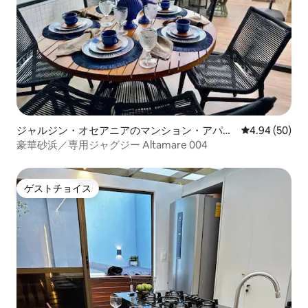
ジャルジン・オセアニアのマンション・アパー
レビュー50件
4.94 (50)
ト
豪華砂浜／専用ジャグジー Altamare 004
ゲストチョイス
ゲストチョイス