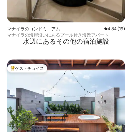
マナイラのコンドミニアム
レビュー19件
4.84 (19)
マナイラの海岸沿いにあるプール付き海景アパート
水辺にあるその他の宿泊施設
ゲストチョイス
大好評のゲストチョイスです。