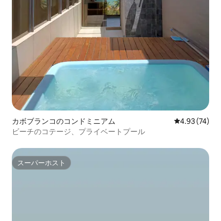
カボブランコのコンドミニアム
レビュー74件
4.93 (74)
ビーチのコテージ、プライベートプール
スーパーホスト
スーパーホスト