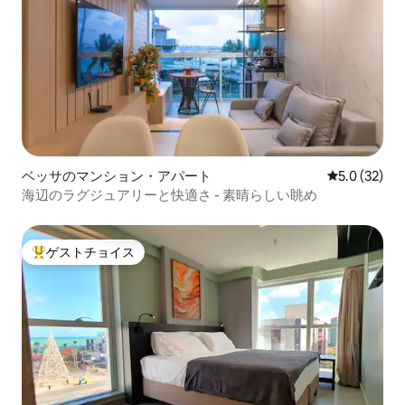
ベッサのマンション・アパート
レビュー32
5.0 (32)
海辺のラグジュアリーと快適さ - 素晴らしい眺め
ゲストチョイス
大好評のゲストチョイスです。