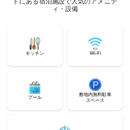
トにある宿泊施設で人気のアメニテ
ージ
付きのベッドルーム、クイーンベッド2台
ィ・設備
とエアコン付きのスイートで構成されて
います。 アパートには合計2バスルームと
2ベッドルームがあり、6名様がご宿泊い
ただけます。 スマートテレビには、
NetflixとYouTubeにアクセスできます。
500メガのWi-Fiとセルフチェックインの
電子ロックがあります。
キッチン
Wi-Fi
敷地内無料駐⁠車
プール
ス⁠ペ⁠ー⁠ス