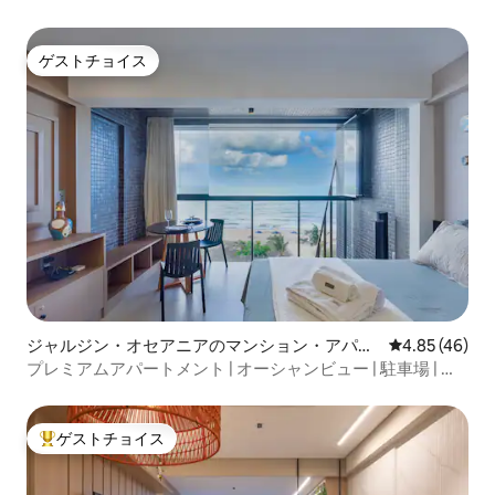
ゲストチョイス
ゲストチョイス
ジャルジン・オセアニアのマンション・アパー
レビュー46件
4.85 (46)
ト
プレミアムアパートメント | オーシャンビュー | 駐車場 | 完
全設備
ゲストチョイス
大好評のゲストチョイスです。