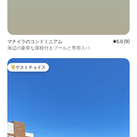
マナイラのコンドミニアム
レビュー9
5.0 (9)
海辺の豪華な屋根付きプールと専用スパ
ゲストチョイス
大好評のゲストチョイスです。