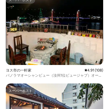
スーパーホスト
スーパーホスト
ヨス市の一軒家
レビュー108件
4.91 (108)
パノラマオーシャンビュー（汝州1位ビュージャブ）オーシ
ャンビューペンション
スーパーホスト
スーパーホスト