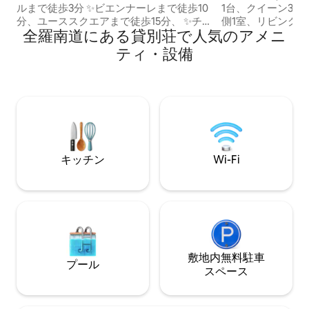
ルまで徒歩3分 ✨️ビエンナーレまで徒歩10
1台、クイーン3台
分、ユーススクエアまで徒歩15分、 ✨️チ
側1室、リビングの前
全羅南道にある貸別荘で人気のアメニ
ャンウクトッキ本店・ユーススクエア店
レベーターX（4
まで車で5分 🏡宿泊施設の構成 ✨️ 2階の貸
ます _各部屋にエ
ティ・設備
切建物全体をご利用いただけます
ポ駅徒歩4分 _コ
✨YouTube、Netflix、KUPAONG PLAY、
博士ジーディビル4階 _ユダル山の
Disney+、Tving 無料で視聴可能（各部屋
レ・ギルまで徒歩10分 _モッポ大
にポータブルテレビを設置） ✨️ リビン
物館徒歩9分 _モ
グ、部屋1、部屋2（個別エアコン合計3
まで車で5分 _モッポ総合競技場まで車で
台）、トイレ2箇所 ✨ キッチン（電子レン
15分 _セスコ防災 _ウェルカムティー提供
ジ、浄水器、冷蔵庫、コーヒーマシン、
（2階のカフェエ
エアフライヤー、炊飯器） ✨️ 2025年7月
🖤） _シャンプ
キッチン
Wi-Fi
にリモデル完了 ✨️ 家の前の通りのプライ
ル、歯磨き粉、シ
ベートスペースに2台の駐車スペースがあ
レットペーパー、
ります ✨️基本人数2名（最大6名、1名追加
ブラシx） _電子
20,000ウォン） 🌟アメニティ・設備 ✨️2
ト、ガスバーナー
階の屋外で簡単なガスバーベキューが可
アフライヤー _Netf
能 ✨️常時接続可能な Wi-Fi、携帯電話充電
スマートテレビ _
器 ✨️旅行の利便性を高める洗濯機 ✨️歯ブ
だけます _Bluet
ラシ、クレンジングフォーム、シャンプ
敷地内無料駐⁠車
能（キッチン、屋
プール
ー、ボディウォッシュ、トリートメント
x、電気グリルO、
ス⁠ペ⁠ー⁠ス
✨️料理や食事ができるキッチン （バーベ
設備 _チェックイ
キューは屋外でのみ可能です） ✨️ボード
ウト 午前11時 _