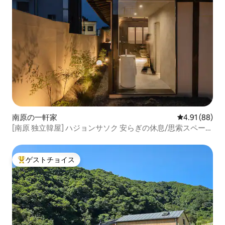
南原の一軒家
レビュー88件
4.91 (88)
[南原 独立韓屋] ハジョンサソク 安らぎの休息/思索スペー
ス。
ゲストチョイス
大好評のゲストチョイスです。