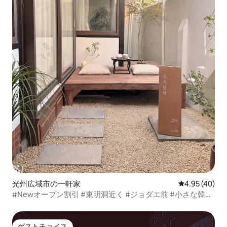
光州広域市の一軒家
レビュー40件
4.95 (40)
#Newオープン割引 #東明洞近く #ジョダエ前 #小さな韓屋
#小さな魅力
ゲストチョイス