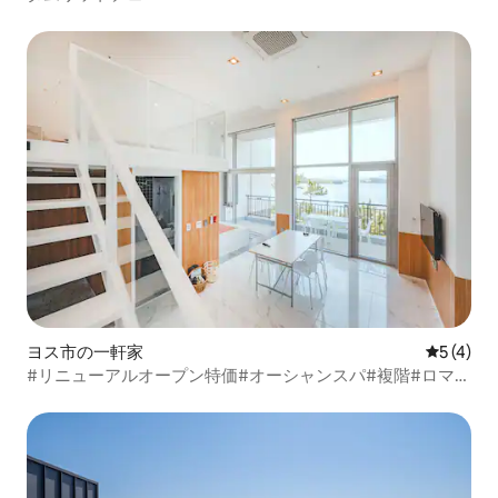
ヨス市の一軒家
レビュー
5 (4)
#リニューアルオープン特価#オーシャンスパ#複階#ロマン
チックな馬車10分#ケーブルカー5分#人気の宿泊先