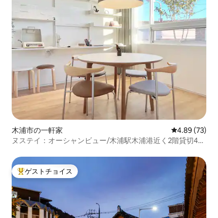
木浦市の一軒家
レビュー73件
4.89 (73)
ヌステイ：オーシャンビュー/木浦駅木浦港近く2階貸切4人
宿泊施設/ルーフトップ/バーベキュー/ヨンヒネスーパー/ス
ターバックス
ゲストチョイス
大好評のゲストチョイスです。