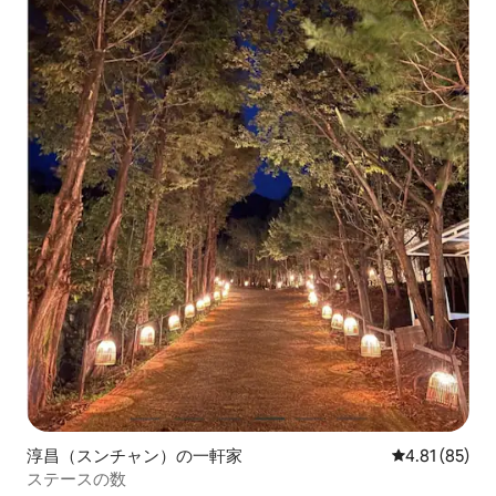
淳昌（スンチャン）の一軒家
レビュー85件
4.81 (85)
ステースの数