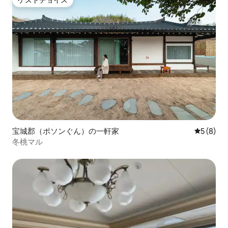
ゲストチョイス
宝城郡（ポソンぐん）の一軒家
レビュー
5 (8)
冬桃マル