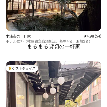
木浦市の一軒家
レビュー54件
4.98 (54)
ホテル호자（韓屋独立宿泊施設、基準4名、追加2名）
まるまる貸切の一軒家
ゲストチョイス
大好評のゲストチョイスです。