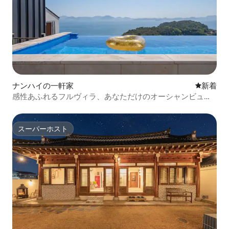
ナンハイの一軒家
新しい宿
新着
感性あふれるフルヴィラ、あなただけのオーシャンビュ
ー、ロフトの雰囲気 - P1（フルヴィラ、ジェットスパ、朝
食付き）
スーパーホスト
スーパーホスト