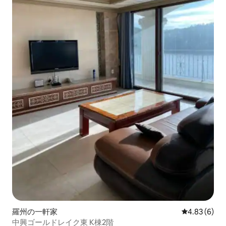
羅州の一軒家
レビュー6件
4.83 (6)
中興ゴールドレイク東 K棟2階