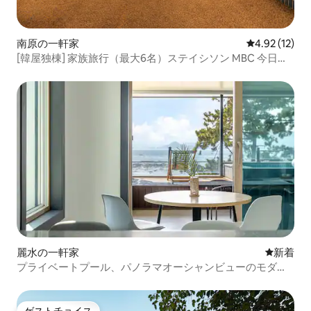
南原の一軒家
レビュー12件
4.92 (12)
[韓屋独棟] 家族旅行（最大6名）ステイシソン MBC 今日の
N 村の家の全盛期 放送（9.17）
麗水の一軒家
新しい宿
新着
プライベートプール、パノラマオーシャンビューのモダン
なステイ - 103（オーシャンビュー/プライベートプール/プ
ライベートテラス、バーベキュー）
ゲストチョイス