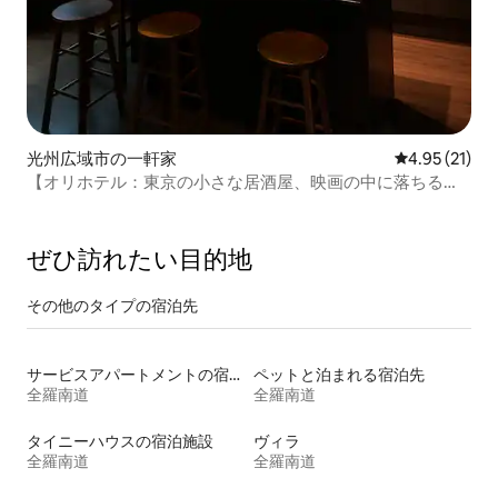
光州広域市の一軒家
レビュー21件
4.95 (21)
【オリホテル：東京の小さな居酒屋、映画の中に落ちる。
25坪の独室宿泊施設】【レイトチェックアウト】
ぜひ訪⁠れ⁠た⁠い目⁠的⁠地
その他のタ⁠イ⁠プ⁠の宿⁠泊⁠先
サービスアパートメントの宿泊施設
ペットと泊まれる宿泊先
全羅南道
全羅南道
タイニーハウスの宿泊施設
ヴィラ
全羅南道
全羅南道