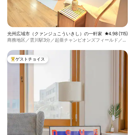
光州広域市（クァンジュこういきし）の一軒家
レビュー115件
4.98 (115)
商務地区／雲川駅3分／起亜チャンピオンズフィールド／松
亭駅、光州空港／1階の一戸建て／専用駐車場／3室（キン
グ2、クイーン2）
ゲストチョイス
大好評のゲストチョイスです。