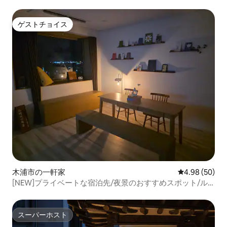
ゲストチョイス
ゲストチョイス
木浦市の一軒家
レビュー50件
4.98 (50)
[NEW]プライベートな宿泊先/夜景のおすすめスポット/ル
ーフトップ
スーパーホスト
スーパーホスト