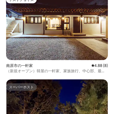
ゲストチョイス
南原市の一軒家
レビュー8件
4.88 (8)
（新規オープン）韓屋の一軒家、家族旅行、中心部、最大6
名
スーパーホスト
スーパーホスト