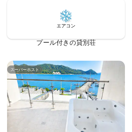
ゲーム（ダ・ヴィンチ・コードプラス、
ォンが追加されます
ルミキューブ、サボタージュ） ☎️9474-
ことができます _
6632
に気を配っていま
エアコン
プール付きの貸別荘
スーパーホスト
スーパーホスト