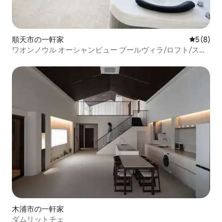
順天市の一軒家
レビュー
5 (8)
ワオンノウル オーシャンビュー プールヴィラ/ロフト/ス
パ、共用プール無料 /バーベキューグリル、個人プール有料
木浦市の一軒家
ダムリットチェ