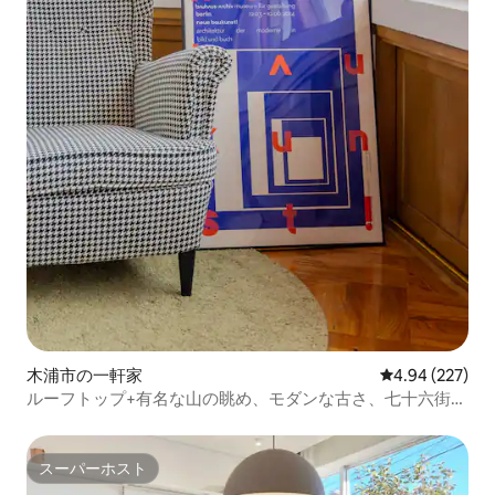
木浦市の一軒家
レビュー227件
4.94 (227)
ルーフトップ+有名な山の眺め、モダンな古さ、七十六街*
木浦駅徒歩2分*
スーパーホスト
スーパーホスト