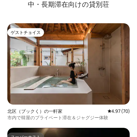
中・長期滞在向けの貸別荘
ゲストチョイス
ゲストチョイス
北区（ブックく）の一軒家
レビュー70件
4.97 (70)
市内で韓屋のプライベート滞在＆ジャグジー体験