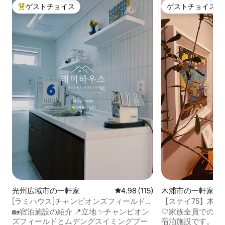
ゲストチョイス
ゲストチョイス
大好評のゲストチョイスです。
ゲストチョイス
光州広域市の一軒家
レビュー115件、5つ星中4.98
4.98 (115)
木浦市の一軒家
[ラミハウス]チャンピオンズフィールドま
【ステイ75】木浦
で徒歩3分＆ビエンナーレ、チャンヨクト
上専用
🏡宿泊施設の紹介 📍立地 ✨️チャンピオン
🤍家族全員での
ッコ本店まで車で5分
ズフィールドとムデングスイミングプー
宿泊施設です。(50