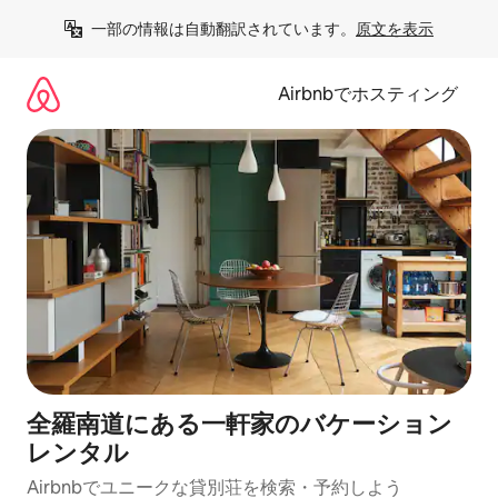
コ
一部の情報は自動翻訳されています。
原文を表示
ン
テ
ン
Airbnbでホスティング
ツ
に
ス
キ
ッ
プ
全羅南道にある一軒家のバケーション
レンタル
Airbnbでユニークな貸別荘を検索・予約しよう