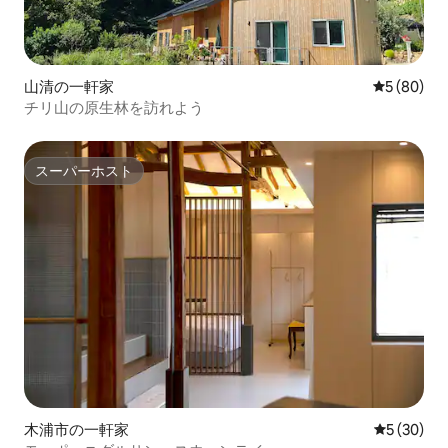
山清の一軒家
レビュー8
5 (80)
チリ山の原生林を訪れよう
スーパーホスト
スーパーホスト
木浦市の一軒家
レビュー3
5 (30)