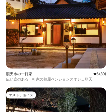
順天市の一軒家
レビュー3
5 (30)
広い庭のある一軒家の韓屋ペンションスオジェ順天
ゲストチョイス
ゲストチョイス