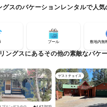
わずかです。 この特別な旅行先でリラッ
備の整ったキッチンを備えた、
ングスのバケーションレンタルで人気
クスしましょう...裸の森林浴、
考え抜かれたデザインのお部屋
つながりを深めたりリフレッシ
みください。山の景色を眺めな
り。ツリーハウスは建築の傑作
ヒーを飲み、快適さ、清潔さ、
ンテリジェントなデザインの小
ゲストに人気の穏やかな環境で
いを想像してみてください。美
ましょう。
キュー湖とジョージア・オキー
地帯から車で30分。アウトドア
待っています。
i
プール
敷地内無料駐
リングスにあるその他の素敵なバケ
ホスト
ゲストチョイス
ホスト
ゲストチョイス
スプリングスのログ
レビュー513件、5つ星中4.67つ星の平均評価
4.67 (513)