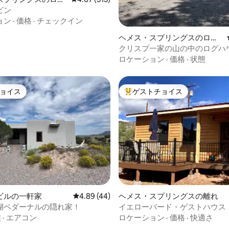
ビン
ョン
·
価格
·
チェックイン
つ星中5つ星の平均評価
ヘメス・スプリングスのログ
ハウス
クリスプ一家の山の中のログハ
ロケーション
·
価格
·
状態
ョイス
ゲストチョイス
ョイス
大好評のゲストチョイスです。
4.92つ星の平均評価
ビルの一軒家
レビュー44件、5つ星中4.89つ星の平均評価
4.89 (44)
ヘメス・スプリングスの離れ
湖ペダーナルの隠れ家！
イエローバード・ゲストハウス
族
·
エアコン
ロケーション
·
価格
·
快適さ