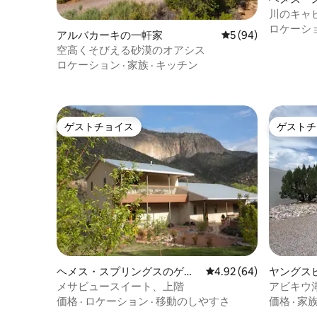
ハウス
川のキャ
ロケーシ
アルバカーキの一軒家
レビュー94件、5
5 (94)
空高くそびえる砂漠のオアシス
ロケーション
·
家族
·
キッチン
ゲストチョイス
ゲストチ
ゲストチョイス
ゲストチ
ヘメス・スプリングスのゲス
レビュー64件、5つ星中
4.92 (64)
ヤングス
トスイート
メサビュースイート、上階
アビキウ
価格
·
ロケーション
·
移動のしやすさ
価格
·
家