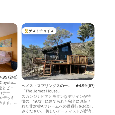
ヘメス・
ゲストチョイス
ゲスト
大好評のゲストチョイスです。
ゲスト
素晴らしい眺望T2-
ないエリ
美しいジ
ェメス・
ダローサ
が短い。
写真では
ロケーシ
た14/
ラックス
います。
ビュー240件、5つ星中4.99つ星の平均評価
4.99 (240)
ネン、堅
Coyote
このグラ
ヘメス・スプリングスの一軒
レビュー67件、5つ星
4.99 (67)
松とピニ
のように
家
「The Jemez House」
コテー
り／トンネル／遺
スカンジナビアとモダンなデザインが特
し可能で
徴の、1973年に建てられた完全に改装さ
めます。
複数のテ
れた非対称Aフレームへの逃避行をお楽し
林に隣接
みください。 美しいアーティストが所有
では徒歩