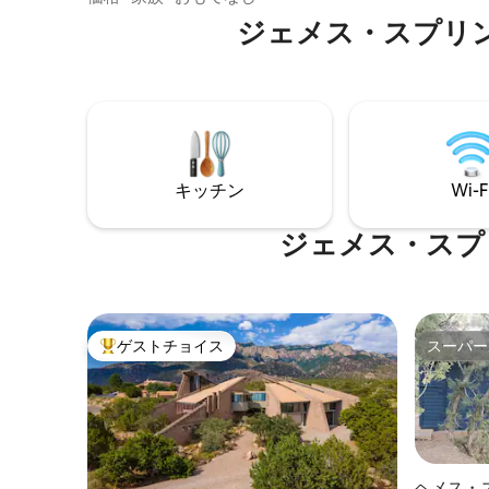
ィストやカップルに最適です。 近くには
玄関、設
ジェメス・スプリ
ハイキングと温泉があり、ゴーストラン
明るく、
チ、ポシュオウイングゲ遺跡、オホカリ
をお楽し
エンテスプリングスなどがあります！ ほ
がらコー
とんどのペットを歓迎します（ペット料
雰囲気で
金がかかります）。 しかし、敷地内には
くつろぎ
子犬がいるので、チェックインの際には
ご注意ください。 割引料金で長期滞在可
能です。 どちらかについて書いて話し合
キッチン
Wi-F
いましょう！
ジェメス・スプ
ゲストチョイス
スーパー
大好評のゲストチョイスです。
スーパー
ヘメス・