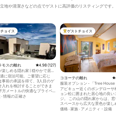
立地や清潔さなどの点でゲストに高評価のリスティングです。
トチョイス
ゲストチョイス
ゲストチョイスです。
大好評のゲストチョイスです。
ラモスの離れ
レビュー127件、5つ星中4.98つ星の平均評価
4.98 (127)
楽しめる隠れ家 | 穏やかで居心
隠れ家
快適に宿泊可能。ご要望に応じ
コヨーテの離れ
レ
は事前の承認を得て、3人目のゲ
服装オプション - 「Tree House 
中4.82つ星の平均評価
け入れを検討することができま
Cottage」
アビキュー近くのポンデローサ
ョン松に囲まれた居心地の良い
ータで、息をのむようなサング
族
·
情報の正確さ
ジ。 この山の隠れ家からは、窓やデッキ
クリスト山の景色を見ながら目
スペースから広大な景色が楽し
ましょう。快適で落ち着いた穏
この宿泊施設はサンタフェ国有
価格
·
家族
·
アメニティ・設備
を求めるカップルやお一人での
しており、ポレオ・クリークま
 プライバシー、専用