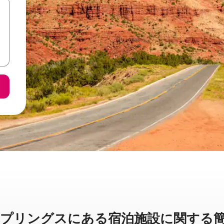
ングスに⁠あ⁠る宿⁠泊⁠施⁠設⁠に関⁠す⁠る簡⁠単