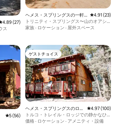
ヘメス・スプリングスの一軒
レビュー23件、5つ星
4.91 (23)
家
トリニティ・スプリングス〜山のオアシ
レビュー27件、5つ星中4.89つ星の平均評価
4.89 (27)
スゲームルーム、露天風呂・ジャグジー
家族
·
ロケーション
·
屋外スペース
ウス
ゲストチョイス
ゲストチョイス
ヘメス・スプリングスのログ
レビュー100件、5つ星
4.97 (100)
ハウス
トルコ・トレイル・ロッジでの静かなひ
レビュー56件、5つ星中5つ星の平均評価
5 (56)
ととき
価格
·
ロケーション
·
アメニティ・設備