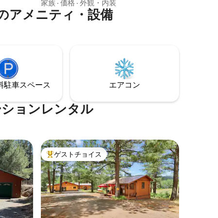
しているこの宿泊施設は、白く塗られた
家族
·
価格
·
外観・内装
のアメニティ・設備
オーク材の床、スパ風のバスタブ、レド
星空観賞、
ンドピークとテントロックの崖の絶景を
ュした
楽しめます。 自然光を浴び、広々とした
です。イ
デッキでリラックスし、近くの温泉、絶
さな住ま
景ハイキング、10分で行けるヘメス・ス
しいアビ
プリングス村を探索しましょう。 Starlink
フの田園
Wi-Fi、セントラルエアコン、モダンなア
の冒険が
メニティ・設備を備えたこの宿泊施設
⁠車ス⁠ペ⁠ー⁠ス
エアコン
は、山の旅にぴったりです。
ーションレンタル
ゲストチョイス
大好評のゲストチョイスです。