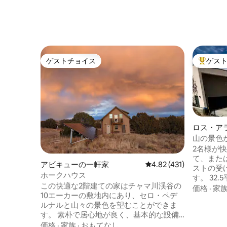
ゲストチョイス
ゲス
ゲストチョイス
大好評の
ロス・ア
山の景色が
地の良い
2名様が
て、また
アビキューの一軒家
レビュー431件、5つ星
4.82 (431)
ストの受
ホークハウス
す。 32.5平方メートルの快適なプライベ
この快適な2階建ての家はチャマ川渓谷の
ートカシ
価格
·
家
10エーカーの敷地内にあり、セロ・ペデ
レ・デ・
ルナルと山々の景色を望むことができま
を覚まし
す。 素朴で居心地が良く、基本的な設備
やかな旅
はすべて揃っています。 一人旅のアーテ
価格
·
家族
·
おもてなし
旅行者に最適です。