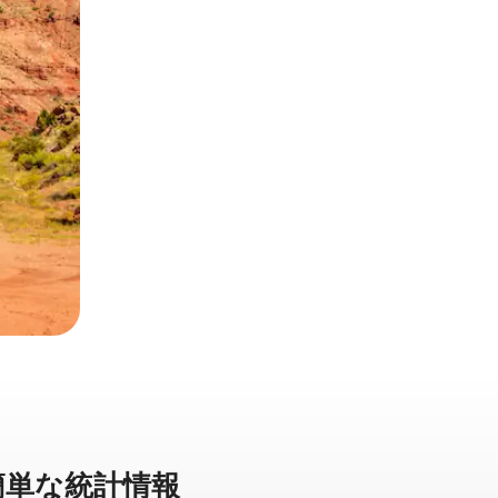
⁠な統⁠計⁠情⁠報