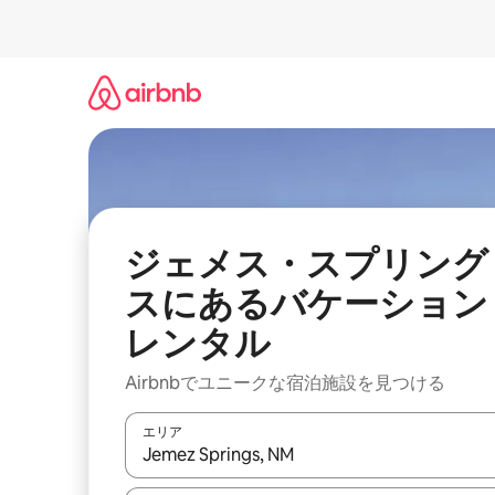
コ
ン
テ
ン
ツ
に
ス
キ
ッ
プ
ジェメス・スプリング
スにあるバケーション
レンタル
Airbnbでユニークな宿泊施設を見つける
エリア
検索結果が表示されたら、上下の矢印キーを使っ