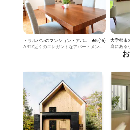
大学都市
トラルパンのマンション・アパー
レビュー16件、5
5 (16)
ト
庭にある小
ARTZ近くのエレガントなアパートメント•
お
PEMEX • 駐車場