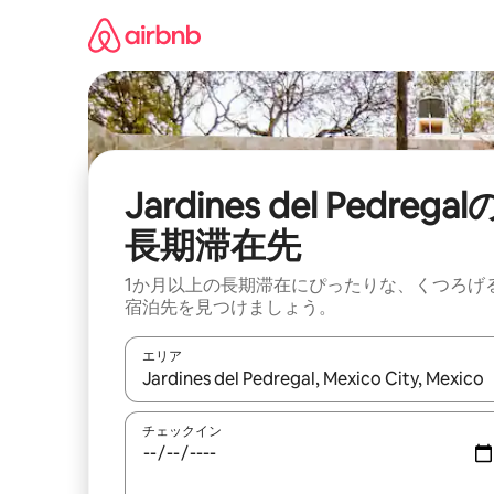
コ
ン
テ
ン
ツ
に
ス
キ
ッ
Jardines del Pedregal
プ
長期滞在先
1か月以上の長期滞在にぴったりな、くつろげ
宿泊先を見つけましょう。
エリア
検索結果が表示されたら、上下の矢印キーを使っ
チェックイン