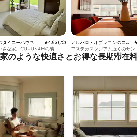
のタイニーハウス
レビュー72件、5つ星中4.93つ星の平均評価
4.93 (72)
アルバロ・オブレゴンのコン
つ星中5つ星の平均評価
ドミニアム
さな家。CU - UNAMの隣
アステカスタジアム近くのサン
家のような快⁠適⁠さ⁠とお⁠得⁠な長⁠期⁠滞⁠在料
ル