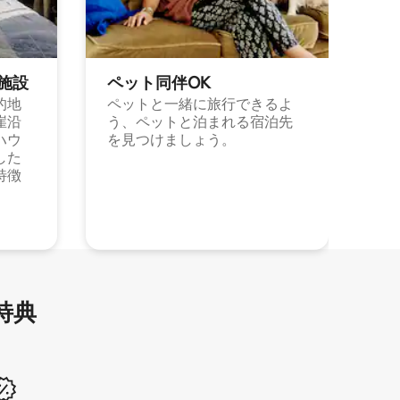
施⁠設
ペット同⁠伴OK
的地
ペットと一緒に旅行できるよ
崖沿
う、ペットと泊まれる宿泊先
ハウ
を見つけましょう。
した
特徴
特⁠典