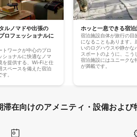
タルノマドや出⁠張⁠の
ホッと一⁠息⁠で⁠き⁠る宿⁠泊
⁠ロ⁠フ⁠ェ⁠ッ⁠シ⁠ョ⁠ナ⁠ル⁠に
宿泊施設自体が旅行の目
になることもあります。
いのログハウスや静かな
ートワークが中心のプロ
スボートのように、こう
ッショナルに快適なノマ
宿泊施設にはユニークな
境を提供する、Wi-Fiと仕
が満載です。
用スペースを備えた宿泊
です。
滞在向け⁠のア⁠メ⁠ニ⁠テ⁠ィ⁠・設⁠備⁠および