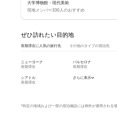
大学博物館・現代美術
現地メンバー330人のおすすめ
ぜひ訪⁠れ⁠た⁠い目⁠的⁠地
長期滞在に人気の旅行先
その他のタ⁠イ⁠プ⁠の宿⁠泊⁠先
ニューヨーク
バルセロナ
長期滞在
長期滞在
シアトル
さらに表示
長期滞在
*特定の地域および一部の宿泊施設には例外が適用される