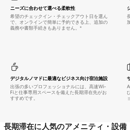
ニーズに合わせて選べる柔軟性
希望のチェックイン・チェックアウト日を選ん
で、オンラインで簡単に予約できる上、追加の
義務や書類手続きもありません。*
デジタルノマド⁠に最⁠適⁠なビ⁠ジ⁠ネ⁠ス⁠向⁠け宿⁠泊⁠施⁠設
出張の多いプロフェッショナルには、高速Wi-
Fiと仕事専用スペースを備えた長期滞在先がお
すすめです。
長期滞在に人気のアメニティ・設備