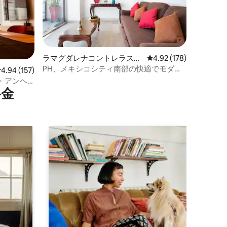
ラマグダレナコントレラスの
レビュー178件、5つ星
4.92 (178)
コンドミニアム
PH、メキシコシティ南部の快適でモダン
レビュー157件、5つ星中4.94つ星の平均評価
4.94 (157)
な
・アンヘ
⁠金