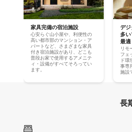
家具完備の宿⁠泊⁠施⁠設
デジ
多⁠いプ
心安らぐ山小屋や、利便性の
高い都市部のマンション・ア
最⁠適
パートなど、さまざまな家具
リモ
付き宿泊施設があり、どこも
フェ
普段お家で使用するアメニテ
ド環
ィ・設備がすべてそろってい
事専
ます。
施設
長期