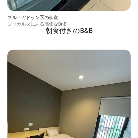
プル・ガドゥン区の個室
ジャカルタにある高価なBnB
朝食付きのB&B