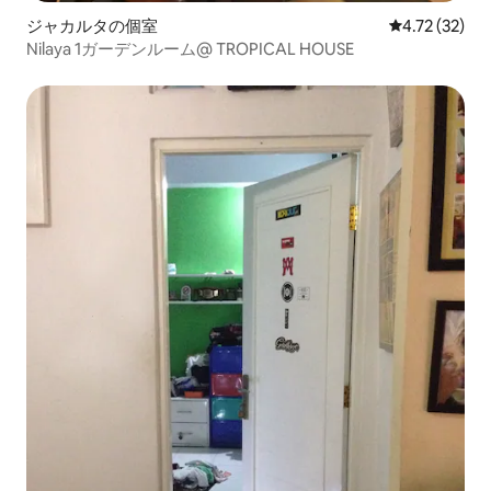
ジャカルタの個室
レビュー32件
4.72 (32)
Nilaya 1ガーデンルーム@ TROPICAL HOUSE