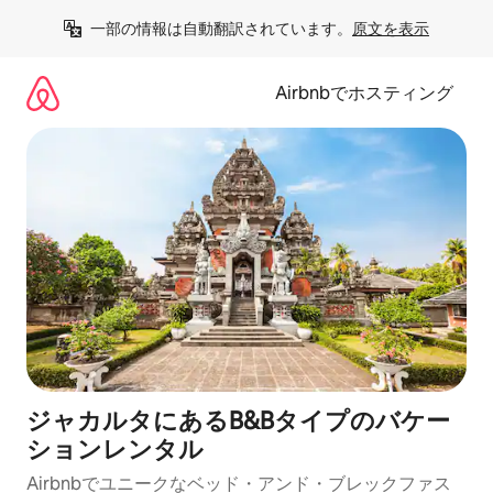
コ
一部の情報は自動翻訳されています。
原文を表示
ン
テ
ン
Airbnbでホスティング
ツ
に
ス
キ
ッ
プ
ジャカルタにあるB&Bタイプのバケー
ションレンタル
Airbnbでユニークなベッド・アンド・ブレックファス