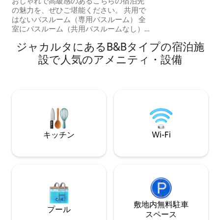
おしゃれで高級感のあるこちらの宿泊先
テレビ、さまざま
の魅力を、ぜひご堪能ください。 共用で
ツ、エンターテイメ
はないバスルーム（専用バスルーム） 全
ートパソコンサイ
室にバスルーム（共用バスルームなし）
Kamar mandi di dalam kamar（bukan共
ジャカルタにあるB&Bタイプの宿泊施
有） リッポカラワシの高級ゲストハウス
ペリタハラパン大学とシロアム病院から5
設で人気のアメニティ・設備
分 カラワシの中心部に位置しています 建
物は2019年に建てられたばかりです リッ
ポカラワシの高級コスト UPH & RS Siloam
から5分 2019年に建てられた新しい建物
毎日、週、月 フレックスステイ：日単
位、週単位、年単位でのご宿泊が可能で
す。
キッチン
Wi-Fi
敷地内無料駐⁠車
プール
ス⁠ペ⁠ー⁠ス