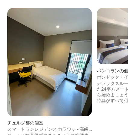
パンコランの個室
ポンドック・イン
ンルーム（朝食付
デラックスルーム
た24平方メート
ら始めましょう。
特典がすべて付い
ッド、ダブルベッ
からお選びいただけます。 
は以下です。 - 客
チュルグ郡の個室
Fiインターネット接
ルーム - 客室内
スマートワンレジデンス カラワシ - 高級
ー 40インチ液晶
ゲストハウス