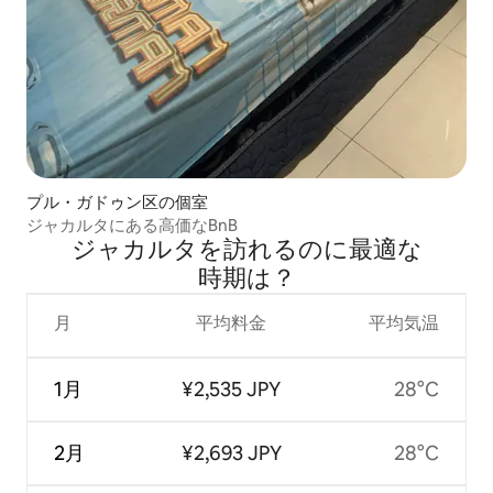
プル・ガドゥン区の個室
ジャカルタにある高価なBnB
ジャカルタを訪⁠れ⁠るの⁠に最⁠適⁠な
時⁠期⁠は⁠？
月
平均料金
平均気温
1月
¥2,535 JPY
28°C
2月
¥2,693 JPY
28°C