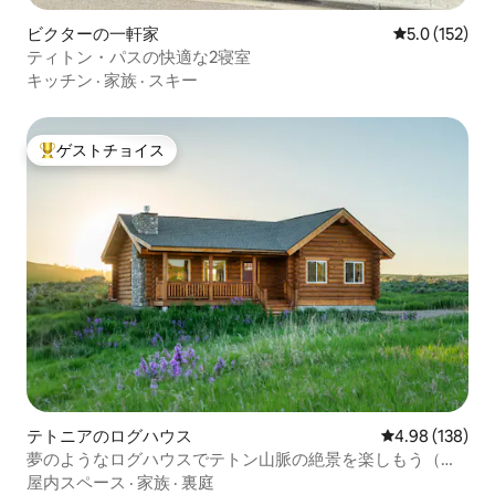
ビクターの一軒家
レビュー152
5.0 (152)
ティトン・パスの快適な2寝室
キッチン
·
家族
·
スキー
ゲストチョイス
大好評のゲストチョイスです。
テトニアのログハウス
レビュー138件
4.98 (138)
夢のようなログハウスでテトン山脈の絶景を楽しもう（犬
同伴可）
屋内スペース
·
家族
·
裏庭