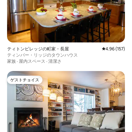
ティトンビレッジの町家・長屋
レビュー157件
4.96 (157)
ティンバー・リッジのタウンハウス
家族
·
屋内スペース
·
清潔さ
ゲストチョイス
ゲストチョイス