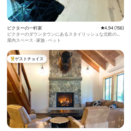
ビクターの一軒家
レビュー156件
4.94 (156)
ビクターのダウンタウンにあるスタイリッシュな北欧の三
角屋根の家
屋内スペース
·
家族
·
ペット
ゲストチョイス
大好評のゲストチョイスです。