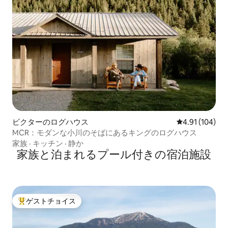
ビクターのログハウス
レビュー104件
4.91 (104)
MCR：モダンな小川のそばにあるキングのログハウス
家族
·
キッチン
·
静か
家族と泊まれるプール付きの宿泊施設
ゲストチョイス
大好評のゲストチョイスです。