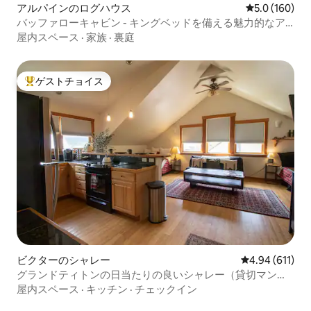
アルパインのログハウス
レビュー160
5.0 (160)
バッファローキャビン - キングベッドを備える魅力的なア
ルパインの隠れ家
屋内スペース
·
家族
·
裏庭
ゲストチョイス
大好評のゲストチョイスです。
ビクターのシャレー
レビュー611件
4.94 (611)
グランドティトンの日当たりの良いシャレー（貸切マンシ
ョン・アパート）
屋内スペース
·
キッチン
·
チェックイン