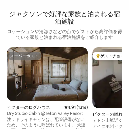
ジャクソンで好評な家族と泊まれる宿
泊施設
ロケーションや清潔さなどの点でゲストから高評価を得
ている家族と泊まれる宿泊施設をご紹介します
スーパーホスト
ゲストチョイス
スーパーホスト
大好評のゲストチ
ビクターのログハウス
レビュー1319件、5つ星中4.91
4.91 (1319)
Dry Studio Cabin @Teton Valley Resort
ビクターの離れ
注：ドライキャビンは、配管設備がない
テトン山脈近くの
ため、そのように呼ばれています。 犬連
アイダホ州ビクタ