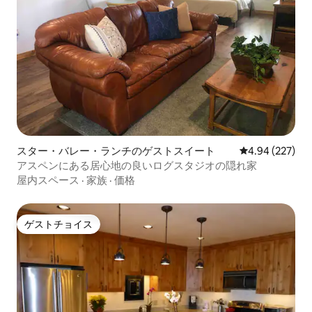
スター・バレー・ランチのゲストスイート
レビュー227件
4.94 (227)
アスペンにある居心地の良いログスタジオの隠れ家
屋内スペース
·
家族
·
価格
ゲストチョイス
ゲストチョイス