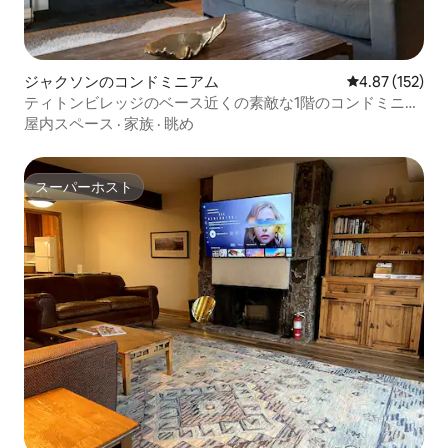
ジャクソンのコンドミニアム
レビュー152件
4.87 (152)
ティトンビレッジのベース近くの素敵な1階のコンドミニア
ム
屋内スペース
·
家族
·
眺め
スーパーホスト
スーパーホスト