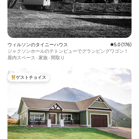
ウィルソンのタイニーハウス
レビュー176
5.0 (176)
ジャクソンホールのテトンビューでグランピングワゴン！
屋内スペース
·
家族
·
間取り
ゲストチョイス
大好評のゲストチョイスです。