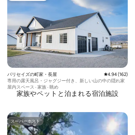
パリセイズの町家・長屋
レビュー162件
4.94 (162)
専用の露天風呂・ジャグジー付き、新しい山の中の隠れ家
屋内スペース
·
家族
·
眺め
家族やペットと泊まれる宿泊施設
スーパーホスト
スーパーホスト