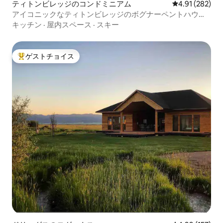
ティトンビレッジのコンドミニアム
レビュー282件
4.91 (282)
アイコニックなティトンビレッジのボグナーペントハウス -
2寝室2バスルーム
キッチン
·
屋内スペース
·
スキー
ゲストチョイス
大好評のゲストチョイスです。