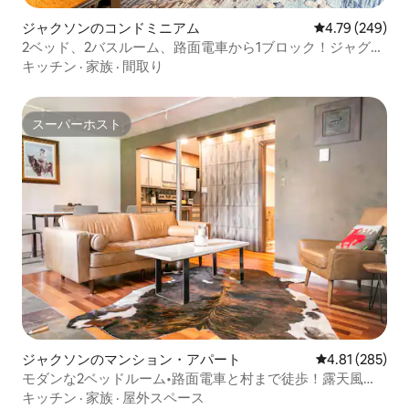
ジャクソンのコンドミニアム
レビュー249件
4.79 (249)
2ベッド、2バスルーム、路面電車から1ブロック！ジャグジ
ーとグリル。
キッチン
·
家族
·
間取り
スーパーホスト
スーパーホスト
ジャクソンのマンション・アパート
レビュー285件
4.81 (285)
モダンな2ベッドルーム•路面電車と村まで徒歩！露天風
呂・ジャグジー
キッチン
·
家族
·
屋外スペース