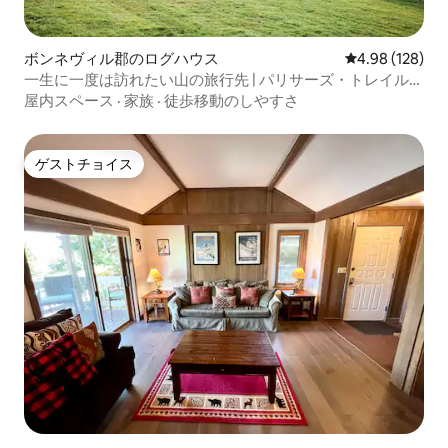
ボンネヴィル郡のログハウス
レビュー128件
4.98 (128)
一生に一度は訪れたい山の旅行先 | パリサーズ・トレイルヘ
ッド
屋内スペース
·
家族
·
徒歩移動のしやすさ
ゲストチョイス
ゲストチョイス