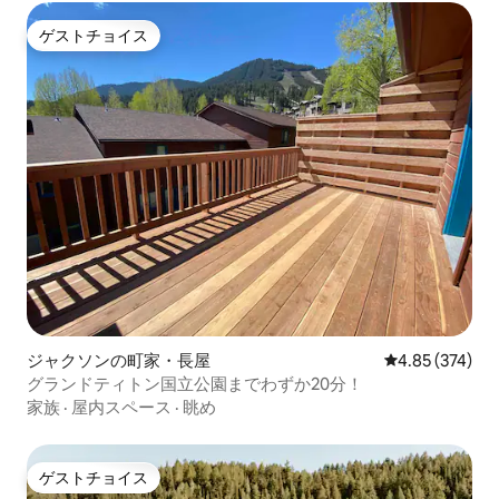
ゲストチョイス
ゲストチョイス
ジャクソンの町家・長屋
レビュー374件
4.85 (374)
グランドティトン国立公園までわずか20分！
家族
·
屋内スペース
·
眺め
ゲストチョイス
ゲストチョイス