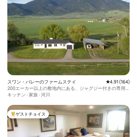
スワン・バレーのファームステイ
レビュー164件
4.91 (164)
200エーカー以上の敷地内にある、ジャグジー付きの専用
農家
キッチン
·
家族
·
河川
ゲストチョイス
大好評のゲストチョイスです。