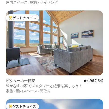
屋内スペース
·
家族
·
ハイキング
ゲストチョイス
大好評のゲストチョイスです。
ビクターの一軒家
レビュー164件
4.96 (164)
静かな山の家でジャグジーと絶景を楽しもう！
家族
·
屋内スペース
·
間取り
ゲストチョイス
大好評のゲストチョイスです。