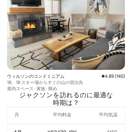
ウィルソンのコンドミニアム
レビュー140件
4.89 (140)
1B、1B スキー場からすぐの山の宿泊先
屋内スペース
·
家族
·
眺め
ジャクソンを訪⁠れ⁠るの⁠に最⁠適⁠な
時⁠期⁠は⁠？
月
平均料金
平均気温