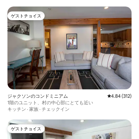
ゲストチョイス
ゲストチョイス
ジャクソンのコンドミニアム
レビュー312件
4.84 (312)
1階のユニット、村の中心部にとても近い
キッチン
·
家族
·
チェックイン
ゲストチョイス
ゲストチョイス