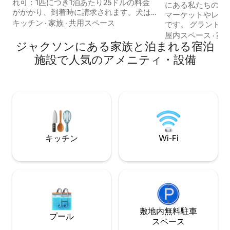
れ可：1匹につき1泊あたり25ドルの料金
にある私たちの隣
がかかり、到着時に請求されます。犬は
マーケットやレス
最大2匹まで。犬のみ。他の動物の同伴は
キッチン
·
家族
·
共用スペース
です。 グランドテ
できません。 ドライスタジオはミニマル
マイル イエロース
屋内スペース
·
家
なデザインで、クイーンベッド1台が備わ
ジャクソンにある家族と泊まれる宿泊
ランドターギーリゾ
っています。各キャビンにはミニ冷蔵庫/
ャクソンホールリゾー
施設で人気のアメニティ・設備
冷凍庫、電子レンジ、テーブルが備わっ
オンドリや隣人か
ています。小屋には水道がありません。
なエリアです。 小さな家は200平方フィ
近くにシャワー付きの共用バスルームが
ートで、はしごで
あります。エアコンなし：ファンまたは
ロフトにクイーン
ヒーター リゾート施設にあります。チェ
あります。 3/4バ
ックイン時に有効な身分証明書とクレジ
間の温水シャワーが可能
ットカードが必要です。
お待ちしておりま
キッチン
Wi-Fi
敷地内無料駐⁠車
プール
ス⁠ペ⁠ー⁠ス