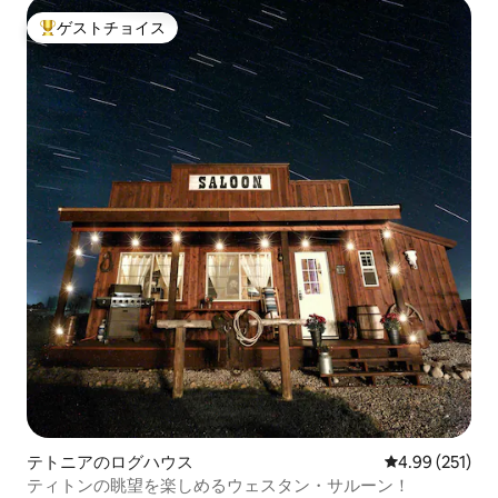
ゲストチョイス
大好評のゲストチョイスです。
テトニアのログハウス
レビュー251件
4.99 (251)
ティトンの眺望を楽しめるウェスタン・サルーン！