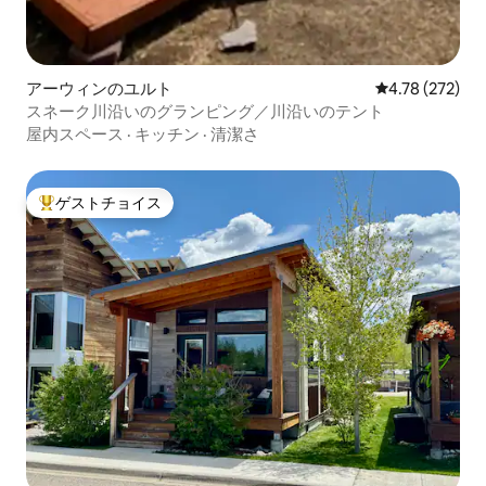
アーウィンのユルト
レビュー272件
4.78 (272)
スネーク川沿いのグランピング／川沿いのテント
屋内スペース
·
キッチン
·
清潔さ
ゲストチョイス
大好評のゲストチョイスです。