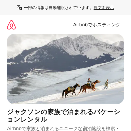
コ
一部の情報は自動翻訳されています。
原文を表示
ン
テ
ン
Airbnbでホスティング
ツ
に
ス
キ
ッ
プ
ジャクソンの家族で泊まれるバケーシ
ョンレンタル
Airbnbで家族と泊まれるユニークな宿泊施設を検索・