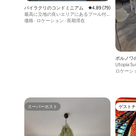
バイラクリのコンドミニアム
レビュー79件、5つ星中
4.89 (79)
最高に立地の良いエリアにあるプール付
きのレジデンス
価格
·
ロケーション
·
長期滞在
ボルノワ
Utopia 
のスイー
ロケーシ
スーパーホスト
ゲストチ
スーパーホスト
ゲストチ