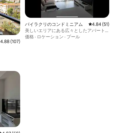
バイラクリのコンドミニアム
レビュー51件、5つ星
4.84 (51)
美しいエリアにある広々としたアパート
メント
価格
·
ロケーション
·
プール
レビュー107件、5つ星中4.88つ星の平均評価
4.88 (107)