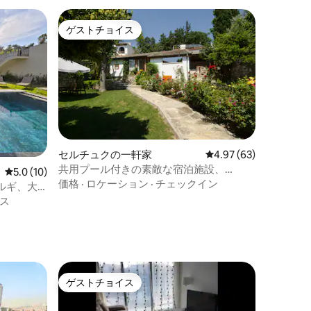
ゲストチョイス
ゲストチョイス
セルチュクの一軒家
レビュー63件、5つ星
4.97 (63)
共用プール付きの素敵な宿泊施設、
レビュー10件、5つ星中5.0つ星の平均評価
5.0 (10)
Garden House
価格
·
ロケーション
·
チェックイン
ルギ、大
ス
ゲストチョイス
ゲストチョイス