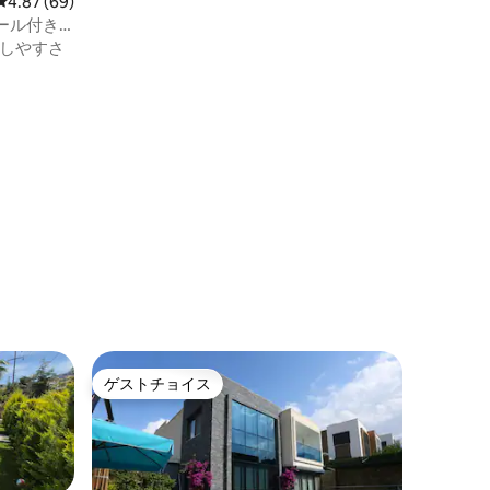
レビュー69件、5つ星中4.87つ星の平均評価
4.87 (69)
ール付き
しやすさ
ゲストチョイス
ゲストチョイス