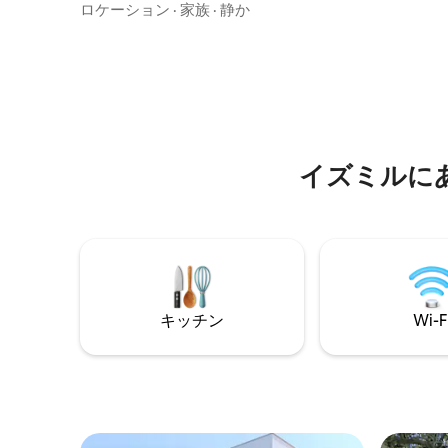
ベート温水プール＆日光浴エリア🏊‍♀️ *ベラ
す。温か
ロケーション
·
家族
·
静か
ンダにダブルジャグジー🛀 *暖炉ストーブ
デザイン
🔥 * スマートテレビ（Netflix＆YouTube）
の両方を
📺 * プライベートガーデン＆バーベキュー
屋には、
エリア 🍖 *天窓付きロフトベッドルーム
リビング
（ベッドから星空を見ることができま
備わって
す）🌟 * 設備の整ったキッチン（食器洗浄
機、オーブン、コンロ、フィルターコー
ヒー＆トルココーヒーメーカー）🧑‍🍳 * 森
イズミルに
の眺望🌴
キッチン
Wi-F