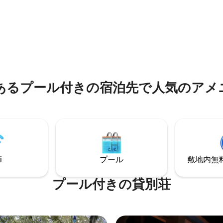
です。 プライベートプール、夕日と海の
みのある木の質感とミニマルな
景色、広々としたガーデンリビ
が、快適さと洗練された美しさ
やかなラグジュアリーな雰囲気
実現しています。 すべてのお部
ュメ中心部とアラチャティまで
設備の整ったキッチン、快適な
エリア、モダンなバスルームが
います。
あるプール付きの宿泊先で人気のアメ
i
プール
敷地内無料駐
プール付きの貸別荘