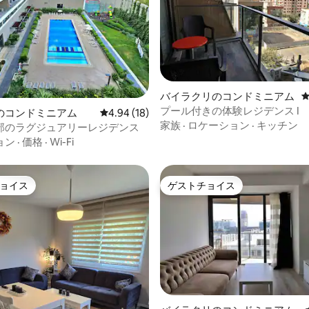
中5.0つ星の平均評価
バイラクリのコンドミニアム
プール付きの体験レジデンス I
のコンドミニアム
レビュー18件、5つ星中4.94つ星の平均評価
4.94 (18)
家族
·
ロケーション
·
キッチン
部のラグジュアリーレジデンス
ョン
·
価格
·
Wi-Fi
ョイス
ゲストチョイス
ョイス
ゲストチョイス