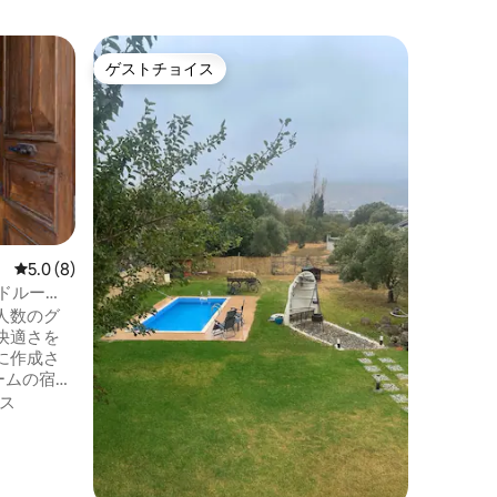
ウルラの
ゲストチョイス
ゲス
ゲストチョイス
大好評
ブドウ園
ール付き
ウルラ・
沿い、ガ
るこのヴ
と冬季用
ド・ウルラ、
家族
·
ロ
ミシュラ
く、アズ
ジリのビ
レビュー8件、5つ星中5.0つ星の平均評価
5.0 (8)
チェシュ
ベッドルー
の景色
人数のグ
快適さを
に作成さ
ームの宿泊
約の場合
ス
ルームのみ
庭、テラ
宿泊施設
イベート