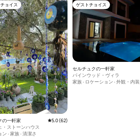
トチョイス
ゲストチョイス
ゲストチョイスです。
ゲストチョイス
セルチュクの一軒家
パインウッド・ヴィラ
家族
·
ロケーション
·
外観・内装
4.85つ星の平均評価
クの一軒家
レビュー62件、5つ星中5.0つ星の平均評価
5.0 (62)
ェ・ストーンハウス
ョン
·
家族
·
清潔さ