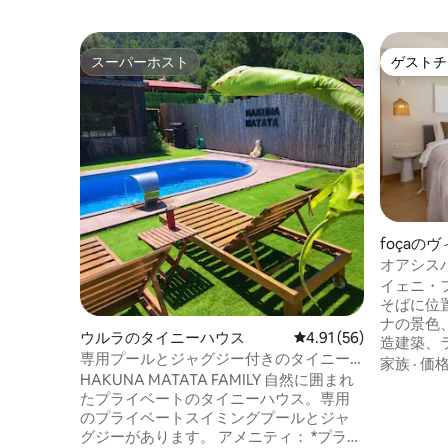
スーパーホスト
ゲストチ
スーパーホスト
ゲストチ
foçaの
オアシスハ
見えるヴ
イェニ・
そばに位置す
ナの景色
ウルラのタイニーハウス
レビュー56件、5つ星中
4.91 (56)
造建築、
専用プールとジャグジー付きのタイニー
備えた、
家族
·
価
ハウス、ウルラ、チェシュメ
HAKUNA MATATA FAMILY 自然に囲まれ
フラット
たプライベートのタイニーハウス。専用
は、広々
のプライベートスイミングプールとジャ
ス窓、豊
グジーがあります。 アメニティ： *プライ
ラックス