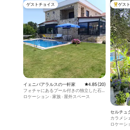
ゲストチョイス
ゲス
ゲストチョイス
大好評の
イェニバアラルスの一軒家
レビュー20件、5つ星中
4.85 (20)
フォチャにあるプール付きの独立した石
造りの家。
ロケーション
·
家族
·
屋外スペース
セルチュ
カラメシ
ロケーシ