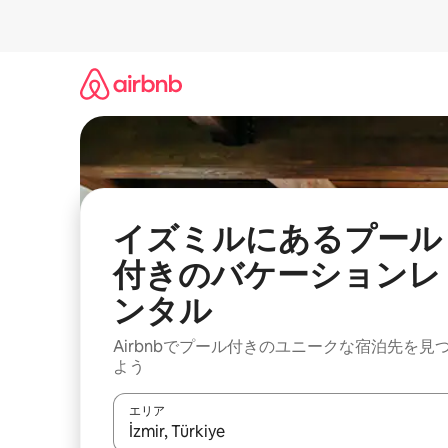
コ
ン
テ
ン
ツ
に
ス
キ
ッ
プ
イズミルにあるプール
付きのバケーションレ
ンタル
Airbnbでプール付きのユニークな宿泊先を見
よう
エリア
検索結果が表示されたら、上下の矢印キーを使っ