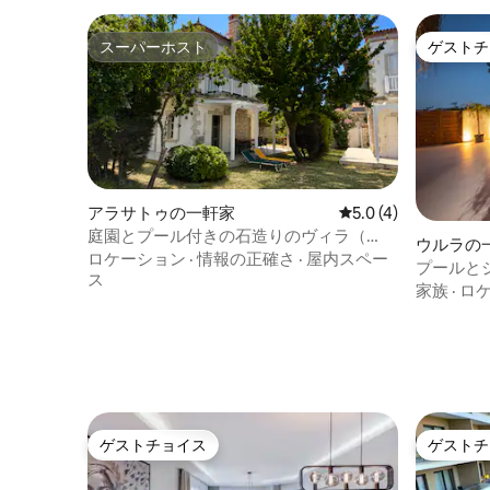
スーパーホスト
ゲストチ
スーパーホスト
ゲストチ
アラサトゥの一軒家
レビュー4件、5つ星
5.0 (4)
庭園とプール付きの石造りのヴィラ（
ウルラの
Alaçatı ）
ロケーション
·
情報の正確さ
·
屋内スペー
プールと
ス
イベート
家族
·
ロ
ゲストチョイス
ゲストチ
ゲストチョイス
ゲストチ