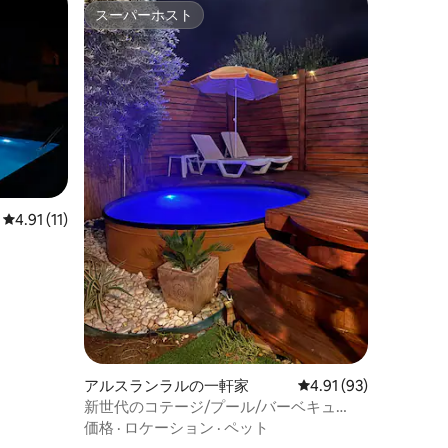
スーパーホスト
スーパーホスト
レビュー11件、5つ星中4.91つ星の平均評価
4.91 (11)
アルスランラルの一軒家
レビュー93件、5つ星
4.91 (93)
新世代のコテージ/プール/バーベキュ
ー/Netflix/Wi-Fi/自然
価格
·
ロケーション
·
ペット