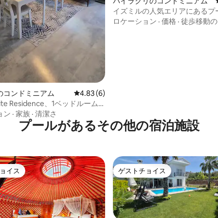
バイラクリのコンドミニアム
イズミルの人気エリアにあるプ
4.89つ星の平均評価
アパート
ロケーション
·
価格
·
徒歩移動の
のコンドミニアム
レビュー6件、5つ星中4.83つ星の平均評価
4.83 (6)
Suite Residence、1ベッドルーム
ト
ョン
·
家族
·
清潔さ
プールがあるその他の宿泊施設
ョイス
ゲストチョイス
ョイス
ゲストチョイス