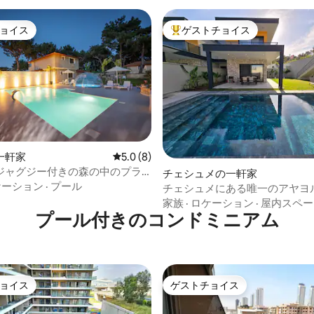
ョイス
ゲストチョイス
ョイス
大好評のゲストチョイスです。
中5.0つ星の平均評価
一軒家
レビュー8件、5つ星中5.0つ星の平均評価
5.0 (8)
ジャグジー付きの森の中のプラ
チェシュメの一軒家
ヴィラ
ケーション
·
プール
チェシュメにある唯一のアヤヨ
きなプール付きの新築物件
家族
·
ロケーション
·
屋内スペー
プール付きのコンドミニアム
ョイス
ゲストチョイス
ョイス
ゲストチョイス