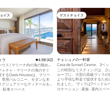
ョイス
ゲストチョイス
ョイス
ゲストチョイス
チェシュメの一軒家
ヴィラ
レビュー42件、5つ星中4.98つ星の平均評価
4.98 (42)
Casa de Sunset Cesme、3
ウス | マリーナ内の海の眺めが
ム、プール、光ファイバー、海
ィラ
この特別なリスティングは、少
フォチャ・マリーナの海のすぐ
ループに、大型の高級ヴィラの
るOasis Housesは、マリー
より手頃な料金で提供するため
、専用バルコニー、モダンな木
4.91つ星の平均評価
れました。 ヴィラは7ベッドル
ラグジュアリーなディテールを
施設ですが、最大6名様のご予
1ベッドルームの独立したロフト
ロケーション
·
家族
·
屋内スペー
格
·
駐車スペース
は、ガーデンフロアと3ベッド
を複数提供しています。各住居
ご利用いただけます。 プール、
としたインテリア、大きなガラ
ス、すべての屋外エリアを含む
かな自然光が特徴で、明るくリ
全体は、ご滞在中は完全にプラ
した雰囲気を作り出していま