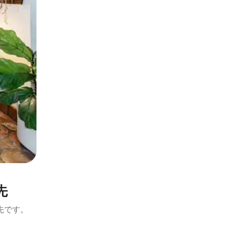
先
先です。