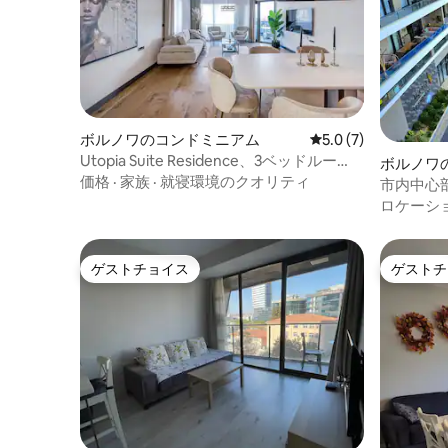
ボルノワのコンドミニアム
レビュー7件、5つ星
5.0 (7)
Utopia Suite Residence、3ベッドルー
ボルノワ
ム、ジャグジー付き
価格
·
家族
·
就寝環境のクオリティ
市内中心
ロケーシ
ゲストチョイス
ゲストチ
ゲストチョイス
ゲストチ