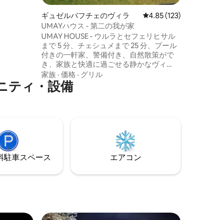
ング、穏
ギュゼルバフチェのヴィラ
レビュー123件、5つ星
4.85 (123)
、チェシ
UMAYハウス - 第二の我が家
車ですぐ
UMAY HOUSE - ウルラとセフェリヒサル
まで 5 分、チェシュメまで 25 分、プール
付きの一軒家、警備付き、自然散策がで
き、家族と快適に過ごせる静かなヴィ
ラ。オリーブの木とマンダリンの木に囲
家族
·
価格
·
グリル
ニティ・設備
まれ、7x3mのプール、ブランコ付きの図
書室、暖炉、電動シャッター、警報器と
カメラ付きのセキュリティシステム、16
名様分のキッチン用品が備わっていま
す。ご希望の場合は、プロのシェフが作
るメニューによる夕食の特別ケータリン
グサービス（追加料金）をご利用いただ
けます。
⁠車ス⁠ペ⁠ー⁠ス
エアコン