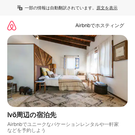
コ
一部の情報は自動翻訳されています。
原文を表示
ン
テ
ン
Airbnbでホスティング
ツ
に
ス
キ
ッ
プ
Ivö⁠周⁠辺⁠の宿⁠泊⁠先
Airbnbでユニークなバ⁠ケ⁠ー⁠シ⁠ョ⁠ンレ⁠ン⁠タ⁠ルや一⁠軒⁠家
な⁠ど⁠を予⁠約⁠し⁠よ⁠う