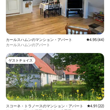
カールスハムンのマンション・アパート
レビュー44件
4.95 (44)
カールスハムンのアパート
ゲストチョイス
ゲストチョイス
スコーネ・トラノースのマンション・アパート
レビュー22件
4.91 (22)