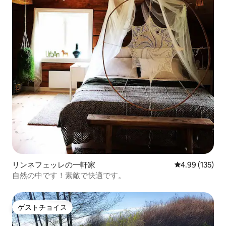
リンネフェッレの一軒家
レビュー135件
4.99 (135)
自然の中です！素敵で快適です。
ゲストチョイス
ゲストチョイス