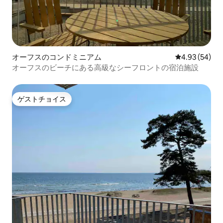
オーフスのコンドミニアム
レビュー54件
4.93 (54)
オーフスのビーチにある高級なシーフロントの宿泊施設
ゲストチョイス
ゲストチョイス