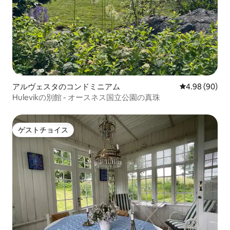
アルヴェスタのコンドミニアム
レビュー90件
4.98 (90)
Hulevikの別館 - オースネス国立公園の真珠
ゲストチョイス
ゲストチョイス