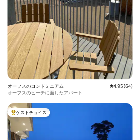
オーフスのコンドミニアム
レビュー64件
4.95 (64)
オーフスのビーチに面したアパート
ゲストチョイス
大好評のゲストチョイスです。