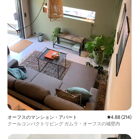
オーフスのマンション・アパート
レビュー214件
4.88 (214)
クールコンパクトリビング ガムラ・オーフスの城壁内