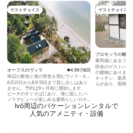
ゲストチョイス
ゲストチョイス
ゲストチョイス
ゲストチョイス
ブロモッラの離れ
乗馬場にあるプラ
田舎のゲストハウ
オーフスのヴィラ
レビュー160件、5つ星中4.99
4.99 (160)
の建物にあります
海辺の敷地と海の景色を望むヴィラ - オ
キッチン、家具付
ーフス、アースペット
6月21日から8月15日まで貸し出しはあり
ムがあり、面積は
ません。予約は9ヶ月前に開始します。
海と湖の間の森の
ビーチのすぐそばにあり、海に面したパ
5km）。スコー
ノラマビューが楽しめる素晴らしいロケ
両方への出発に最適です。 
Ivö⁠周⁠辺⁠のバ⁠ケ⁠ー⁠シ⁠ョ⁠ン⁠レ⁠ン⁠タ⁠ル⁠で
ーションのヴィラ。大きなウッドデッキ
は、海沿い、イヴ
とシーティング/ダイニングエリアを備え
の中に素敵なハイ
人⁠気⁠のア⁠メ⁠ニ⁠テ⁠ィ⁠・⁠設⁠備
た自然の土地。 オープンフロアのキッチ
ースがあります。 ソルヴェスボルグは12
ン、ダイニング、リビングルーム。独立
キロで、古い街の
したテレビルーム（ストリーミングの
があります。 スウェーデンロックは20キ