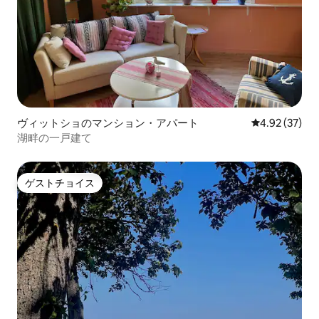
ヴィットショのマンション・アパート
レビュー37件
4.92 (37)
湖畔の一戸建て
ゲストチョイス
ゲストチョイス