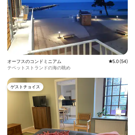
オーフスのコンドミニアム
レビュー54
5.0 (54)
テペットストランドの海の眺め
ゲストチョイス
ゲストチョイス