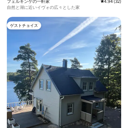
フェルキンゲの一軒家
レビュー32件
4.94 (32)
自然と湖に近いイヴォの広々とした家
ゲストチョイス
ゲストチョイス