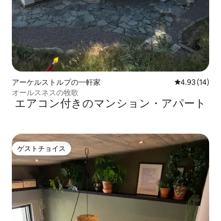
アーケルストルプの一軒家
レビュー14件
4.93 (14)
オールスネスの牧歌
エアコン付きのマンション・アパート
ゲストチョイス
ゲストチョイス