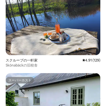
スクループの一軒家
レビュー129件
4.91 (129)
Skönabäckの旧校舎
スーパーホスト
スーパーホスト