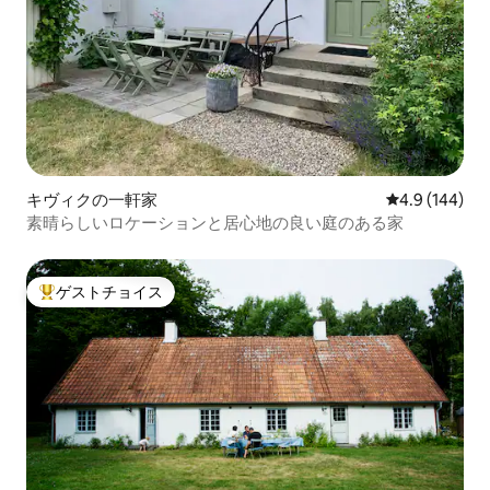
キヴィクの一軒家
レビュー144
4.9 (144)
素晴らしいロケーションと居心地の良い庭のある家
ゲストチョイス
大好評のゲストチョイスです。