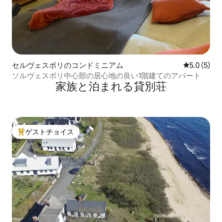
セルヴェスボリのコンドミニアム
レビュー5
5.0 (5)
ソルヴェスボリ中心部の居心地の良い1階建てのアパート
家族と泊まれる貸別荘
ゲストチョイス
大好評のゲストチョイスです。