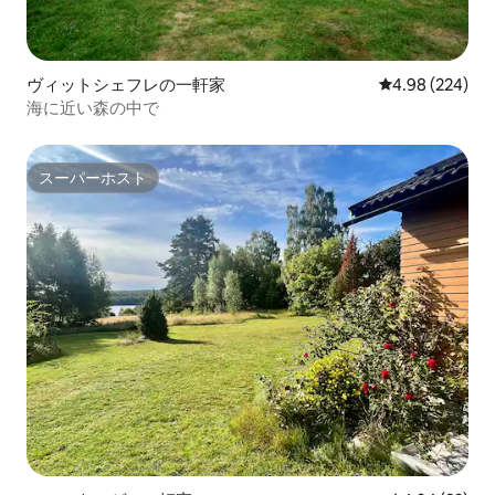
ヴィットシェフレの一軒家
レビュー224件
4.98 (224)
海に近い森の中で
スーパーホスト
スーパーホスト