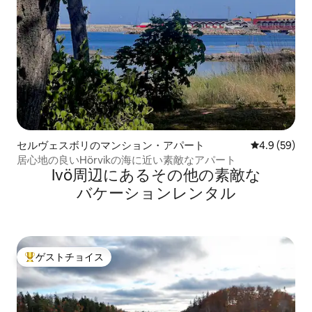
セルヴェスボリのマンション・アパート
レビュー59
4.9 (59)
居心地の良いHörvikの海に近い素敵なアパート
Ivö⁠周⁠辺⁠に⁠あ⁠るそ⁠の⁠他⁠の素⁠敵⁠な
バ⁠ケ⁠ー⁠シ⁠ョ⁠ン⁠レ⁠ン⁠タ⁠ル
ゲストチョイス
大好評のゲストチョイスです。