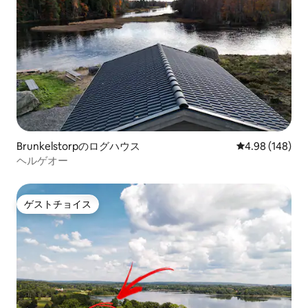
Brunkelstorpのログハウス
レビュー148件
4.98 (148)
ヘルゲオー
ゲストチョイス
ゲストチョイス