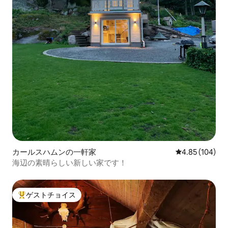
カールスハムンの一軒家
レビュー104件
4.85 (104)
海辺の素晴らしい新しい家です！
ゲストチョイス
大好評のゲストチョイスです。