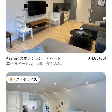
Asarumのマンション・アパート
レビュー65件
4.83 (65)
30平方メートル、2階、寝具込み
ゲストチョイス
大好評のゲストチョイスです。