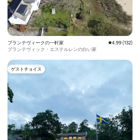
ブランテヴィークの一軒家
レビュー132件
4.99 (132)
ブランテヴィック・エステルレンの白い家
ゲストチョイス
ゲストチョイス