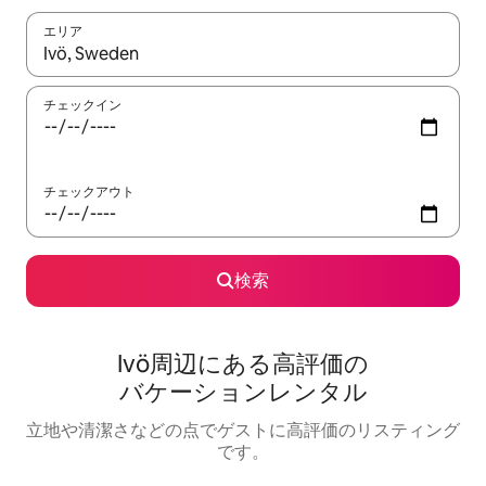
エリア
検索結果が表示されたら、上下の矢印キーを使って移動するか、
チェックイン
チェックアウト
検索
Ivö⁠周⁠辺⁠に⁠あ⁠る高⁠評⁠価⁠の
バ⁠ケ⁠ー⁠シ⁠ョ⁠ン⁠レ⁠ン⁠タ⁠ル
立地や清潔さなどの点でゲストに高評価のリスティング
です。