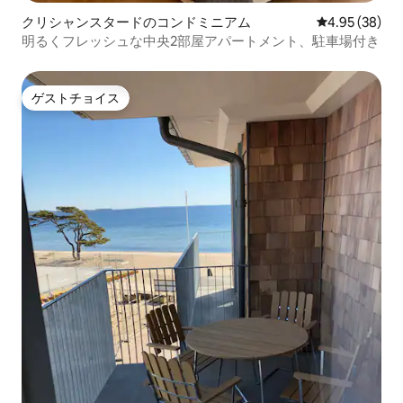
クリシャンスタードのコンドミニアム
レビュー38件
4.95 (38)
明るくフレッシュな中央2部屋アパートメント、駐車場付き
ゲストチョイス
ゲストチョイス