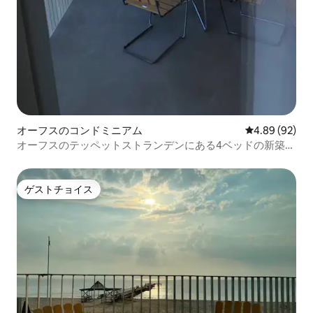
オーフスのコンドミニアム
レビュー92件
4.89 (92)
オーフスのテッペットストランデンにある4ベッドの新築ア
パート。
ゲストチョイス
ゲストチョイス