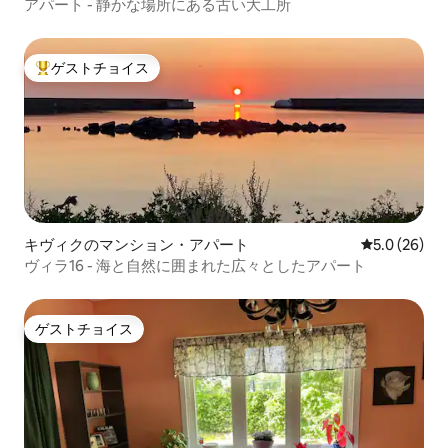
アパート - 静かな場所にある古い大工所
ゲストチョイス
大好評のゲストチョイスです。
キヴィクのマンション・アパート
レビュー26
5.0 (26)
ヴィラ16 - 海と自然に囲まれた広々としたアパート
ゲストチョイス
ゲストチョイス