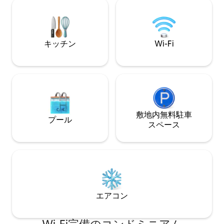
み）。ダブルベッド付きの寝室が3部屋。
ロです。 Kjugeku
4台のベッドを備えたロフト（危険注意：
ーツとタオルは含
急な階段）。バスルーム2室、そのうち1
たちが家にいる場
室にはサウナと洗濯機が備わっていま
す。専用駐車場。 シーツ、タオル、WiFi
キッチン
Wi-Fi
が含まれています。薪は含まれていませ
ん 3泊未満の滞在には追加料金がかかりま
す。
敷地内無料駐⁠車
プール
ス⁠ペ⁠ー⁠ス
エアコン